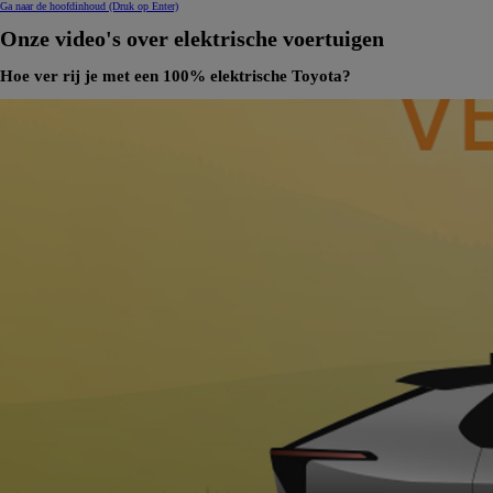
Ga naar de hoofdinhoud
(Druk op Enter)
Onze video's over elektrische voertuigen
Hoe ver rij je met een 100% elektrische Toyota?