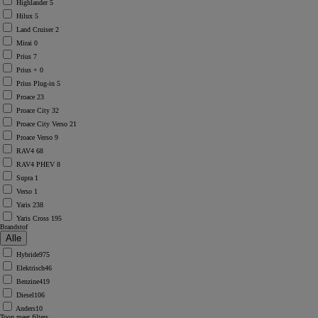
Highlander
5
Hilux
5
Land Cruiser
2
Mirai
0
Prius
7
Prius +
0
Prius Plug-in
5
Proace
23
Proace City
32
Proace City Verso
21
Proace Verso
9
RAV4
68
RAV4 PHEV
8
Supra
1
Verso
1
Yaris
238
Yaris Cross
195
Brandstof
Hybride
975
Elektrisch
46
Benzine
419
Diesel
106
Anders
10
Toon meer filters