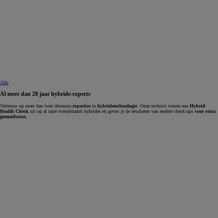
Alle
Al meer dan 20 jaar hybride-experts
Vertrouw op meer dan twee decennia
expertise
in
hybridetechnologie
. Onze technici voeren een
Hybrid
Health Check
uit op al onze tweedehands hybrides en geven je de resultaten van eerdere check-ups
voor extra
gemoedsrust
.