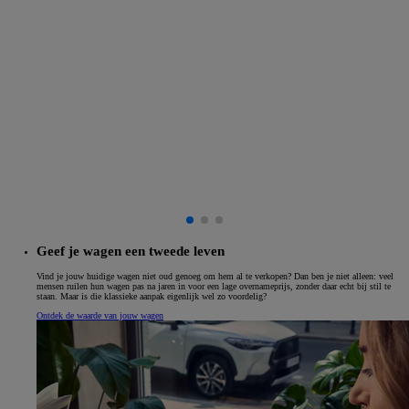
Geef je wagen een tweede leven
Vind je jouw huidige wagen niet oud genoeg om hem al te verkopen? Dan ben je niet alleen: veel
mensen ruilen hun wagen pas na jaren in voor een lage overnameprijs, zonder daar echt bij stil te
staan. Maar is die klassieke aanpak eigenlijk wel zo voordelig?
Ontdek de waarde van jouw wagen