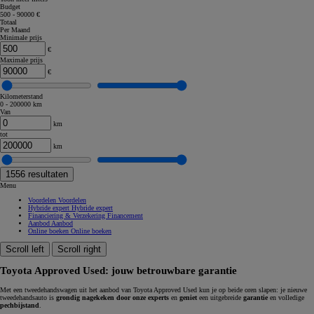
Budget
500 - 90000 €
Totaal
Per Maand
Minimale prijs
€
Maximale prijs
€
Kilometerstand
0 - 200000 km
Van
km
tot
km
1556
resultaten
Menu
Voordelen
Voordelen
Hybride expert
Hybride expert
Financiering & Verzekering
Financement
Aanbod
Aanbod
Online boeken
Online boeken
Scroll left
Scroll right
Toyota Approved Used: jouw betrouwbare garantie
Met een tweedehandswagen uit het aanbod van Toyota Approved Used kun je op beide oren slapen: je nieuwe
tweedehandsauto is
grondig nagekeken door onze experts
en
geniet
een uitgebreide
garantie
en volledige
pechbijstand
.