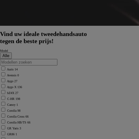
Vind uw ideale tweedehandsauto
tegen de beste prijs!
Model
Auris
14
Avensis
0
Aygo
27
Aygo X
136
bZ4X
27
C-HR
198
Camry
1
Corolla
98
Corolla Cross
66
Corolla HB/TS
66
GR Yaris
3
GR86
1