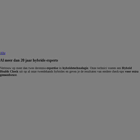
Alle
Al meer dan 20 jaar hybride-experts
Vertrouw op meer dan twee decennia
expertise
in
hybridetechnologie
. Onze technici voeren een
Hybrid
Health Check
uit op al onze tweedehands hybrides en geven je de resultaten van eerdere check-ups
voor extra
gemoedsrust
.