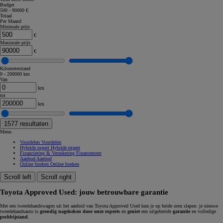
Budget
500 - 90000 €
Totaal
Per Maand
Minimale prijs
€
Maximale prijs
€
Kilometerstand
0 - 200000 km
Van
km
tot
km
1577
resultaten
Menu
Voordelen
Voordelen
Hybride expert
Hybride expert
Financiering & Verzekering
Financement
Aanbod
Aanbod
Online boeken
Online boeken
Scroll left
Scroll right
Toyota Approved Used: jouw betrouwbare garantie
Met een tweedehandswagen uit het aanbod van Toyota Approved Used kun je op beide oren slapen: je nieuwe
tweedehandsauto is
grondig nagekeken door onze experts
en
geniet
een uitgebreide
garantie
en volledige
pechbijstand
.