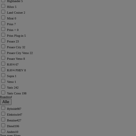
Highlander
5
Hilux
5
Land Cruiser
2
Mirai
0
Prius
7
Prius +
0
Prius Plug-in
5
Proace
23
Proace City
32
Proace City Verso
22
Proace Verso
8
RAV4
67
RAV4 PHEV
8
Supra
1
Verso
1
Yaris
242
Yaris Cross
198
Brandstof
Hybride
987
Elektrisch
47
Benzine
427
Diesel
106
Anders
10
Toon meer filters