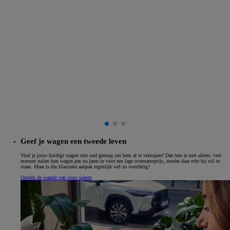
Geef je wagen een tweede leven
Vind je jouw huidige wagen niet oud genoeg om hem al te verkopen? Dan ben je niet alleen: veel
mensen ruilen hun wagen pas na jaren in voor een lage overnameprijs, zonder daar echt bij stil te
staan. Maar is die klassieke aanpak eigenlijk wel zo voordelig?
Ontdek de waarde van jouw wagen