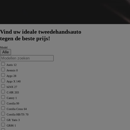
Vind uw ideale tweedehandsauto
tegen de beste prijs!
Model
Auris
12
Avensis
0
Aygo
28
Aygo X
140
bZ4X
27
C-HR
203
Camry
1
Corolla
99
Corolla Cross
64
Corolla HB/TS
70
GR Yaris
3
GR86
1