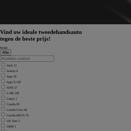
Vind uw ideale tweedehandsauto
tegen de beste prijs!
Model
Auris
12
Avensis
0
Aygo
28
Aygo X
138
bZ4X
27
C-HR
200
Camry
1
Corolla
99
Corolla Cross
64
Corolla HB/TS
70
GR Yaris
3
GR86
1