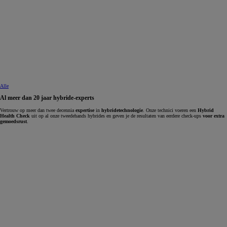
Alle
Al meer dan 20 jaar hybride-experts
Vertrouw op meer dan twee decennia
expertise
in
hybridetechnologie
. Onze technici voeren een
Hybrid
Health Check
uit op al onze tweedehands hybrides en geven je de resultaten van eerdere check-ups
voor extra
gemoedsrust
.