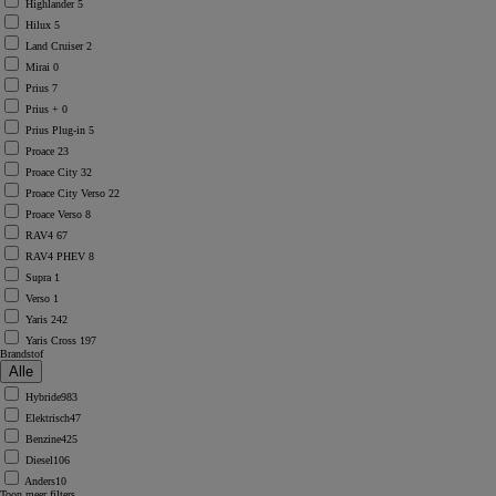
Highlander
5
Hilux
5
Land Cruiser
2
Mirai
0
Prius
7
Prius +
0
Prius Plug-in
5
Proace
23
Proace City
32
Proace City Verso
22
Proace Verso
8
RAV4
67
RAV4 PHEV
8
Supra
1
Verso
1
Yaris
242
Yaris Cross
197
Brandstof
Hybride
983
Elektrisch
47
Benzine
425
Diesel
106
Anders
10
Toon meer filters