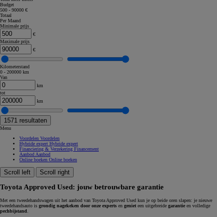
Budget
500 - 90000 €
Totaal
Per Maand
Minimale prijs
€
Maximale prijs
€
Kilometerstand
0 - 200000 km
Van
km
tot
km
1571
resultaten
Menu
Voordelen
Voordelen
Hybride expert
Hybride expert
Financiering & Verzekering
Financement
Aanbod
Aanbod
Online boeken
Online boeken
Scroll left
Scroll right
Toyota Approved Used: jouw betrouwbare garantie
Met een tweedehandswagen uit het aanbod van Toyota Approved Used kun je op beide oren slapen: je nieuwe
tweedehandsauto is
grondig nagekeken door onze experts
en
geniet
een uitgebreide
garantie
en volledige
pechbijstand
.