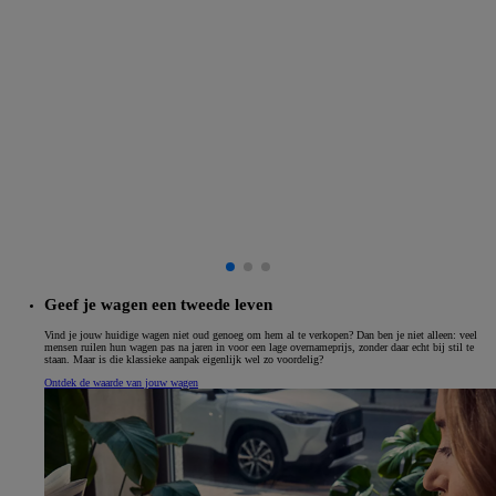
Geef je wagen een tweede leven
Vind je jouw huidige wagen niet oud genoeg om hem al te verkopen? Dan ben je niet alleen: veel
mensen ruilen hun wagen pas na jaren in voor een lage overnameprijs, zonder daar echt bij stil te
staan. Maar is die klassieke aanpak eigenlijk wel zo voordelig?
Ontdek de waarde van jouw wagen