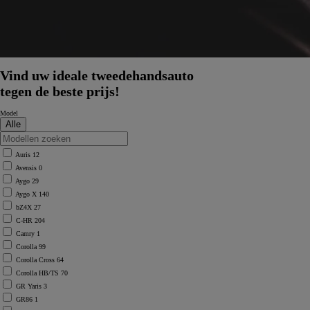
Vind uw ideale tweedehandsauto
tegen de beste prijs!
Model
Auris
12
Avensis
0
Aygo
29
Aygo X
140
bZ4X
27
C-HR
204
Camry
1
Corolla
99
Corolla Cross
64
Corolla HB/TS
70
GR Yaris
3
GR86
1