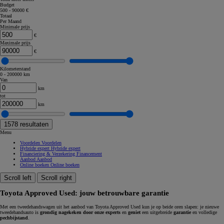
Budget
500 - 90000 €
Totaal
Per Maand
Minimale prijs
€
Maximale prijs
€
Kilometerstand
0 - 200000 km
Van
km
tot
km
1578
resultaten
Menu
Voordelen
Voordelen
Hybride expert
Hybride expert
Financiering & Verzekering
Financement
Aanbod
Aanbod
Online boeken
Online boeken
Scroll left
Scroll right
Toyota Approved Used: jouw betrouwbare garantie
Met een tweedehandswagen uit het aanbod van Toyota Approved Used kun je op beide oren slapen: je nieuwe
tweedehandsauto is
grondig nagekeken door onze experts
en
geniet
een uitgebreide
garantie
en volledige
pechbijstand
.