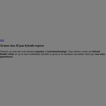
Alle
Al meer dan 20 jaar hybride-experts
Vertrouw op meer dan twee decennia
expertise
in
hybridetechnologie
. Onze technici voeren een
Hybrid
Health Check
uit op al onze tweedehands hybrides en geven je de resultaten van eerdere check-ups
voor extra
gemoedsrust
.