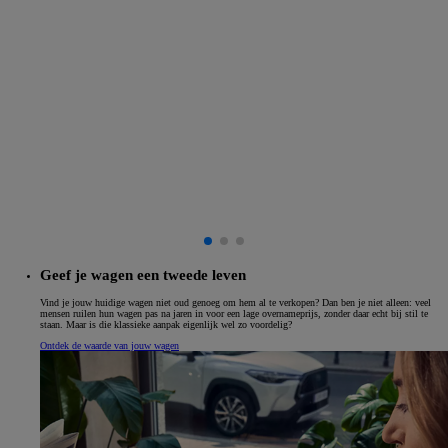
Geef je wagen een tweede leven
Vind je jouw huidige wagen niet oud genoeg om hem al te verkopen? Dan ben je niet alleen: veel
mensen ruilen hun wagen pas na jaren in voor een lage overnameprijs, zonder daar echt bij stil te
staan. Maar is die klassieke aanpak eigenlijk wel zo voordelig?
Ontdek de waarde van jouw wagen