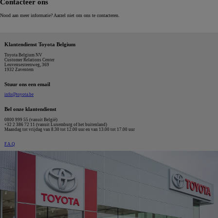
Contacteer ons
Nood aan meer informatie? Aarzel niet om ons te contacteren.
Klantendienst Toyota Belgium
Toyota Belgium NV
Customer Relations Center
Leuvensesteenweg, 369
1932 Zaventem
Stuur ons een email
info@toyota.be
Bel onze klantendienst
0800 999 55 (vanuit België)
+32 2 386 72 11 (vanuit Luxemburg of het buitenland)
Maandag tot vrijdag van 8.30 tot 12.00 uur en van 13.00 tot 17.00 uur
F.A.Q