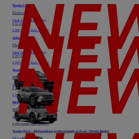
Toyota C-HR+
Elektrisch
Vanaf
32.645 (Excl. BTW)
€ 35.124
€ 399 /maand (Excl. BTW) *
Urban Cruiser
Elektrisch
Vanaf
28.091 (Excl. BTW)
€ 29.744
€ 319 /maand (Excl. BTW) *
Toyota bZ4X
Elektrisch
Vanaf
33.719 (Excl. BTW)
€ 37.025
€ 319 /maand (Excl. BTW) *
RAV4
Hybride of Plug-in Hybride
Vanaf
40.628 (Excl. BTW)
€ 499 /maand (Excl. BTW) *
Toyota Hilux – Betrouwbare professionele pick-up | Toyota België
Diesel