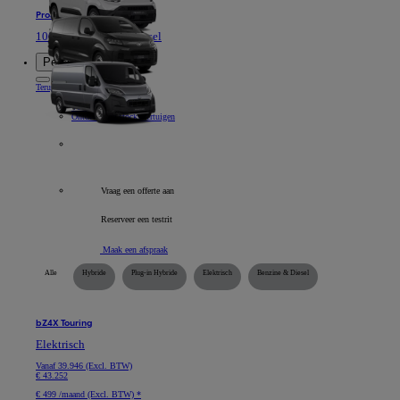
Proace Max
100% Elektrisch of Diesel
Personenwagens
Terug
Item
Onze personenwagens
Voor zelfstandigen
Ontdek onze stockvoertuigen
Alle bedrijfsvoertuigen
Vraag een offerte aan
Reserveer een testrit
Maak een afspraak
Alle
Hybride
Plug-in Hybride
Elektrisch
Benzine & Diesel
bZ4X Touring
Elektrisch
Vanaf
39.946 (Excl. BTW)
€ 43.252
€ 499 /maand (Excl. BTW) *