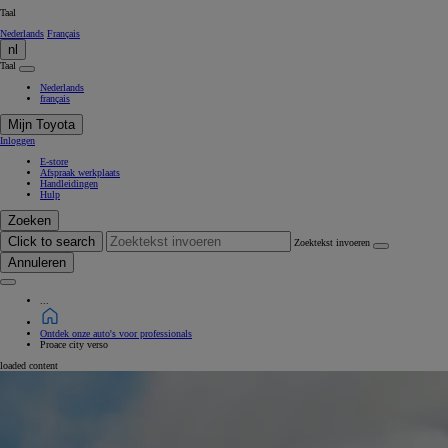
Taal
Nederlands
Français
nl
Taal
Nederlands
français
Mijn Toyota
Inloggen
E-store
Afspraak werkplaats
Handleidingen
Hulp
Zoeken
Click to search
Zoektekst invoeren
Annuleren
...
Ontdek onze auto's voor professionals
Proace city verso
loaded content