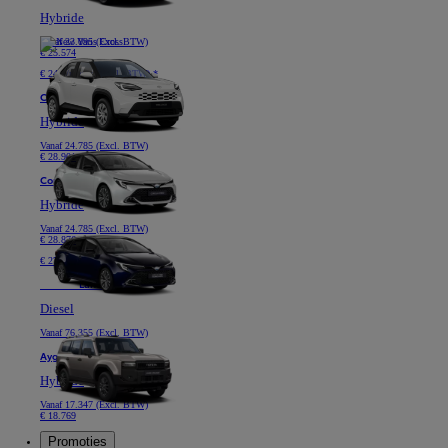
Hybride
Vanaf
23.095 (Excl. BTW)
€ 25.574
€ 249 /maand (Excl. BTW) *
Corolla Hatchback
Hybride
Vanaf
24.785 (Excl. BTW)
€ 28.901
Corolla Touring Sports
Hybride
Vanaf
24.785 (Excl. BTW)
€ 28.876
€ 279 /maand (Excl. BTW) *
Nieuwe
Land Cruiser
Diesel
Vanaf
76.355 (Excl. BTW)
Aygo X
Hybride
Vanaf
17.347 (Excl. BTW)
€ 18.769
Promoties