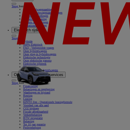
Terug
Item
Onze bestelwagenaanbiedingen
Onze personenwagenaanbiedingen
Recente aanbiedingen
Operationele leasing
Recente aanbiedingen
Operationele leasing
Elektrisch rijden
Terug
Item
Hybride
100% Elektrisch
FAQ - Veelgestelde vragen
Onze hybridewagens
Onze plug-in hybridewagens
Elektrische technologie
Onze elektrische gamma
Elektrische rijbereik
Pluginvest
Onze elektrische bestelwagens
Onze oplossingen & services
Terug
Item
Financiering
Belastingen en regelgeving
Waarborgen en bijstand
Renting
Leasing
KINTO Zen - Operationele leasingformule
Voordeel van alle aard
CO2 bijdrage
Fiscale aftrekbaarheid
Verkeerbelasting
BTW recuperatie
Belasting
Tot 10 jaar garantie
Pechverhelping