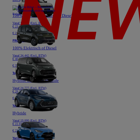
PROACE CITY VERSO
100% Elektrisch, Benzine of Diesel
Vanaf
19.364 (Excl. BTW)
€ 23.331
€ 219 /maand (Excl. BTW) *
PROACE VERSO
100% Elektrisch of Diesel
Vanaf
34.442 (Excl. BTW)
€ 40.517
€ 379 /maand (Excl. BTW) *
Toyota C-HR
Hybride of Plug-in Hybride
Vanaf
24.777 (Excl. BTW)
€ 29.736
€ 349 /maand (Excl. BTW) *
Yaris
Hybride
Vanaf
19.000 (Excl. BTW)
€ 22.810
€ 229 /maand (Excl. BTW) *
Yaris Cross