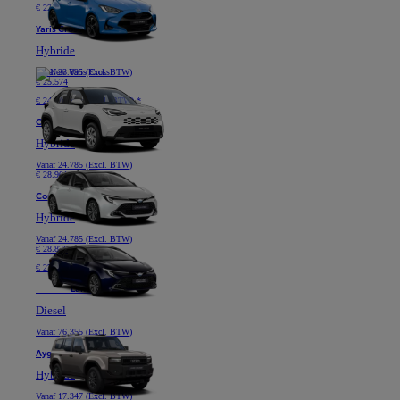
€ 229 /maand (Excl. BTW) *
Yaris Cross
Hybride
Vanaf
23.095 (Excl. BTW)
€ 25.574
€ 249 /maand (Excl. BTW) *
Corolla Hatchback
Hybride
Vanaf
24.785 (Excl. BTW)
€ 28.901
Corolla Touring Sports
Hybride
Vanaf
24.785 (Excl. BTW)
€ 28.876
€ 279 /maand (Excl. BTW) *
Nieuwe
Land Cruiser
Diesel
Vanaf
76.355 (Excl. BTW)
Aygo X
Hybride
Vanaf
17.347 (Excl. BTW)