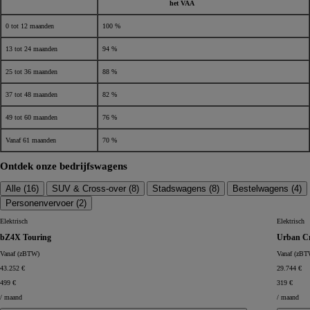
het VAA
0 tot 12 maanden
100 %
13 tot 24 maanden
94 %
25 tot 36 maanden
88 %
37 tot 48 maanden
82 %
49 tot 60 maanden
76 %
Vanaf 61 maanden
70 %
Ontdek onze bedrijfswagens
Alle (
16
)
SUV & Cross-over (
8
)
Stadswagens (
8
)
Bestelwagens (
4
)
Personenvervoer (
2
)
Elektrisch
Elektrisch
bZ4X Touring
Urban Cr
Vanaf (zBTW)
Vanaf (zBT
43.252 €
29.744 €
499 €
319 €
/ maand
/ maand