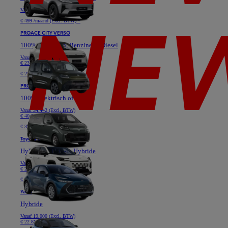
Vanaf
40.628 (Excl. BTW)
€ 499 /maand (Excl. BTW) *
PROACE CITY VERSO
100% Elektrisch, Benzine of Diesel
Vanaf
19.364 (Excl. BTW)
€ 23.331
€ 219 /maand (Excl. BTW) *
PROACE VERSO
100% Elektrisch of Diesel
Vanaf
34.442 (Excl. BTW)
€ 40.517
€ 379 /maand (Excl. BTW) *
Toyota C-HR
Hybride of Plug-in Hybride
Vanaf
24.777 (Excl. BTW)
€ 29.736
€ 349 /maand (Excl. BTW) *
Yaris
Hybride
Vanaf
19.000 (Excl. BTW)
€ 22.810