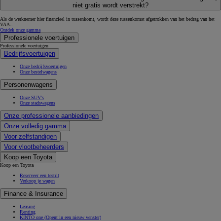
niet gratis wordt verstrekt?
Als de werknemer hier financieel in tussenkomt, wordt deze tussenkomst afgetrokken van het bedrag van het
VAA..
Ontdek onze gamma
Professionele voertuigen
Professionele voertuigen
Bedrijfsvoertuigen
Onze bedrijfsvoertuigen
Onze bestelwagens
Personenwagens
Onze SUV's
Onze stadswagens
Onze professionele aanbiedingen
Onze volledig gamma
Voor zelfstandigen
Voor vlootbeheerders
Koop een Toyota
Koop een Toyota
Reserveer een testrit
Verkoop je wagen
Finance & Insurance
Leasing
Renting
KINTO one
(Opent in een nieuw venster)