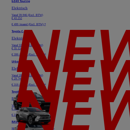
bZ4X Touring
Elektrisch
Vanaf
39.946 (Excl. BTW)
€ 43.252
€ 499 /maand (Excl. BTW) *
Toyota C-HR+
Elektrisch
Vanaf
32.645 (Excl. BTW)
€ 35.124
€ 399 /maand (Excl. BTW) *
Urban Cruiser
Elektrisch
Vanaf
28.091 (Excl. BTW)
€ 29.744
€ 319 /maand (Excl. BTW) *
Toyota bZ4X
Elektrisch
Vanaf
33.719 (Excl. BTW)
€ 37.025
€ 319 /maand (Excl. BTW) *
RAV4
Hybride of Plug-in Hybride