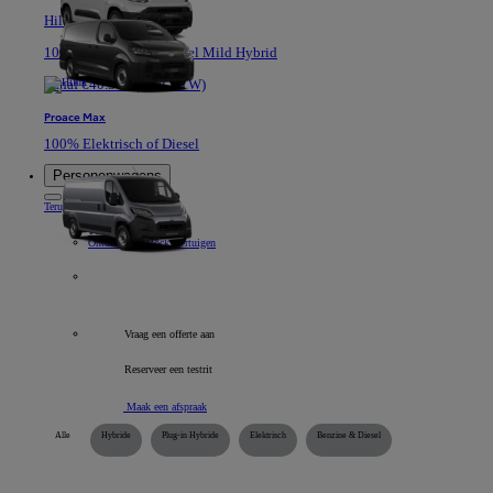
Hilux
100% Elektrisch of Diesel Mild Hybrid
Vanaf €40.361 (Excl BTW)
Proace Max
100% Elektrisch of Diesel
Personenwagens
Terug
Item
Onze personenwagens
Voor zelfstandigen
Ontdek onze stockvoertuigen
Alle bedrijfsvoertuigen
Vraag een offerte aan
Reserveer een testrit
Maak een afspraak
Alle
Hybride
Plug-in Hybride
Elektrisch
Benzine & Diesel