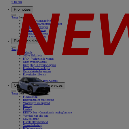
€ 18.769
Promoties
Terug
Item
Onze bestelwagenaanbiedingen
Onze personenwagenaanbiedingen
Recente aanbiedingen
Operationele leasing
Recente aanbiedingen
Operationele leasing
Elektrisch rijden
Terug
Item
Hybride
100% Elektrisch
FAQ - Veelgestelde vragen
Onze hybridewagens
Onze plug-in hybridewagens
Elektrische technologie
Onze elektrische gamma
Elektrische rijbereik
Pluginvest
Onze elektrische bestelwagens
Onze oplossingen & services
Terug
Item
Financiering
Belastingen en regelgeving
Waarborgen en bijstand
Renting
Leasing
KINTO Zen - Operationele leasingformule
Voordeel van alle aard
CO2 bijdrage
Fiscale aftrekbaarheid
Verkeerbelasting
BTW recuperatie