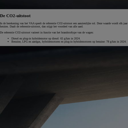
De CO2-uitstoot
In de berekening van het VAA speelt de referentie CO2-uitstoot een aanzienlijke rol. Deze waarde wordt elk jaar
herzien. Daalt de referentie-uitstoot, dan stijgt het voordeel van alle aard.
De referentie CO2-uitstoot varieert in functie van het brandstoftype van de wagen:
Diesel en plug-in hybridemotor op diesel: 65 g/km in 2024.
Benzine, LPG en aardgas, hybridemotoren en plug-in hybridemotoren op benzine: 78 g/km in 2024.