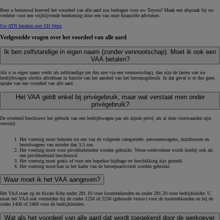
Bent u benieuwd hoeveel het voordeel van alle aard zou bedragen voor uw Toyota? Maak een afspraak bij uw
verdeler voor een vrijblijvende berekening door een van onze financiële adviseurs.
Uw ATN bereken met SD Worx
Veelgestelde vragen over het voordeel van alle aard
Ik ben zelfstandige in eigen naam (zonder vennootschap). Moet ik ook een
VAA betalen?
Als u in eigen naam werkt als zelfstandige (en dus niet via een vennootschap), dan zijn de lasten van uw
bedrijfswagen slechts aftrekbaar in functie van het aandeel van het beroepsgebruik. In dat geval is er dus geen
sprake van een voordeel van alle aard.
Het VAA geldt enkel bij privégebruik, maar wat verstaat men onder
privégebruik?
De overheid beschouwt het gebruik van een bedrijfswagen pas als zijnde privé, als al deze voorwaarden zijn
vervuld:
Het voertuig moet behoren tot een van de volgende categorieën: personenwagens, minibussen en
bestelwagens van minder dan 3,5 ton.
Het voertuig moet voor privédoeleinden worden gebruikt. Woon-werkverkeer wordt hierbij ook als
een privédoeleind beschouwd
Het voertuig moet gratis of voor een beperkte bijdrage ter beschikking zijn gesteld.
Het voertuig moet/kan in het kader van de beroepsactiviteit worden gebruikt.
Waar moet ik het VAA aangeven?
Het VAA staat op de fiscale fiche onder 281.10 voor loontrekkenden en onder 281.20 voor bedrijfsleider. U
moet het VAA ook vermelden bij de codes 1250 of 2250 (gehuwde vrouw) voor de loontrekkenden en bij de
codes 1400 of 2400 voor de bedrijfsleiders.
Wat als het voordeel van alle aard dat wordt toegekend door de werkgever,