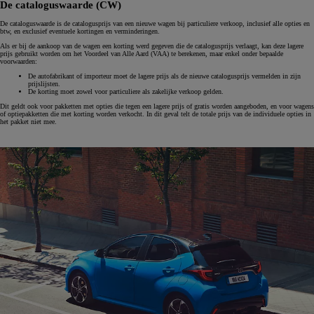
De cataloguswaarde (CW)
De cataloguswaarde is de catalogusprijs van een nieuwe wagen bij particuliere verkoop, inclusief alle opties en
btw, en exclusief eventuele kortingen en verminderingen.
Als er bij de aankoop van de wagen een korting werd gegeven die de catalogusprijs verlaagt, kan deze lagere
prijs gebruikt worden om het Voordeel van Alle Aard (VAA) te berekenen, maar enkel onder bepaalde
voorwaarden:
De autofabrikant of importeur moet de lagere prijs als de nieuwe catalogusprijs vermelden in zijn
prijslijsten.
De korting moet zowel voor particuliere als zakelijke verkoop gelden.
Dit geldt ook voor pakketten met opties die tegen een lagere prijs of gratis worden aangeboden, en voor wagens
of optiepakketten die met korting worden verkocht. In dit geval telt de totale prijs van de individuele opties in
het pakket niet mee.