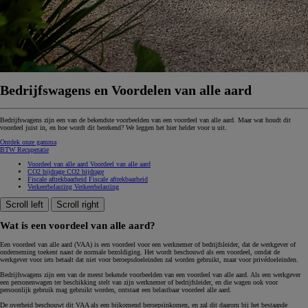
Bedrijfswagens en Voordelen van alle aard
Bedrijfswagens zijn een van de bekendste voorbeelden van een voordeel van alle aard. Maar wat houdt dit
voordeel juist in, en hoe wordt dit berekend? We leggen het hier helder voor u uit.
Ontdek onze gamma
BTW Recuperatie
Voordeel van alle aard
Voordeel van alle aard
CO2 bijdrage
CO2 bijdrage
Fiscale aftrekbaarheid
Fiscale aftrekbaarheid
Verkeerbelasting
Verkeerbelasting
Scroll left
Scroll right
Wat is een voordeel van alle aard?
Een voordeel van alle aard (VAA) is een voordeel voor een werknemer of bedrijfsleider, dat de werkgever of
onderneming toekent naast de normale bezoldiging. Het wordt beschouwd als een voordeel, omdat de
werkgever voor iets betaalt dat niet voor beroepsdoeleinden zal worden gebruikt, maar voor privédoeleinden.
Bedrijfswagens zijn een van de meest bekende voorbeelden van een voordeel van alle aard. Als een werkgever
een personenwagen ter beschikking stelt van zijn werknemer of bedrijfsleider, en die wagen ook voor
persoonlijk gebruik mag gebruikt worden, ontstaat een belastbaar voordeel alle aard.
De overheid beschouwt dit VAA als een bijkomend beroepsinkomen, en zal dit daarom bij het bestaande