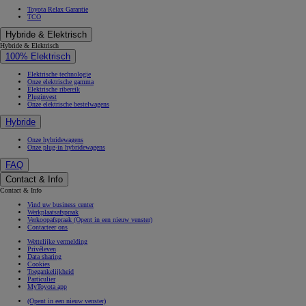
Toyota Relax Garantie
TCO
Hybride & Elektrisch
Hybride & Elektrisch
100% Elektrisch
Elektrische technologie
Onze elektrische gamma
Elektrische ribereik
Pluginvest
Onze elektrische bestelwagens
Hybride
Onze hybridewagens
Onze plug-in hybridewagens
FAQ
Contact & Info
Contact & Info
Vind uw business center
Werkplaatsafspraak
Verkoopafspraak
(Opent in een nieuw venster)
Contacteer ons
Wettelijke vermelding
Privéleven
Data sharing
Cookies
Toegankelijkheid
Particulier
MyToyota app
(Opent in een nieuw venster)