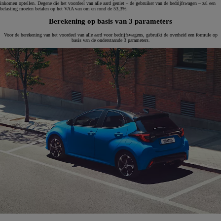
inkomen optellen. Degene die het voordeel van alle aard geniet – de gebruiker van de bedrijfswagen – zal een
belasting moeten betalen op het VAA van om en rond de 53,3%.
Berekening op basis van 3 parameters
Voor de berekening van het voordeel van alle aard voor bedrijfswagens, gebruikt de overheid een formule op
basis van de onderstaande 3 parameters.