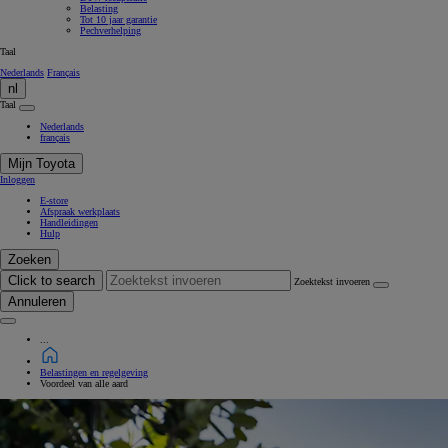
Belasting
Tot 10 jaar garantie
Pechverhelping
Taal
Nederlands
Français
nl
Taal
Nederlands
français
Mijn Toyota
Inloggen
E-store
Afspraak werkplaats
Handleidingen
Hulp
Zoeken
Click to search
Zoektekst invoeren
Annuleren
...
Belastingen en regelgeving
Voordeel van alle aard