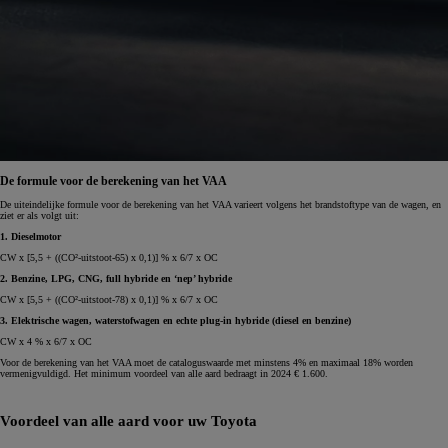
De formule voor de berekening van het VAA
De uiteindelijke formule voor de berekening van het VAA varieert volgens het brandstoftype van de wagen, en
ziet er als volgt uit:
1. Dieselmotor
CW x [5,5 + ((CO²-uitstoot-65) x 0,1)] % x 6/7 x OC
2. Benzine, LPG, CNG, full hybride en ‘nep’ hybride
CW x [5,5 + ((CO²-uitstoot-78) x 0,1)] % x 6/7 x OC
3. Elektrische wagen, waterstofwagen en echte plug-in hybride (diesel en benzine)
CW x 4 % x 6/7 x OC
Voor de berekening van het VAA moet de cataloguswaarde met minstens 4% en maximaal 18% worden
vermenigvuldigd. Het minimum voordeel van alle aard bedraagt in 2024 € 1.600.
Voordeel van alle aard voor uw Toyota