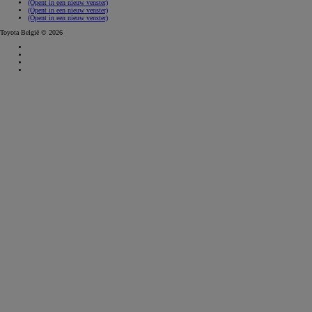
(Opent in een nieuw venster)
(Opent in een nieuw venster)
(Opent in een nieuw venster)
Toyota België © 2026