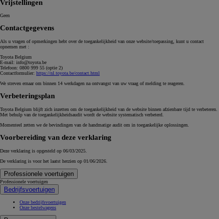
Vrijstellingen
Geen
Contactgegevens
Als u vragen of opmerkingen hebt over de toegankelijkheid van onze website/toepassing, kunt u contact
opnemen met :
Toyota Belgium
E-mail: info@toyota.be
Telefoon: 0800 999 55 (optie 2)
Contactformulier:
https://nl.toyota.be/contact.html
We streven ernaar om binnen 14 werkdagen na ontvangst van uw vraag of melding te reageren.
Verbeteringsplan
Toyota Belgium blijft zich inzetten om de toegankelijkheid van de website binnen afzienbare tijd te verbeteren.
Met behulp van de toegankelijkheidsaudit wordt de website systematisch verbeterd.
Momenteel zetten we de bevindingen van de handmatige audit om in toegankelijke oplossingen.
Voorbereiding van deze verklaring
Deze verklaring is opgesteld op 06/03/2025.
De verklaring is voor het laatst herzien op 01/06/2026.
Professionele voertuigen
Professionele voertuigen
Bedrijfsvoertuigen
Onze bedrijfsvoertuigen
Onze bestelwagens