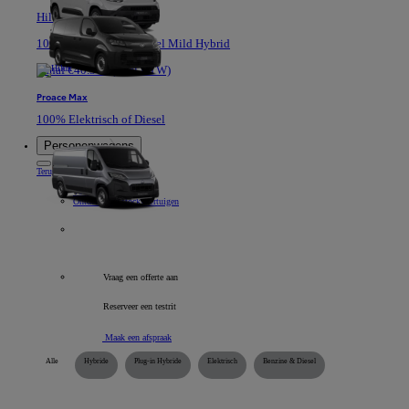
Hilux
100% Elektrisch of Diesel Mild Hybrid
Vanaf €40.361 (Excl BTW)
Proace Max
100% Elektrisch of Diesel
Personenwagens
Terug
Item
Onze personenwagens
Voor zelfstandigen
Ontdek onze stockvoertuigen
Alle bedrijfsvoertuigen
Vraag een offerte aan
Reserveer een testrit
Maak een afspraak
Alle
Hybride
Plug-in Hybride
Elektrisch
Benzine & Diesel