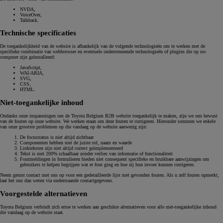
NVDA,
VoiceOver,
Talkback.
Technische specificaties
De toegankelijkheid van de website is afhankelijk van de volgende technologieën om te werken met de
specifieke combinatie van webbrowser en eventuele ondersteunende technologieën of plugins die op uw
computer zijn geïnstalleerd:
JavaScript,
WAI-ARIA,
SVG,
CSS,
HTML.
Niet-toegankelijke inhoud
Ondanks onze inspanningen om de Toyota Belgium B2B website toegankelijk te maken, zijn we ons bewust
van de fouten op onze website. We werken eraan om deze fouten te corrigeren. Hieronder sommen we enkele
van onze grootste problemen op die vandaag op de website aanwezig zijn:
De focusstatus is niet altijd zichtbaar
Componenten hebben niet de juiste rol, naam en waarde
Linkteksten zijn niet altijd correct geïmplementeerd
Tekst is niet 200% schaalbaar zonder verlies van informatie of functionaliteit
Foutmeldingen in formulieren bieden niet consequent specifieke en bruikbare aanwijzingen om
gebruikers te helpen begrijpen wat er fout ging en hoe zij hun invoer kunnen corrigeren.
Neem gerust contact met ons op voor een gedetailleerde lijst met gevonden fouten. Als u zelf fouten opmerkt,
laat het ons dan weten via onderstaande contactgegevens.
Voorgestelde alternatieven
Toyota Belgium verbindt zich ertoe te werken aan geschikte alternatieven voor alle niet-toegankelijke inhoud
die vandaag op de website staat.