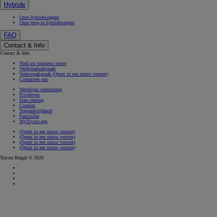
Hybride
Onze hybridewagens
Onze plug-in hybridewagens
FAQ
Contact & Info
Contact & Info
Vind uw business center
Werkplaatsafspraak
Verkoopafspraak
(Opent in een nieuw venster)
Contacteer ons
Wettelijke vermelding
Privéleven
Data sharing
Cookies
Toegankelijkheid
Particulier
MyToyota app
(Opent in een nieuw venster)
(Opent in een nieuw venster)
(Opent in een nieuw venster)
(Opent in een nieuw venster)
Toyota België © 2026