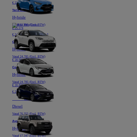
€ 229 /maand (Excl. BTW) *
Yaris Cross
Hybride
Vanaf
23.095 (Excl. BTW)
€ 25.574
€ 249 /maand (Excl. BTW) *
Corolla Hatchback
Hybride
Vanaf
24.785 (Excl. BTW)
€ 28.901
Corolla Touring Sports
Hybride
Vanaf
24.785 (Excl. BTW)
€ 28.876
€ 279 /maand (Excl. BTW) *
Nieuwe
Land Cruiser
Diesel
Vanaf
76.355 (Excl. BTW)
Aygo X
Hybride
Vanaf
17.347 (Excl. BTW)