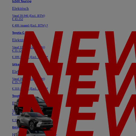
bZ4X Touring
Elektrisch
Vanaf
39.946 (Excl. BTW)
€ 43.252
€ 499 /maand (Excl. BTW) *
Toyota C-HR+
Elektrisch
Vanaf
32.645 (Excl. BTW)
€ 35.124
€ 399 /maand (Excl. BTW) *
Urban Cruiser
Elektrisch
Vanaf
28.091 (Excl. BTW)
€ 29.744
€ 319 /maand (Excl. BTW) *
Toyota bZ4X
Elektrisch
Vanaf
33.719 (Excl. BTW)
€ 37.025
€ 319 /maand (Excl. BTW) *
RAV4
Hybride of Plug-in Hybride