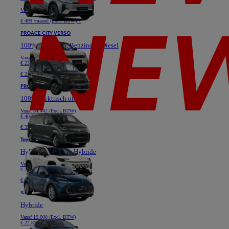
Vanaf
40.628 (Excl. BTW)
€ 499 /maand (Excl. BTW) *
PROACE CITY VERSO
100% Elektrisch, Benzine of Diesel
Vanaf
19.364 (Excl. BTW)
€ 23.331
€ 219 /maand (Excl. BTW) *
PROACE VERSO
100% Elektrisch of Diesel
Vanaf
34.442 (Excl. BTW)
€ 40.517
€ 379 /maand (Excl. BTW) *
Toyota C-HR
Hybride of Plug-in Hybride
Vanaf
24.777 (Excl. BTW)
€ 29.736
€ 349 /maand (Excl. BTW) *
Yaris
Hybride
Vanaf
19.000 (Excl. BTW)
€ 22.810