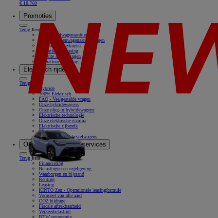
€ 18.769
Promoties
Terug
Item
Onze bestelwagenaanbiedingen
Onze personenwagenaanbiedingen
Recente aanbiedingen
Operationele leasing
Recente aanbiedingen
Operationele leasing
Elektrisch rijden
Terug
Item
Hybride
100% Elektrisch
FAQ - Veelgestelde vragen
Onze hybridewagens
Onze plug-in hybridewagens
Elektrische technologie
Onze elektrische gamma
Elektrische rijbereik
Pluginvest
Onze elektrische bestelwagens
Onze oplossingen & services
Terug
Item
Financiering
Belastingen en regelgeving
Waarborgen en bijstand
Renting
Leasing
KINTO Zen - Operationele leasingformule
Voordeel van alle aard
CO2 bijdrage
Fiscale aftrekbaarheid
Verkeerbelasting
BTW recuperatie