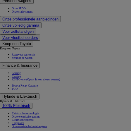
Personenwagens
Onze SUV's
Onze stadswagens
Onze professionele aanbiedingen
Onze volledig gamma
Voor zelfstandigen
Voor vlootbeheerders
Koop een Toyota
Koop een Toyota
Reserveer een testrit
Verkoop je wagen
Finance & Insurance
Leasing
Renting
KINTO one
(Opent in een nieuw venster)
Toyota Relax Garantie
TCO
Hybride & Elektrisch
Hybride & Elektrisch
100% Elektrisch
Elektrische technologie
Onze elektrische gamma
Elektrische ribereik
Pluginvest
Onze elektrische bestelwagens