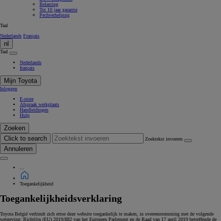
Belasting
Tot 10 jaar garantie
Pechverhelping
Taal
Nederlands
Français
nl
Taal
Nederlands
français
Mijn Toyota
Inloggen
E-store
Afspraak werkplaats
Handleidingen
Hulp
Zoeken
Click to search
Zoektekst invoeren
Annuleren
...
Toegankelijkheid
Toegankelijkheidsverklaring
Toyota België verbindt zich ertoe deze website toegankelijk te maken, in overeenstemming met de volgende
wetgeving: Richtlijn (EU) 2019/882 van het Europees Parlement en de Raad van 17 april 2019 betreffende de