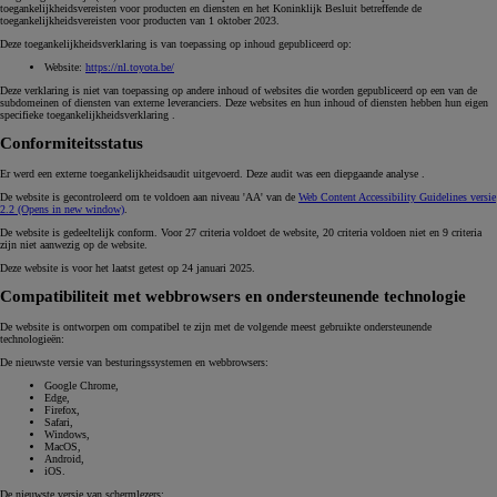
toegankelijkheidsvereisten voor producten en diensten en het Koninklijk Besluit betreffende de
toegankelijkheidsvereisten voor producten van 1 oktober 2023.
Deze toegankelijkheidsverklaring is van toepassing op inhoud gepubliceerd op:
Website:
https://nl.toyota.be/
Deze verklaring is niet van toepassing op andere inhoud of websites die worden gepubliceerd op een van de
subdomeinen of diensten van externe leveranciers. Deze websites en hun inhoud of diensten hebben hun eigen
specifieke toegankelijkheidsverklaring .
Conformiteitsstatus
Er werd een externe toegankelijkheidsaudit uitgevoerd. Deze audit was een diepgaande analyse .
De website is gecontroleerd om te voldoen aan niveau 'AA' van de
Web Content Accessibility Guidelines versie
2.2
(Opens in new window)
.
De website is gedeeltelijk conform. Voor 27 criteria voldoet de website, 20 criteria voldoen niet en 9 criteria
zijn niet aanwezig op de website.
Deze website is voor het laatst getest op 24 januari 2025.
Compatibiliteit met webbrowsers en ondersteunende technologie
De website is ontworpen om compatibel te zijn met de volgende meest gebruikte ondersteunende
technologieën:
De nieuwste versie van besturingssystemen en webbrowsers:
Google Chrome,
Edge,
Firefox,
Safari,
Windows,
MacOS,
Android,
iOS.
De nieuwste versie van schermlezers: