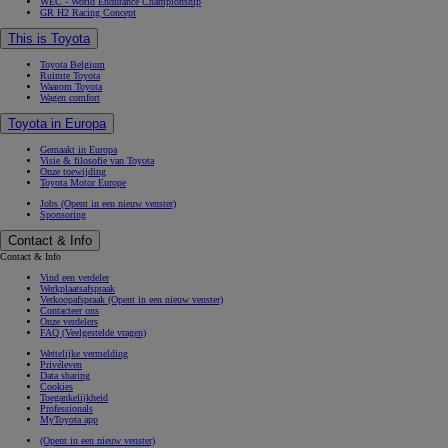
WEC - World Endurance Championship
GR H2 Racing Concept
This is Toyota
Toyota Belgium
Ruimte Toyota
Waarom Toyota
Wagen comfort
Toyota in Europa
Gemaakt in Europa
Visie & filosofie van Toyota
Onze toewijding
Toyota Motor Europe
Jobs
(Opent in een nieuw venster)
Sponsoring
Contact & Info
Contact & Info
Vind een verdeler
Werkplaatsafspraak
Verkoopafspraak
(Opent in een nieuw venster)
Contacteer ons
Onze verdelers
FAQ (Veelgestelde vragen)
Wettelijke vermelding
Privéleven
Data sharing
Cookies
Toegankelijkheid
Professionals
MyToyota app
(Opent in een nieuw venster)