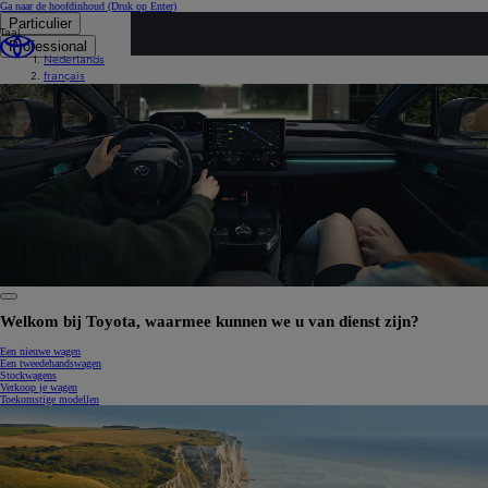
Ga naar de hoofdinhoud
(Druk op Enter)
Particulier
Taal
Professional
Nederlands
français
0:06 / 0:13
Welkom bij Toyota, waarmee kunnen we u van dienst zijn?
Een nieuwe wagen
Een tweedehandswagen
Stockwagens
Verkoop je wagen
Toekomstige modellen