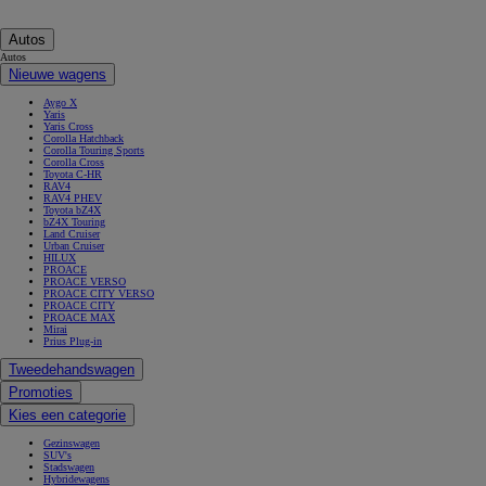
Autos
Autos
Nieuwe wagens
Aygo X
Yaris
Yaris Cross
Corolla Hatchback
Corolla Touring Sports
Corolla Cross
Toyota C-HR
RAV4
RAV4 PHEV
Toyota bZ4X
bZ4X Touring
Land Cruiser
Urban Cruiser
HILUX
PROACE
PROACE VERSO
PROACE CITY VERSO
PROACE CITY
PROACE MAX
Mirai
Prius Plug-in
Tweedehandswagen
Promoties
Kies een categorie
Gezinswagen
SUV's
Stadswagen
Hybridewagens