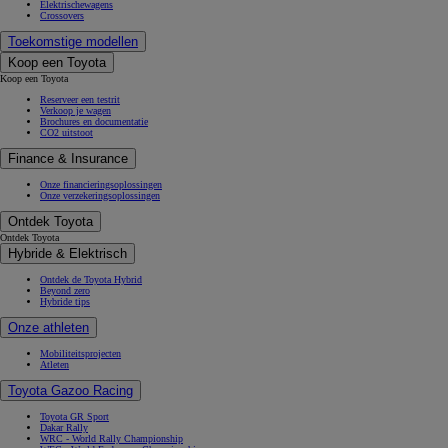
Elektrischewagens
Crossovers
Toekomstige modellen
Koop een Toyota
Koop een Toyota
Reserveer een testrit
Verkoop je wagen
Brochures en documentatie
CO2 uitstoot
Finance & Insurance
Onze financieringsoplossingen
Onze verzekeringsoplossingen
Ontdek Toyota
Ontdek Toyota
Hybride & Elektrisch
Ontdek de Toyota Hybrid
Beyond zero
Hybride tips
Onze athleten
Mobiliteitsprojecten
Atleten
Toyota Gazoo Racing
Toyota GR Sport
Dakar Rally
WRC - World Rally Championship