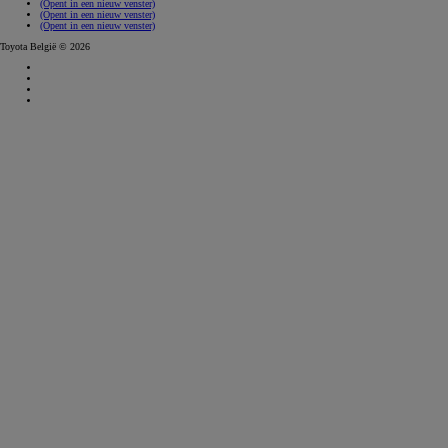
(Opent in een nieuw venster)
(Opent in een nieuw venster)
(Opent in een nieuw venster)
Toyota België © 2026