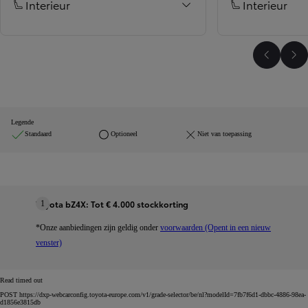
Interieur
Interieur
Vorige b
Vo
Legende
Standaard
Optioneel
Niet van toepassing
Toyota bZ4X: Tot € 4.000 stockkorting
1
*Onze aanbiedingen zijn geldig onder
voorwaarden (Opent in een nieuw
venster)
Read timed out
POST https://dxp-webcarconfig.toyota-europe.com/v1/grade-selector/be/nl?modelId=7fb7f6d1-dbbc-4886-98ea-
d1856e3815db