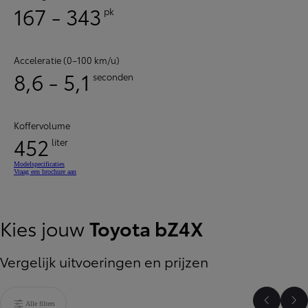
167 - 343
pk
Acceleratie (0–100 km/u)
8,6 - 5,1
seconden
Koffervolume
452
liter
Modelspecificaties
Vraag een brochure aan
Kies jouw
Toyota bZ4X
Vergelijk uitvoeringen en prijzen
Alle filters
Vorige b
Vo