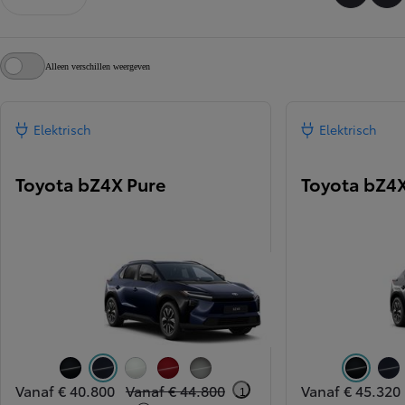
Alleen verschillen weergeven
Elektrisch
Elektrisch
Toyota bZ4X Pure
Toyota bZ4X
Attitude Black Metallic (218)
Dark Blue Metallic (8X8)
Platinum White Pearl (089)
Emotional Red Pearl (3U5)
Precious Metal Metallic (1L5)
Attitude Blac
Dark
Vanaf € 40.800
Vanaf € 44.800
Vanaf € 45.320
1