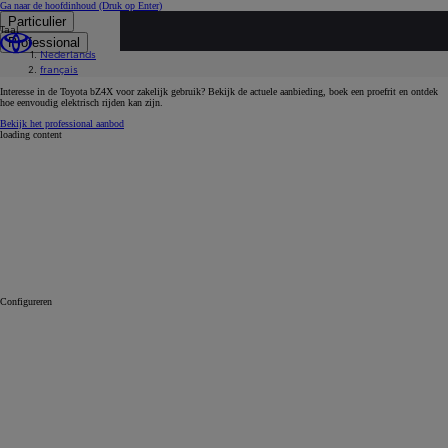
Ga naar de hoofdinhoud
(Druk op Enter)
Particulier
Taal
...
Professional
Nederlands
Ontdek ons volledige gamma
français
Toyota bz4x
Interesse in de Toyota bZ4X voor zakelijk gebruik? Bekijk de actuele aanbieding, boek een proefrit en ontdek
hoe eenvoudig elektrisch rijden kan zijn.
Bekijk het professional aanbod
loading content
Configureren