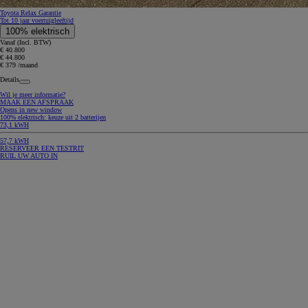
Toyota Relax Garantie
Tot 10 jaar voertuigleeftijd
100% elektrisch
Vanaf (Incl. BTW)
€ 40.800
€ 44.800
€ 379 /maand
Details
Wil je meer informatie?
MAAK EEN AFSPRAAK
Opens in new window
100% elektrisch: keuze uit 2 batterijen
73,1 kWH
57,7 kWH
RESERVEER EEN TESTRIT
RUIL UW AUTO IN