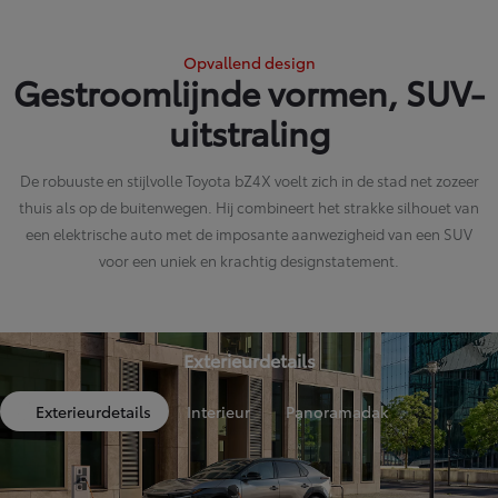
Opvallend design
Gestroomlijnde vormen, SUV-
uitstraling
De robuuste en stijlvolle Toyota bZ4X voelt zich in de stad net zozeer
thuis als op de buitenwegen. Hij combineert het strakke silhouet van
een elektrische auto met de imposante aanwezigheid van een SUV
voor een uniek en krachtig designstatement.
Exterieurdetails
Exterieurdetails
Interieur
Panoramadak