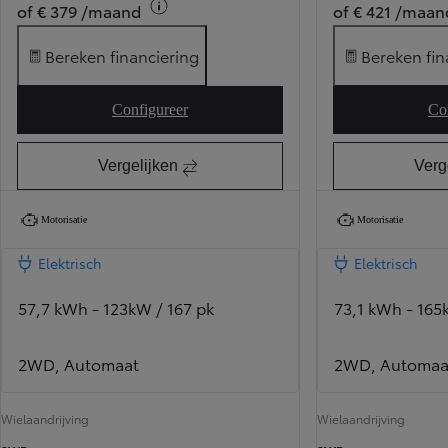
of € 379 /maand
of € 421 /maan
Bereken financiering
Bereken fin
Configureer
Co
Toyota bZ4X Pure
Vergelijken
Verg
Motorisatie
Motorisatie
Elektrisch
Elektrisch
57,7 kWh - 123kW / 167 pk
73,1 kWh - 165
2WD, Automaat
2WD, Automaa
Wielaandrijving
Wielaandrijving