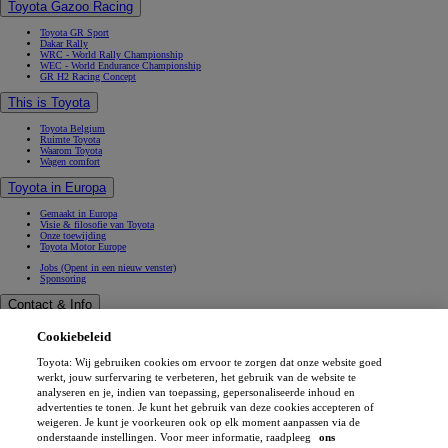
Toyota Gazoo Racing
Toyota GR Sport
Dakar Rally
WRC - World Rally Championship
WEC - World Endurance Championship
GR H2 Racing Concept
This is Toyota
Toyota Belgium
Ruimte Toyota
Waarom Toyota
Wagen comfort
Toyota in Europa
Gemaakt in Europa
Visie & filosofie van Toyota
Onze toewijding
Toyota Motor Europe
Jobs
(Opent in een nieuw venster)
Sponsoring
Contact & Info
Contact & Info
Cookiebeleid
Vind een verdeler
Werkplaatsafspraak
Toyota: Wij gebruiken cookies om ervoor te zorgen dat onze website goed
Verkoopafspraak
(Opent in een nieuw venster)
Contacteer ons
werkt, jouw surfervaring te verbeteren, het gebruik van de website te
Onze verdelers
analyseren en je, indien van toepassing, gepersonaliseerde inhoud en
FAQ (Veelgestelde vragen)
advertenties te tonen. Je kunt het gebruik van deze cookies accepteren of
Wettelijke vermelding
weigeren. Je kunt je voorkeuren ook op elk moment aanpassen via de
Privéleven
onderstaande instellingen. Voor meer informatie, raadpleeg
ons
Data sharing