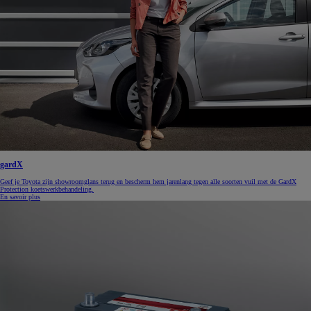
gardX
Geef je Toyota zijn showroomglans terug en bescherm hem jarenlang tegen alle soorten vuil met de GardX
Protection koetswerkbehandeling.
En savoir plus