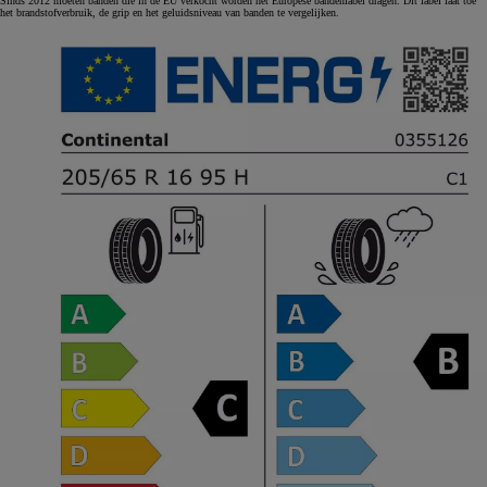
Sinds 2012 moeten banden die in de EU verkocht worden het Europese bandenlabel dragen. Dit label laat toe
het brandstofverbruik, de grip en het geluidsniveau van banden te vergelijken.