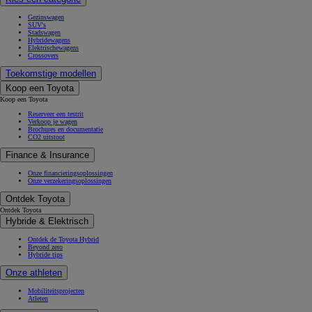
Gezinswagen
SUV's
Stadswagen
Hybridewagens
Elektrischewagens
Crossovers
Toekomstige modellen
Koop een Toyota
Koop een Toyota
Reserveer een testrit
Verkoop je wagen
Brochures en documentatie
CO2 uitstoot
Finance & Insurance
Onze financieringsoplossingen
Onze verzekeringsoplossingen
Ontdek Toyota
Ontdek Toyota
Hybride & Elektrisch
Ontdek de Toyota Hybrid
Beyond zero
Hybride tips
Onze athleten
Mobiliteitsprojecten
Atleten