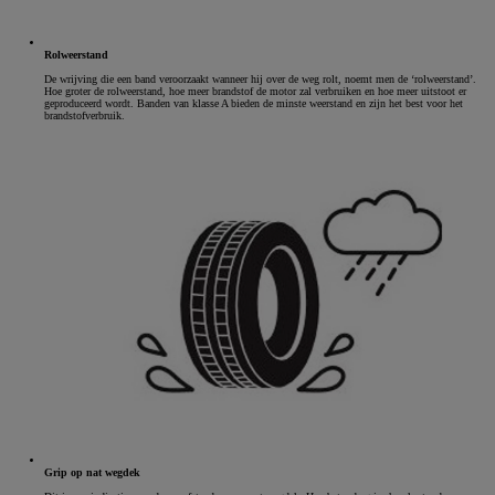
Rolweerstand
De wrijving die een band veroorzaakt wanneer hij over de weg rolt, noemt men de ‘rolweerstand’.
Hoe groter de rolweerstand, hoe meer brandstof de motor zal verbruiken en hoe meer uitstoot er
geproduceerd wordt. Banden van klasse A bieden de minste weerstand en zijn het best voor het
brandstofverbruik.
Grip op nat wegdek