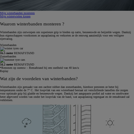
Mijn winterbanden monteren
Mijn winterwielen kiezen
Waarom winterbanden monteren ?
Winterbanden zijn ontworpen om superieure grip te bieden op natte, besneeuwde en beijzelde wegen. Dankzij
hun eigenschappen voorkomen ze aquaplaning en verkorten ze de remweg aanzienlijk voor een veiligere
rijervaring.
Winterbanden
16.5 meter
REMAFSTAND
Zomerbanden
34.2 meter
REMAFSTAND
*Remmen op sneeuw – Remafstand bij een snelheid van 40 km/u
Replay
Wat zijn de voordelen van winterbanden?
Winterbanden zijn gemaakt van een zachter rubber dan zomerbanden, hierdoor presteren ze beter bij
temperaturen onder de 7° C. Het loopvlak van een winterband bestaat uit verschillende lamellen die zorgen
voor optimale grip bij gladde en besneeuwde wegen. Dankzij het aangepaste profiel zal water en smeltwater
beter afgevoerd worden van onder het loopvlak van de band, wat aquaplaning tegengaat en de remafstand zal
verkleinen.