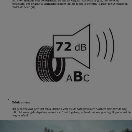
Dit is een indicatie over de remafstand op een nat wegdek. Hoe beter de grip, hoe korter de
remafstand, een belangrijk veiligheidsvoordeel bij het rijden in de regen. Banden met A markering
bieden de beste grip.
Geluidsniveau
Het geluidsniveau geeft het aantal decibels weer die de band produceert wanneer deze over de weg
rolt. Het aantal geluidsgolven varieert van 1 tot 3 golven, en band met één geluidsgolf produceert het
laagste geluid.