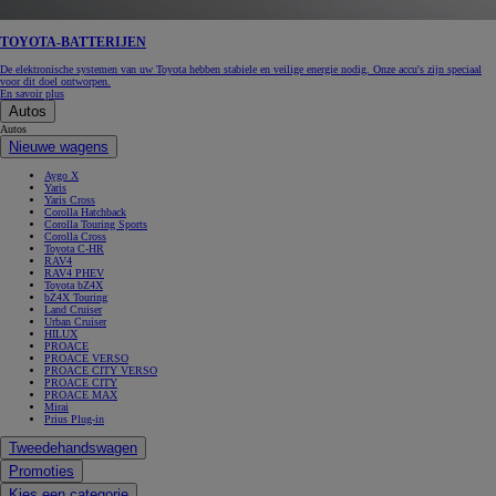
TOYOTA-BATTERIJEN
De elektronische systemen van uw Toyota hebben stabiele en veilige energie nodig. Onze accu's zijn speciaal
voor dit doel ontworpen.
En savoir plus
Autos
Autos
Nieuwe wagens
Aygo X
Yaris
Yaris Cross
Corolla Hatchback
Corolla Touring Sports
Corolla Cross
Toyota C-HR
RAV4
RAV4 PHEV
Toyota bZ4X
bZ4X Touring
Land Cruiser
Urban Cruiser
HILUX
PROACE
PROACE VERSO
PROACE CITY VERSO
PROACE CITY
PROACE MAX
Mirai
Prius Plug-in
Tweedehandswagen
Promoties
Kies een categorie