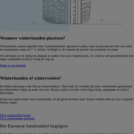
Wanneer winterbanden plaatsen?
Winterbanden zouden eigenlijk beter ‘koudweerbanden’ genoemd worden, want ze presteren het best van zodra
de temperaturen onder de 7° C duiken. In België is dit meestal de periode van november tot maart.
Wij adviseren je om tijdig een afspraak te maken voor jouw bandenwissel. Zo wordt je niet geconfronteerd met
lange wachttijden en kan je veilig de weg op.
Maak nu een afspraak
Winterbanden of winterwielen?
De ideale oplossing is een Toyota winterwielenset
. Deze heeft als voordeel dat jouw winterbanden gemonteerd
op lichtmetalen velgen op maat van jouw Toyota, zodat je de hele winter lang veilig, aangenaam en stijlvol
kunt rijden.
Je kan ook enkel kiezen voor winterbanden. In dat geval monteert jouw Toyota verdeler deze op jouw originele
Toyota velgen.
Mijn winterwielen kiezen
Mijn winterbanden monteren
Het Europese bandenlabel begrijpen