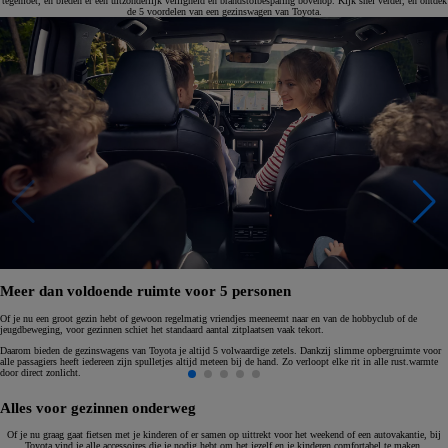
tegemoet, en bieden er een uitzonderlijk veiligheid en brandstofbesparing bovenop. Kijk snel verder, en ontdek
de 5 voordelen van een gezinswagen van Toyota.
Meer dan voldoende ruimte voor 5 personen
Of je nu een groot gezin hebt of gewoon regelmatig vriendjes meeneemt naar en van de hobbyclub of de
jeugdbeweging, voor gezinnen schiet het standaard aantal zitplaatsen vaak tekort.
Daarom bieden de gezinswagens van Toyota je altijd 5 volwaardige zetels. Dankzij slimme opbergruimte voor
alle passagiers heeft iedereen zijn spulletjes altijd meteen bij de hand. Zo verloopt elke rit in alle rust.warmte
door direct zonlicht.
Alles voor gezinnen onderweg
Of je nu graag gaat fietsen met je kinderen of er samen op uittrekt voor het weekend of een autovakantie, bij
Toyota vind je alle accessoires die je nodig hebt om het jezelf en je kinderen comfortabel te maken.