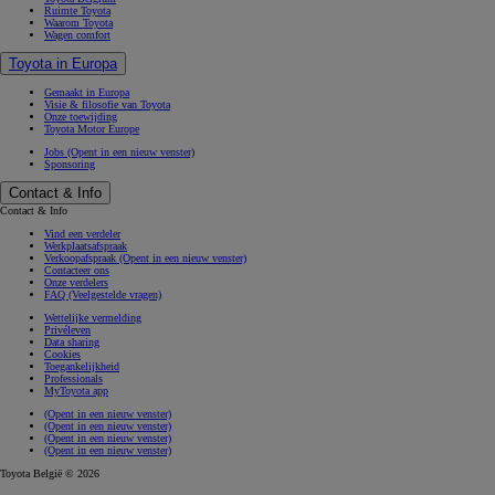
Ruimte Toyota
Waarom Toyota
Wagen comfort
Toyota in Europa
Gemaakt in Europa
Visie & filosofie van Toyota
Onze toewijding
Toyota Motor Europe
Jobs
(Opent in een nieuw venster)
Sponsoring
Contact & Info
Contact & Info
Vind een verdeler
Werkplaatsafspraak
Verkoopafspraak
(Opent in een nieuw venster)
Contacteer ons
Onze verdelers
FAQ (Veelgestelde vragen)
Wettelijke vermelding
Privéleven
Data sharing
Cookies
Toegankelijkheid
Professionals
MyToyota app
(Opent in een nieuw venster)
(Opent in een nieuw venster)
(Opent in een nieuw venster)
(Opent in een nieuw venster)
Toyota België © 2026