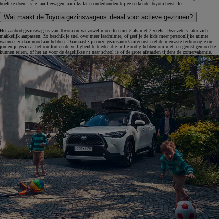
hoeft te doen, is je familiewagen jaarlijks laten onderhouden bij een erkende Toyota-hersteller.
Wat maakt de Toyota gezinswagens ideaal voor actieve gezinnen?
Het aanbod gezinswagens van Toyota omvat zowel modellen met 5 als met 7 zetels. Deze zetels laten zich
makkelijk aanpassen. Zo beschik je snel over meer laadruimte, of geef je de kids meer persoonlijke ruimte
wanneer ze daar nood aan hebben. Daarnaast zijn onze gezinsauto’s uitgerust met de nieuwste technologie om
jou en je gezin al het comfort en de veiligheid te bieden die jullie nodig hebben om met een gerust gemoed te
kunnen reizen, of het nu voor de dagelijkse rit naar school is of de grote afstanden tijdens de zomervakantie.