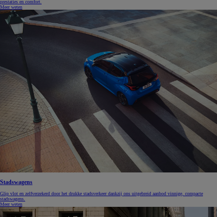
prestaties en comfort.
Meer weten
Stadswagens
Glip vlot en zelfverzekerd door het drukke stadsverkeer dankzij ons uitgebreid aanbod vinnige, compacte
stadswagens.
Meer weten