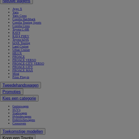
Nieuwe wagens
Aygo X
Yaris
Yaris Cross
Corolla Hatchback
Corolla Touring Sports
Corolla Cross
Toyota C-HR
RAV4
RAV4 PHEV
Toyota bZ4X
bZ4X Touring
Land Cruiser
Urban Cruiser
HILUX
PROACE
PROACE VERSO
PROACE CITY VERSO
PROACE CITY
PROACE MAX
Mirai
Prius Plug-in
Tweedehandswagen
Promoties
Kies een categorie
Gezinswagen
SUV's
Stadswagen
Hybridewagens
Elektrischewagens
Crossovers
Toekomstige modellen
Koop een Toyota