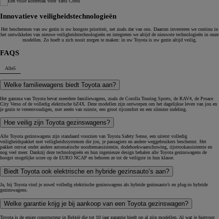
Innovatieve veiligheidstechnologieën
Het beschermen van uw gezin is uw hoogste prioriteit, net zoals dat van ons. Daarom investeren we continu in
het ontwikkelen van nieuwe veiligheidstechnologieën en integreren we altijd de nieuwste technologieën in onze
modellen. Zo hoeft u zich nooit zorgen te maken: in uw Toyota is uw gezin altijd veilig.
FAQS
Alle
5
Welke familiewagens biedt Toyota aan?
Het gamma van Toyota bevat meerdere familiewagens, zoals de Corolla Touring Sports, de RAV4, de Proace
City Verso of de volledig elektrische bZ4X. Deze modellen zijn ontworpen om het dagelijkse leven van jou en
je gezin te vereenvoudigen, met zeeën van ruimte, een groot rijcomfort en een slimme indeling.
Hoe veilig zijn Toyota gezinswagens?
Alle Toyota gezinswagens zijn standaard voorzien van Toyota Safety Sense, een uiterst volledig
veiligheidspakket met veiligheidssystemen die jou, je passagiers en andere weggebruikers beschermt. Het
pakket omvat onder andere automatische noodremassistentie, dodehoekwaarschuwing, rijstrookassistentie en
nog veel meer. Dankzij deze technologieën en hun ingenieuze design behalen alle Toyota gezinswagens de
hoogst mogelijke score op de EURO NCAP en behoren ze tot de veiligste in hun klasse.
Biedt Toyota ook elektrische en hybride gezinsauto’s aan?
Ja, bij Toyota vind je zowel volledig elektrische gezinswagens als hybride gezinsauto’s en plug-in hybride
gezinswagens.
Welke garantie krijg je bij aankoop van een Toyota gezinswagen?
Toyota is de enige constructeur in België die tot 10 jaar garantie biedt op al zijn modellen. Al wat je hiervoor