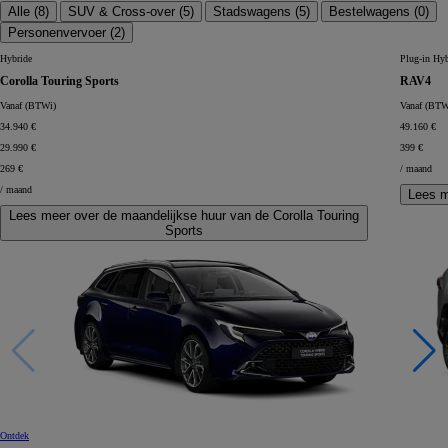
Alle (
8
)
SUV & Cross-over (
5
)
Stadswagens (
5
)
Bestelwagens (
0
)
Personenvervoer (
2
)
Hybride
Plug-in Hyb
Corolla Touring Sports
RAV4
Vanaf (BTWi)
Vanaf (BTW
34.940 €
49.160 €
29.990 €
399 €
269 €
/ maand
/ maand
Lees m
Lees meer over de maandelijkse huur van de Corolla Touring
Sports
Ontdek