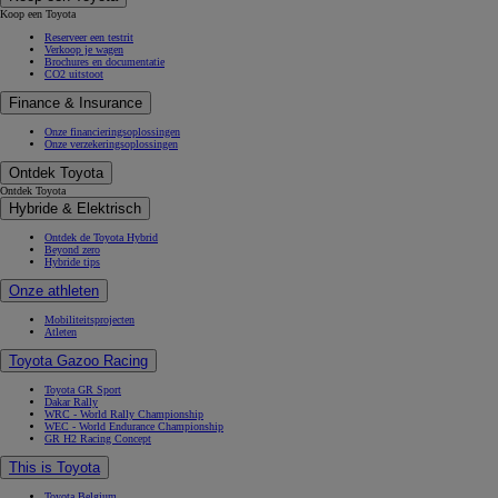
Koop een Toyota
Reserveer een testrit
Verkoop je wagen
Brochures en documentatie
CO2 uitstoot
Finance & Insurance
Onze financieringsoplossingen
Onze verzekeringsoplossingen
Ontdek Toyota
Ontdek Toyota
Hybride & Elektrisch
Ontdek de Toyota Hybrid
Beyond zero
Hybride tips
Onze athleten
Mobiliteitsprojecten
Atleten
Toyota Gazoo Racing
Toyota GR Sport
Dakar Rally
WRC - World Rally Championship
WEC - World Endurance Championship
GR H2 Racing Concept
This is Toyota
Toyota Belgium