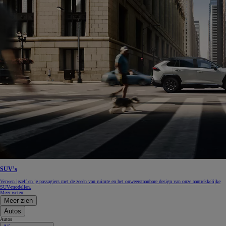
SUV’s
Verwen jezelf en je passagiers met de zeeën van ruimte en het onweerstaanbare design van onze aantrekkelijke
SUV-modellen.
Meer weten
Meer zien
Autos
Autos