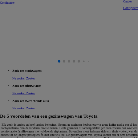
Ontdek
Configureer
Configureer
Zoek een stockwagens
Nu zoeken
Zoeken
Zoek een nieuwe auto
Nu zoeken
Zoeken
Zoek een tweedehands auto
Nu zoeken
Zoeken
De 5 voordelen van een gezinswagen van Toyota
Elk gezin is anders en heeft andere behoeftes. Sommige gezinnen hebben eeuw n grote koffer nodig om al het
hobbymateriaal van de kinderen mee te nemen. Grote gezinnen of samengestelde gezinnen zoeken dan weer een
comfortabele familiewagen met voldoende zitplaatsen. Bovendien moet iedereen zich erin thuis voelen, van de
ouders tot de jongste passagiers én hun knuffels toe. De gezinswagens van Toyota komen aan al deze behoeften