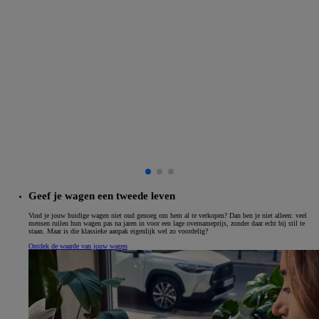
Geef je wagen een tweede leven
Vind je jouw huidige wagen niet oud genoeg om hem al te verkopen? Dan ben je niet alleen: veel
mensen ruilen hun wagen pas na jaren in voor een lage overnameprijs, zonder daar echt bij stil te
staan. Maar is die klassieke aanpak eigenlijk wel zo voordelig?
Ontdek de waarde van jouw wagen