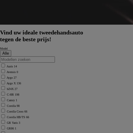
Vind uw ideale tweedehandsauto
tegen de beste prijs!
Model
Auris
14
Avensis
0
Aygo
27
Aygo X
136
bZ4X
27
C-HR
198
Camry
1
Corolla
98
Corolla Cross
66
Corolla HB/TS
66
GR Yaris
3
GR86
1