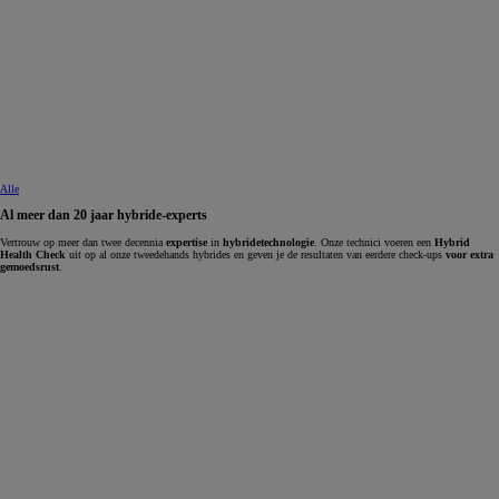
Alle
Al meer dan 20 jaar hybride-experts
Vertrouw op meer dan twee decennia
expertise
in
hybridetechnologie
. Onze technici voeren een
Hybrid
Health Check
uit op al onze tweedehands hybrides en geven je de resultaten van eerdere check-ups
voor extra
gemoedsrust
.