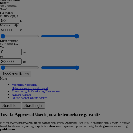
Budget
500 - 90000 €
Totaal
Per Maand
Minimale prijs
€
Maximale prijs
€
Kilometerstand
0 - 200000 km
Van
km
tot
km
1556
resultaten
Menu
Voordelen
Voordelen
Hybride expert
Hybride expert
Financiering & Verzekering
Financement
Aanbod
Aanbod
Online boeken
Online boeken
Scroll left
Scroll right
Toyota Approved Used: jouw betrouwbare garantie
Met een tweedehandswagen uit het aanbod van Toyota Approved Used kun je op beide oren slapen: je nieuwe
tweedehandsauto is
grondig nagekeken door onze experts
en
geniet
een uitgebreide
garantie
en volledige
pechbijstand
.