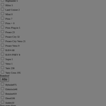
Highlander
5
Hilux
5
Land Cruiser
2
Mirai
0
Prius
7
Prius +
0
Prius Plug-in
5
Proace
23
Proace City
32
Proace City Verso
21
Proace Verso
9
RAV4
68
RAV4 PHEV
8
Supra
1
Verso
1
Yaris
238
Yaris Cross
195
Brandstof
Hybride
975
Elektrisch
46
Benzine
419
Diesel
106
Anders
10
Toon meer filters