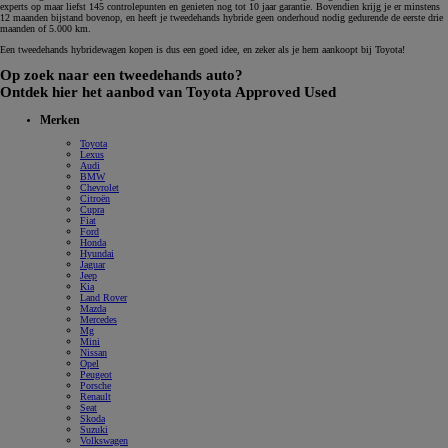
experts op maar liefst 145 controlepunten en genieten nog tot 10 jaar garantie. Bovendien krijg je er minstens
12 maanden bijstand bovenop, en heeft je tweedehands hybride geen onderhoud nodig gedurende de eerste drie
maanden of 5.000 km.
Een tweedehands hybridewagen kopen is dus een goed idee, en zeker als je hem aankoopt bij Toyota!
Op zoek naar een tweedehands auto?
Ontdek hier het aanbod van Toyota Approved Used
Merken
Toyota
Lexus
Audi
BMW
Chevrolet
Citroën
Cupra
Fiat
Ford
Honda
Hyundai
Jaguar
Jeep
Kia
Land Rover
Mazda
Mercedes
Mg
Mini
Nissan
Opel
Peugeot
Porsche
Renault
Seat
Skoda
Suzuki
Volkswagen