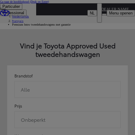
Ga naar de hoofdinhoud
(Druk op Enter)
Particulier
Taal
...
DEALER NAME
Professional
NL
Menu openen
Nederlands
Occasies
français
Marque
Premium bmw tweedehandswagens met garantie
Vind je Toyota Approved Used
tweedehandswagen
Brandstof
Alle
Prijs
Onbeperkt