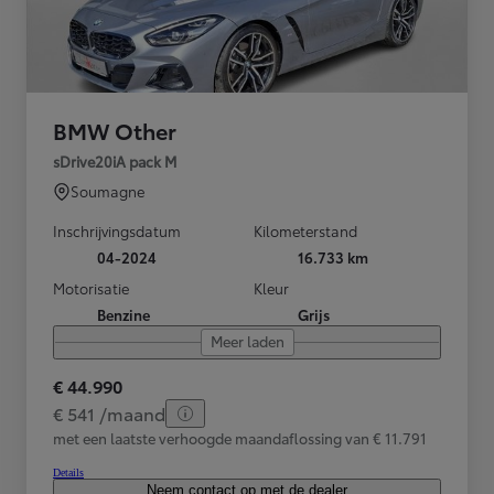
BMW Other
sDrive20iA pack M
Soumagne
Inschrijvingsdatum
Kilometerstand
04-2024
16.733 km
Motorisatie
Kleur
Benzine
Grijs
Meer laden
€ 44.990
€ 541 /maand
met een laatste verhoogde maandaflossing van € 11.791
Details
Neem contact op met de dealer