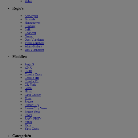
Volvo
Regio's
Antwerpen
Brussels
Henegouwen
Limburg
Luik
Charleroi
Namen
Oost-Vlanderen
Vlaams-Brabant
Waals-Brabant
Wes-Vlaanderen
Modellen
Aygo X
bZ4X
C-HR
Corolla Cross
Corolla HB
Corolla TS
GR Yaris
GR86
Hilux
Land Cruiser
Mirai
Proace
Proace City
Proace City Verso
Proace Verso
RAV4
RAV4 PHEV
Supra
Yaris
Yaris Cross
Categorieën