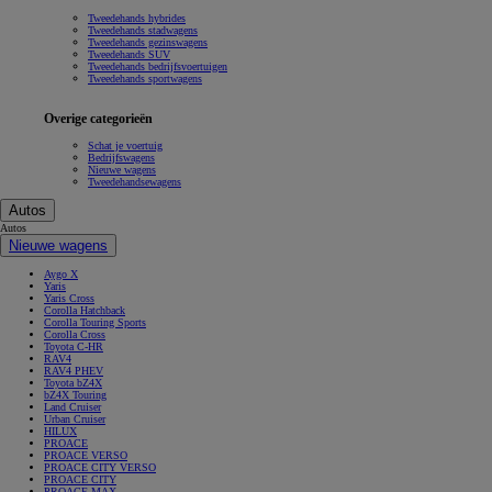
Tweedehands hybrides
Tweedehands stadwagens
Tweedehands gezinswagens
Tweedehands SUV
Tweedehands bedrijfsvoertuigen
Tweedehands sportwagens
Overige categorieën
Schat je voertuig
Bedrijfswagens
Nieuwe wagens
Tweedehandsewagens
Autos
Autos
Nieuwe wagens
Aygo X
Yaris
Yaris Cross
Corolla Hatchback
Corolla Touring Sports
Corolla Cross
Toyota C-HR
RAV4
RAV4 PHEV
Toyota bZ4X
bZ4X Touring
Land Cruiser
Urban Cruiser
HILUX
PROACE
PROACE VERSO
PROACE CITY VERSO
PROACE CITY
PROACE MAX