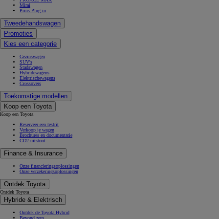
Mirai
Prius Plug-in
Tweedehandswagen
Promoties
Kies een categorie
Gezinswagen
SUV's
Stadswagen
Hybridewagens
Elektrischewagens
Crossovers
Toekomstige modellen
Koop een Toyota
Koop een Toyota
Reserveer een testrit
Verkoop je wagen
Brochures en documentatie
CO2 uitstoot
Finance & Insurance
Onze financieringsoplossingen
Onze verzekeringsoplossingen
Ontdek Toyota
Ontdek Toyota
Hybride & Elektrisch
Ontdek de Toyota Hybrid
Beyond zero