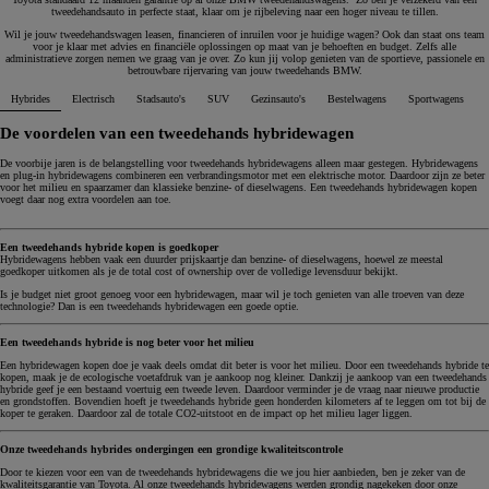
tweedehandsauto in perfecte staat, klaar om je rijbeleving naar een hoger niveau te tillen.
Wil je jouw tweedehandswagen leasen, financieren of inruilen voor je huidige wagen? Ook dan staat ons team
voor je klaar met advies en financiële oplossingen op maat van je behoeften en budget. Zelfs alle
administratieve zorgen nemen we graag van je over. Zo kun jij volop genieten van de sportieve, passionele en
betrouwbare rijervaring van jouw tweedehands BMW.
Hybrides
Electrisch
Stadsauto's
SUV
Gezinsauto's
Bestelwagens
Sportwagens
De voordelen van een tweedehands hybridewagen
De voorbije jaren is de belangstelling voor tweedehands hybridewagens alleen maar gestegen. Hybridewagens
en plug-in hybridewagens combineren een verbrandingsmotor met een elektrische motor. Daardoor zijn ze beter
voor het milieu en spaarzamer dan klassieke benzine- of dieselwagens. Een tweedehands hybridewagen kopen
voegt daar nog extra voordelen aan toe.
Een tweedehands hybride kopen is goedkoper
Hybridewagens hebben vaak een duurder prijskaartje dan benzine- of dieselwagens, hoewel ze meestal
goedkoper uitkomen als je de total cost of ownership over de volledige levensduur bekijkt.
Is je budget niet groot genoeg voor een hybridewagen, maar wil je toch genieten van alle troeven van deze
technologie? Dan is een tweedehands hybridewagen een goede optie.
Een tweedehands hybride is nog beter voor het milieu
Een hybridewagen kopen doe je vaak deels omdat dit beter is voor het milieu. Door een tweedehands hybride te
kopen, maak je de ecologische voetafdruk van je aankoop nog kleiner. Dankzij je aankoop van een tweedehands
hybride geef je een bestaand voertuig een tweede leven. Daardoor verminder je de vraag naar nieuwe productie
en grondstoffen. Bovendien hoeft je tweedehands hybride geen honderden kilometers af te leggen om tot bij de
koper te geraken. Daardoor zal de totale CO2-uitstoot en de impact op het milieu lager liggen.
Onze tweedehands hybrides ondergingen een grondige kwaliteitscontrole
Door te kiezen voor een van de tweedehands hybridewagens die we jou hier aanbieden, ben je zeker van de
kwaliteitsgarantie van Toyota. Al onze tweedehands hybridewagens werden grondig nagekeken door onze