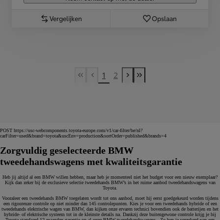
Vergelijken
Opslaan
1
2
First Page
Previous page
Next page
Last Page
POST https://usc-webcomponents.toyota-europe.com/v1/car-filter/be/nl?
carFilter=used&brand=toyota&uscEnv=production&sortOrder=published&brands=4
Zorgvuldig geselecteerde BMW
tweedehandswagens met kwaliteitsgarantie
Heb jij altijd al een BMW willen hebben, maar heb je momenteel niet het budget voor een nieuw exemplaar?
Kijk dan zeker bij de exclusieve selectie tweedehands BMW’s in het ruime aanbod tweedehandswagens van
Toyota.
Vooraleer een tweedehands BMW toegelaten wordt tot ons aanbod, moet hij eerst goedgekeurd worden tijdens
een rigoureuze controle op niet minder dan 145 controlepunten. Kies je voor een tweedehands hybride of een
tweedehands elektrische wagen van BMW, dan kijken onze ervaren technici bovendien ook de batterijen en het
hybride- of elektrische systeem tot in de kleinste details na. Dankzij deze buitengewone controle krijg je bij
Toyota standaard 12 maanden garantie op al onze BMW tweedehandswagens. Zo ben je verzekerd van een