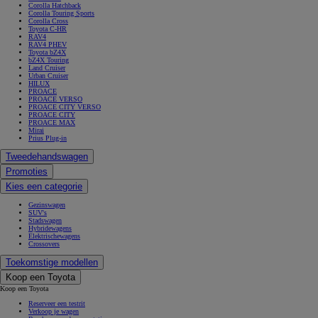
Corolla Hatchback
Corolla Touring Sports
Corolla Cross
Toyota C-HR
RAV4
RAV4 PHEV
Toyota bZ4X
bZ4X Touring
Land Cruiser
Urban Cruiser
HILUX
PROACE
PROACE VERSO
PROACE CITY VERSO
PROACE CITY
PROACE MAX
Mirai
Prius Plug-in
Tweedehandswagen
Promoties
Kies een categorie
Gezinswagen
SUV's
Stadswagen
Hybridewagens
Elektrischewagens
Crossovers
Toekomstige modellen
Koop een Toyota
Koop een Toyota
Reserveer een testrit
Verkoop je wagen