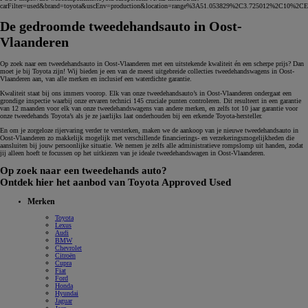
carFilter=used&brand=toyota&uscEnv=production&location=range%3A51.053829%2C3.725012%2C10%2CE
De gedroomde tweedehandsauto in Oost-
Vlaanderen
Op zoek naar een tweedehandsauto in Oost-Vlaanderen met een uitstekende kwaliteit én een scherpe prijs? Dan
moet je bij Toyota zijn! Wij bieden je een van de meest uitgebreide collecties tweedehandswagens in Oost-
Vlaanderen aan, van alle merken en inclusief een waterdichte garantie.
Kwaliteit staat bij ons immers voorop. Elk van onze tweedehandsauto’s in Oost-Vlaanderen ondergaat een
grondige inspectie waarbij onze ervaren technici 145 cruciale punten controleren. Dit resulteert in een garantie
van 12 maanden voor elk van onze tweedehandswagens van andere merken, en zelfs tot 10 jaar garantie voor
onze tweedehands Toyota’s als je ze jaarlijks laat onderhouden bij een erkende Toyota-hersteller.
En om je zorgeloze rijervaring verder te versterken, maken we de aankoop van je nieuwe tweedehandsauto in
Oost-Vlaanderen zo makkelijk mogelijk met verschillende financierings- en verzekeringsmogelijkheden die
aansluiten bij jouw persoonlijke situatie. We nemen je zelfs alle administratieve rompslomp uit handen, zodat
jij alleen hoeft te focussen op het uitkiezen van je ideale tweedehandswagen in Oost-Vlaanderen.
Op zoek naar een tweedehands auto?
Ontdek hier het aanbod van Toyota Approved Used
Merken
Toyota
Lexus
Audi
BMW
Chevrolet
Citroën
Cupra
Fiat
Ford
Honda
Hyundai
Jaguar