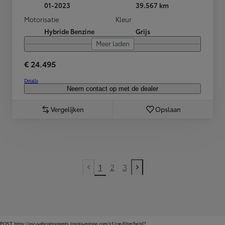
01-2023
39.567 km
Motorisatie
Kleur
Hybride Benzine
Grijs
Meer laden
€ 24.495
Details
Neem contact op met de dealer
Vergelijken
Opslaan
1
2
3
Previous page
Next page
POST https://usc-webcomponents.toyota-europe.com/v1/car-filter/be/nl?