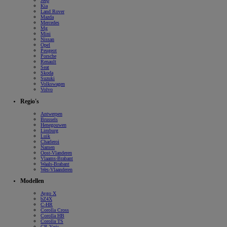
Jeep
Kia
Land Rover
Mazda
Mercedes
Mg
Mini
Nissan
Opel
Peugeot
Porsche
Renault
Seat
Skoda
Suzuki
Volkswagen
Volvo
Regio's
Antwerpen
Brussels
Henegouwen
Limburg
Luik
Charleroi
Namen
Oost-Vlanderen
Vlaams-Brabant
Waals-Brabant
Wes-Vlaanderen
Modellen
Aygo X
bZ4X
C-HR
Corolla Cross
Corolla HB
Corolla TS
GR Yaris