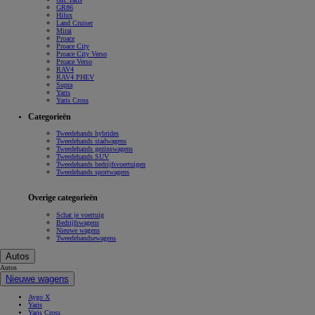
GR86
Hilux
Land Cruiser
Mirai
Proace
Proace City
Proace City Verso
Proace Verso
RAV4
RAV4 PHEV
Supra
Yaris
Yaris Cross
Categorieën
Tweedehands hybrides
Tweedehands stadwagens
Tweedehands gezinswagens
Tweedehands SUV
Tweedehands bedrijfsvoertuigen
Tweedehands sportwagens
Overige categorieën
Schat je voertuig
Bedrijfswagens
Nieuwe wagens
Tweedehandsewagens
Autos
Autos
Nieuwe wagens
Aygo X
Yaris
Yaris Cross