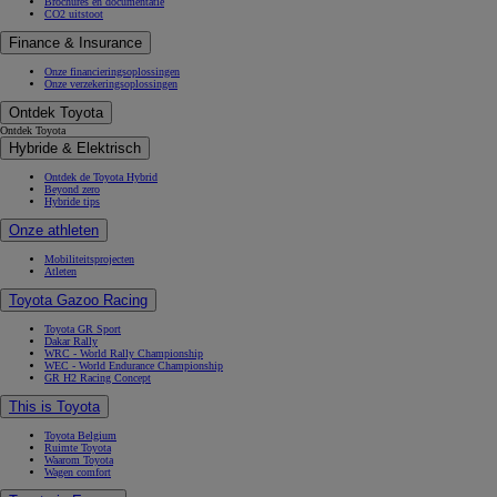
Brochures en documentatie
CO2 uitstoot
Finance & Insurance
Onze financieringsoplossingen
Onze verzekeringsoplossingen
Ontdek Toyota
Ontdek Toyota
Hybride & Elektrisch
Ontdek de Toyota Hybrid
Beyond zero
Hybride tips
Onze athleten
Mobiliteitsprojecten
Atleten
Toyota Gazoo Racing
Toyota GR Sport
Dakar Rally
WRC - World Rally Championship
WEC - World Endurance Championship
GR H2 Racing Concept
This is Toyota
Toyota Belgium
Ruimte Toyota
Waarom Toyota
Wagen comfort