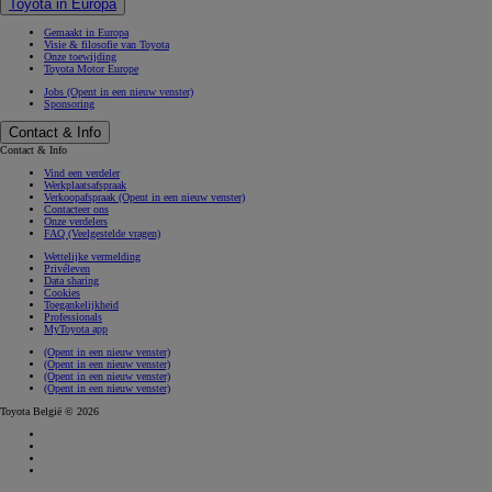
Toyota in Europa
Gemaakt in Europa
Visie & filosofie van Toyota
Onze toewijding
Toyota Motor Europe
Jobs
(Opent in een nieuw venster)
Sponsoring
Contact & Info
Contact & Info
Vind een verdeler
Werkplaatsafspraak
Verkoopafspraak
(Opent in een nieuw venster)
Contacteer ons
Onze verdelers
FAQ (Veelgestelde vragen)
Wettelijke vermelding
Privéleven
Data sharing
Cookies
Toegankelijkheid
Professionals
MyToyota app
(Opent in een nieuw venster)
(Opent in een nieuw venster)
(Opent in een nieuw venster)
(Opent in een nieuw venster)
Toyota België © 2026