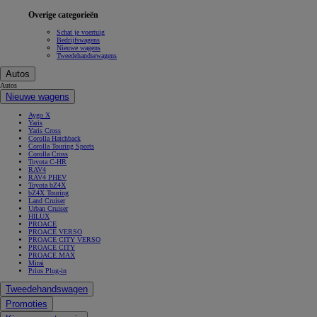
Overige categorieën
Schat je voertuig
Bedrijfswagens
Nieuwe wagens
Tweedehandsewagens
Autos
Autos
Nieuwe wagens
Aygo X
Yaris
Yaris Cross
Corolla Hatchback
Corolla Touring Sports
Corolla Cross
Toyota C-HR
RAV4
RAV4 PHEV
Toyota bZ4X
bZ4X Touring
Land Cruiser
Urban Cruiser
HILUX
PROACE
PROACE VERSO
PROACE CITY VERSO
PROACE CITY
PROACE MAX
Mirai
Prius Plug-in
Tweedehandswagen
Promoties