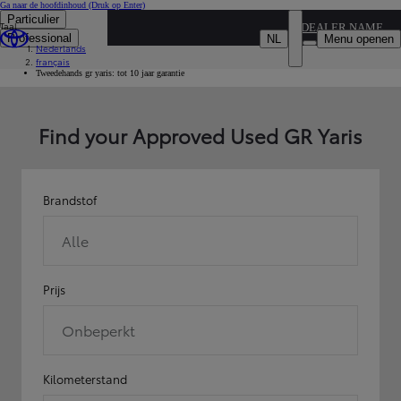
Ga naar de hoofdinhoud
(Druk op Enter)
Particulier
Taal
...
DEALER NAME
Professional
NL
Menu openen
Nederlands
Occasies
français
Tweedehandswagens modelen van toyota zoeken
Tweedehands gr yaris: tot 10 jaar garantie
Find your Approved Used GR Yaris
Brandstof
Alle
Prijs
Onbeperkt
Kilometerstand