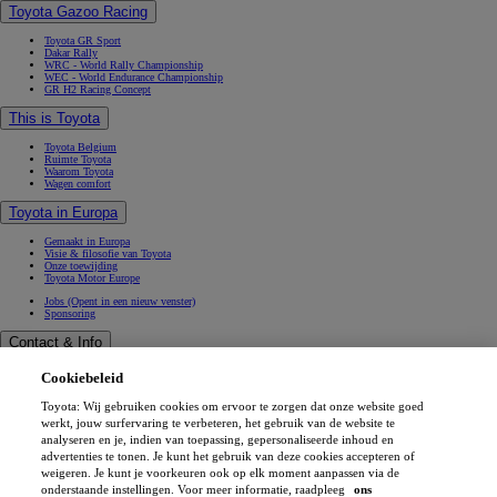
Toyota Gazoo Racing
Toyota GR Sport
Dakar Rally
WRC - World Rally Championship
WEC - World Endurance Championship
GR H2 Racing Concept
This is Toyota
Toyota Belgium
Ruimte Toyota
Waarom Toyota
Wagen comfort
Toyota in Europa
Gemaakt in Europa
Visie & filosofie van Toyota
Onze toewijding
Toyota Motor Europe
Jobs
(Opent in een nieuw venster)
Sponsoring
Contact & Info
Contact & Info
Cookiebeleid
Vind een verdeler
Werkplaatsafspraak
Toyota: Wij gebruiken cookies om ervoor te zorgen dat onze website goed
Verkoopafspraak
(Opent in een nieuw venster)
Contacteer ons
werkt, jouw surfervaring te verbeteren, het gebruik van de website te
Onze verdelers
analyseren en je, indien van toepassing, gepersonaliseerde inhoud en
FAQ (Veelgestelde vragen)
advertenties te tonen. Je kunt het gebruik van deze cookies accepteren of
Wettelijke vermelding
weigeren. Je kunt je voorkeuren ook op elk moment aanpassen via de
Privéleven
onderstaande instellingen. Voor meer informatie, raadpleeg
ons
Data sharing