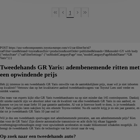
1
First Page
Previous page
Next page
Last Page
POST https://usc-webcomponents.toyota-europe.com/v1/car-filter/be/nl?
carFilter=used&brand=toyota&uscEnv=production&sortOrder=published&brands=38&model=GY with body
{"reduxState":{"carFilterSettings":{"onModelCategoryPage":true,"modelCategoryPageModelName":"GR
Yaris"}}}
Tweedehands GR Yaris: adembenemende ritten met
een opwindende prijs
Heb jij interesse in een tweedehands GR Yaris omwille van de aantrekkelijkere prijs, maar wil je niet inboeten
op kwaliteit? Vertrouw dan op het kwalitatieve aanbod tweedehandswagens van Toyota! Lees snel verder en
ontdek waarom.
Ons team van experts kijkt elke GR Yaris tweedehandsauto na op niet minder dan 145 controlepunten. Dankzij
dit unieke nazicht zijn we absoluut zeker van de kwaliteit van elke tweedehands GR Yaris in ons aanbod, en
kunnen we jou tot maar liefst 10 jaar garantie aanbieden. Al wat je hiervoor hoeft te doen, is je tweedehands
GR Yaris jaarlijks laten nakijken bij een erkende Toyota-verdeler. Na elk nazicht krijg je zo een jaar garantie, en
dat tot je tweedehands GR Yaris 10 jaar oud is!
Wil je dus een tweedehands sportwagen met adembenemende prestaties, aan een adembenemende prijs? Kies
dan voor de GR Yaris! Zijn directe automatische transmissie en acht dicht bij elkaar liggende
overbrengingsverhoudingen zorgt voor opwindende acceleraties en maakt bliksemsnel schakelen mogelijk. Zo
brengt de tweedehands GR Yaris de technologie van het circuit naar de weg.
Op zoek naar een tweedehands auto?