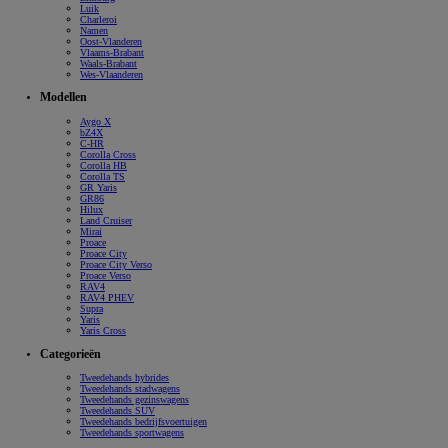
Luik
Charleroi
Namen
Oost-Vlanderen
Vlaams-Brabant
Waals-Brabant
Wes-Vlaanderen
Modellen
Aygo X
bZ4X
C-HR
Corolla Cross
Corolla HB
Corolla TS
GR Yaris
GR86
Hilux
Land Cruiser
Mirai
Proace
Proace City
Proace City Verso
Proace Verso
RAV4
RAV4 PHEV
Supra
Yaris
Yaris Cross
Categorieën
Tweedehands hybrides
Tweedehands stadwagens
Tweedehands gezinswagens
Tweedehands SUV
Tweedehands bedrijfsvoertuigen
Tweedehands sportwagens