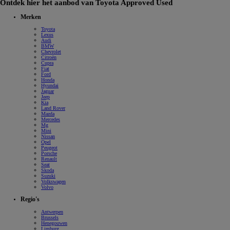
Ontdek hier het aanbod van Toyota Approved Used
Merken
Toyota
Lexus
Audi
BMW
Chevrolet
Citroën
Cupra
Fiat
Ford
Honda
Hyundai
Jaguar
Jeep
Kia
Land Rover
Mazda
Mercedes
Mg
Mini
Nissan
Opel
Peugeot
Porsche
Renault
Seat
Skoda
Suzuki
Volkswagen
Volvo
Regio's
Antwerpen
Brussels
Henegouwen
Limburg