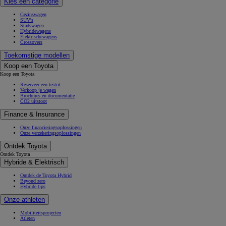
Kies een categorie
Gezinswagen
SUV's
Stadswagen
Hybridewagens
Elektrischewagens
Crossovers
Toekomstige modellen
Koop een Toyota
Koop een Toyota
Reserveer een testrit
Verkoop je wagen
Brochures en documentatie
CO2 uitstoot
Finance & Insurance
Onze financieringsoplossingen
Onze verzekeringsoplossingen
Ontdek Toyota
Ontdek Toyota
Hybride & Elektrisch
Ontdek de Toyota Hybrid
Beyond zero
Hybride tips
Onze athleten
Mobiliteitsprojecten
Atleten