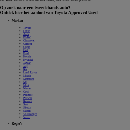
niet! Kom hem testen of reserveer hem meteen, voor iemand anders je voor is!
Op zoek naar een tweedehands auto?
Ontdek hier het aanbod van Toyota Approved Used
Merken
Toyota
Lexus
Audi
BMW
Chevrolet
Citroën
Cupra
Fiat
Ford
Honda
Hyundai
Jaguar
Jeep
Kia
Land Rover
Mazda
Mercedes
Mg
Mini
Nissan
Opel
Peugeot
Porsche
Renault
Seat
Skoda
Suzuki
Volkswagen
Volvo
Regio's