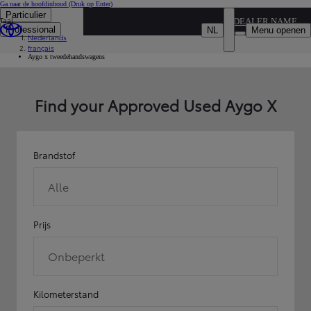
Ga naar de hoofdinhoud
(Druk op Enter)
Particulier
Taal
...
DEALER NAME
Professional
NL
Menu openen
Nederlands
Occasies
français
Tweedehandswagens modelen van toyota zoeken
Aygo x tweedehandswagens
Find your Approved Used Aygo X
Brandstof
Alle
Prijs
Onbeperkt
Kilometerstand