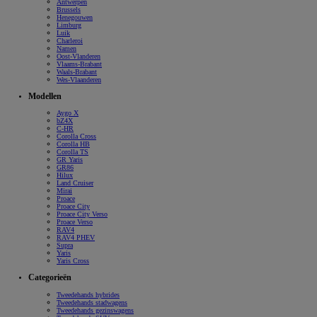
Antwerpen
Brussels
Henegouwen
Limburg
Luik
Charleroi
Namen
Oost-Vlanderen
Vlaams-Brabant
Waals-Brabant
Wes-Vlaanderen
Modellen
Aygo X
bZ4X
C-HR
Corolla Cross
Corolla HB
Corolla TS
GR Yaris
GR86
Hilux
Land Cruiser
Mirai
Proace
Proace City
Proace City Verso
Proace Verso
RAV4
RAV4 PHEV
Supra
Yaris
Yaris Cross
Categorieën
Tweedehands hybrides
Tweedehands stadwagens
Tweedehands gezinswagens