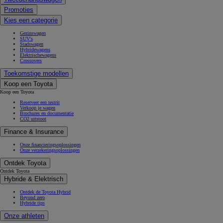
Promoties
Kies een categorie
Gezinswagen
SUV's
Stadswagen
Hybridewagens
Elektrischewagens
Crossovers
Toekomstige modellen
Koop een Toyota
Koop een Toyota
Reserveer een testrit
Verkoop je wagen
Brochures en documentatie
CO2 uitstoot
Finance & Insurance
Onze financieringsoplossingen
Onze verzekeringsoplossingen
Ontdek Toyota
Ontdek Toyota
Hybride & Elektrisch
Ontdek de Toyota Hybrid
Beyond zero
Hybride tips
Onze athleten