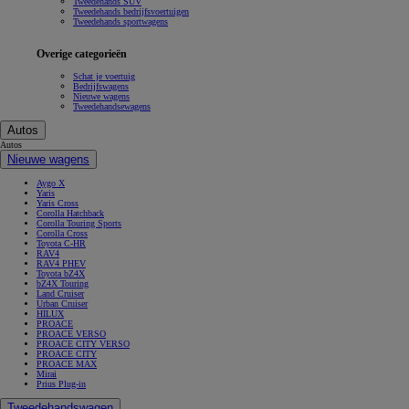
Tweedehands SUV
Tweedehands bedrijfsvoertuigen
Tweedehands sportwagens
Overige categorieën
Schat je voertuig
Bedrijfswagens
Nieuwe wagens
Tweedehandsewagens
Autos
Autos
Nieuwe wagens
Aygo X
Yaris
Yaris Cross
Corolla Hatchback
Corolla Touring Sports
Corolla Cross
Toyota C-HR
RAV4
RAV4 PHEV
Toyota bZ4X
bZ4X Touring
Land Cruiser
Urban Cruiser
HILUX
PROACE
PROACE VERSO
PROACE CITY VERSO
PROACE CITY
PROACE MAX
Mirai
Prius Plug-in
Tweedehandswagen