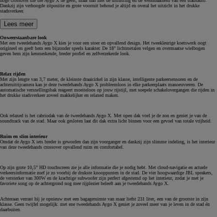
hoge crossover die die Aygo X he geeft, maar dan met de uitrusting en de wendbaarheid van een stadsauto.
Dankzij zijn verhoogde zitpositie en grote voorruit behoud je altijd en overal het uitzicht in het drukke
stadsverkeer.
Lees meer
Onweerstaanbare look
Met een tweedehands Aygo X kies je voor een stoer en opvallend design. Het tweekleurige koetswerk oogt
origineel en geeft hem een bijzonder speels karakter. De 18" lichtmetalen velgen en overmaatse wielbogen
geven hem zijn kenmerkende, breder profiel en zelfverzekerde look.
Relax rijden
Met zijn lengte van 3,7 meter, de kleinste draaicirkel in zijn klasse, intelligente parkeersensoren en de
achteruitrijcamera kan je deze tweedehands Aygo X probleemloos in elke parkeerplaats manoeuvreren. De
automatische versnellingsbak reageert moeiteloos op jouw rijstijl, met soepele schakelovergangen die rijden in
het drukke stadsverkeer zoveel makkelijker en relaxed maken.
Ook relaxed is het cabriodak van de tweedehands Aygo X. Met open dak voel je de zon en geniet je van de
soundtrack van de stad. Maar ook gesloten laat dit dak extra licht binnen voor een gevoel van totale vrijheid.
Ruim en slim interieur
Omdat de Aygo X iets breder is geworden dan zijn voorganger en dankzij zijn slimme indeling, is het interieur
van deze tweedehands crossover opvallend ruim en comfortabel.
Op zijn grote 10,5" HD touchscreen zie je alle informatie die je nodig hebt. Met cloud-navigatie en actuele
verkeersinformatie zoef je zo voorbij de drukste knooppunten in de stad. De vier hoogwaardige JBL speakers,
de versterker van 300W en de krachtige subwoofer zijn perfect afgestemd op het interieur, zodat je met je
favoriete song op de achtergrond nog mee rijplezier beleeft aan je tweedehands Aygo X.
Achteraan verrast hij je opnieuw met een bagageruimte van maar liefst 231 liter, een van de grootste in zijn
klasse. Geen twijfel mogelijk: met ene tweedehands Aygo X geniet je zoveel meer van je leven in de stad én
daarbuiten.