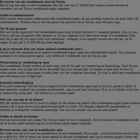
De troeven van een tweedehands auto bij Toyota
Ben je nog niet zeker of een tweedehands auto iets voor jou is? Ontdek hier waarom zoveel mensen de
voordelen van een Toyota tweedehandswagen waarderen.
Unieke kwaliteitscontrole
Onze ervaren medewerkers onderwerpen elke tweedehandswagen aan een grondige inspectie van maar liefst 145
controlepunten. Hierdoor kun je met een gerust hart genieten van je Toyota, nog vele jaren lang.
Tot 10 jaar garantie
Met een Toyota Approved Used tweedehandswagen krijg je altijd minstens 12 maanden garantie. Kies je voor
Toyota, dan kan de garantie zelfs oplopen tot 10 jaar, ongeacht of je hem nieuw koopt of tweedehands! Elke
keer dat je auto bij ons langs komt voor onderhoud, verlengen we de garantie immers met een jaar, tot de
wagen 10 jaar oud is of 200.000 km heeft afgelegd.
Laat je verrassen door ons ruime aanbod tweedehands auto’s
Toyota biedt een ongekend groot aanbod tweedehandswagens tegen zeer aantrekkelijke prijzen. Van compacte
stadsauto's tot ruime gezinswagens - wij hebben de tweedehands auto die bij jou past.
Financiering en verzekering op maat
Een tweedehands Toyota verdient de beste zorg, ook als het gaat om verzekering en financiering. Onze Toyota-
experts staan voor je klaar met advies dat perfect bij jouw situatie past. Ze kennen je auto door en door en
weten precies welke oplossingen je nodig hebt voor een zorgeloze rijervaring. Zo vind je altijd een tweedehands
auto die binnen jouw budget past.
Inclusief pechverhelping
Even pech onderweg? Met een Toyota Approved Used tweedehandswagen hoef je nooit in paniek te raken! Je
bent namelijk verzekerd van complete pechbijstand, waar je ook bent in Europa. Of je nu je sleutels kwijt bent
of andere hulp nodig hebt - één belletje en we komen eraan!"
Win-win voor jou én de planeet
Met één slimme keuze doe je zowel je budget als het milieu een plezier! Een tweedehandswagen kopen betekent
immers dat er geen nieuwe auto geproduceerd hoeft te worden. Dit bespaart waardevolle grondstoffen en
verkleint je ecologische voetafdruk aanzienlijk. Een win-win situatie voor jou én onze planeet.
Sneller je sleutels in handen
Snel een betrouwbare auto nodig? Bij Toyota maken we het je makkelijk. Kies je favoriete tweedehands model
uit en na een snelle inschrijving kun je al binnen enkele dagen wegrijden.
De beste service, ook voor je tweedehands auto
Het maakt niet uit of je voor een gloednieuwe of een tweedehands Toyota gaat - onze kwalitatieve service krijg
je er altijd bij. Heb je tussen ons ruime aanbod al die ene tweedehands auto van je dromen gespot? Aarzel dan