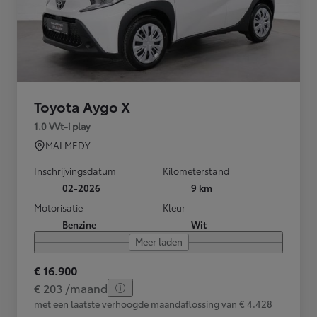
Toyota Aygo X
1.0 VVt-i play
MALMEDY
Inschrijvingsdatum
Kilometerstand
02-2026
9 km
Motorisatie
Kleur
Benzine
Wit
Meer laden
€ 16.900
€ 203 /maand
met een laatste verhoogde maandaflossing van € 4.428