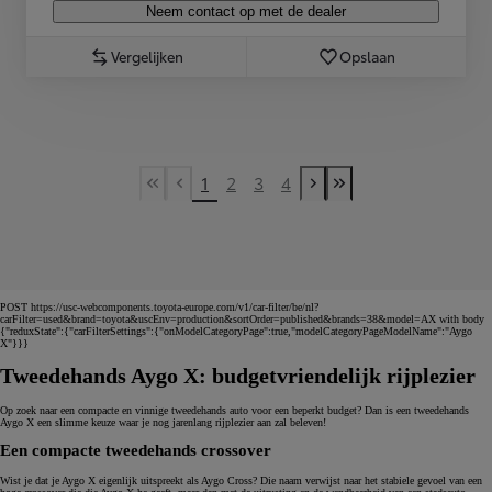
Neem contact op met de dealer
Vergelijken
Opslaan
1
2
3
4
First Page
Previous page
Next page
Last Page
POST https://usc-webcomponents.toyota-europe.com/v1/car-filter/be/nl?
carFilter=used&brand=toyota&uscEnv=production&sortOrder=published&brands=38&model=AX with body
{"reduxState":{"carFilterSettings":{"onModelCategoryPage":true,"modelCategoryPageModelName":"Aygo
X"}}}
Tweedehands Aygo X: budgetvriendelijk rijplezier
Op zoek naar een compacte en vinnige tweedehands auto voor een beperkt budget? Dan is een tweedehands
Aygo X een slimme keuze waar je nog jarenlang rijplezier aan zal beleven!
Een compacte tweedehands crossover
Wist je dat je Aygo X eigenlijk uitspreekt als Aygo Cross? Die naam verwijst naar het stabiele gevoel van een