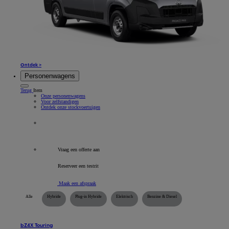
Ontdek >
Personenwagens
Terug
Item
Onze personenwagens
Voor zelfstandigen
Ontdek onze stockvoertuigen
Alle bedrijfsvoertuigen
Vraag een offerte aan
Reserveer een testrit
Maak een afspraak
Alle
Hybride
Plug-in Hybride
Elektrisch
Benzine & Diesel
bZ4X Touring