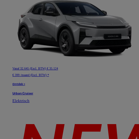
Vanaf
32.645 (Excl. BTW)
€ 35.124
€ 399 /maand (Excl. BTW) *
Ontdek >
Urban Cruiser
Elektrisch