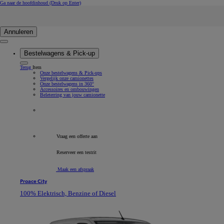
Ga naar de hoofdinhoud
(Druk op Enter)
Zoeken
Click to search
Zoektekst invoeren
Annuleren
Bestelwagens & Pick-up
Terug
Item
Onze bestelwagens & Pick-ups
Vergelijk onze camionettes
Onze bestelwagens in 360°
Accessoires en ombouwingen
Beleterring van jouw camionette
Alle bedrijfsvoertuigen
Vraag een offerte aan
Reserveer een testrit
Maak een afspraak
Proace City
100% Elektrisch, Benzine of Diesel