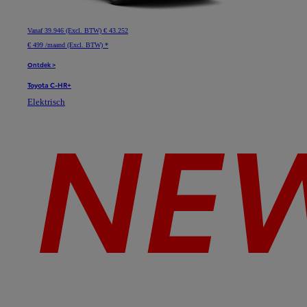
Vanaf
39.946 (Excl. BTW)
€ 43.252
€ 499 /maand (Excl. BTW) *
Ontdek >
Toyota C-HR+
Elektrisch