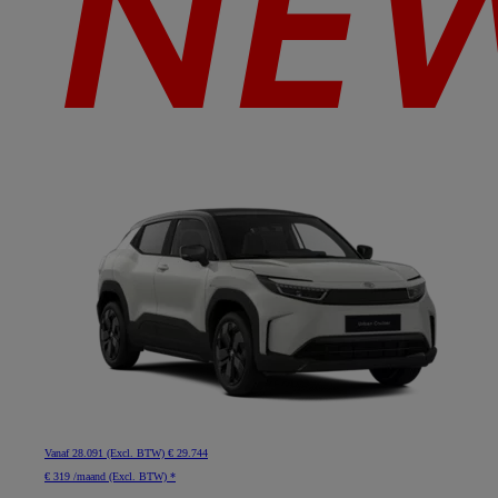
Vanaf
28.091 (Excl. BTW)
€ 29.744
€ 319 /maand (Excl. BTW) *