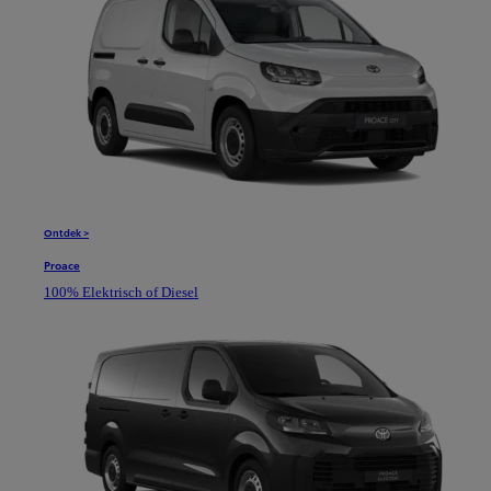
Ontdek >
Proace
100% Elektrisch of Diesel