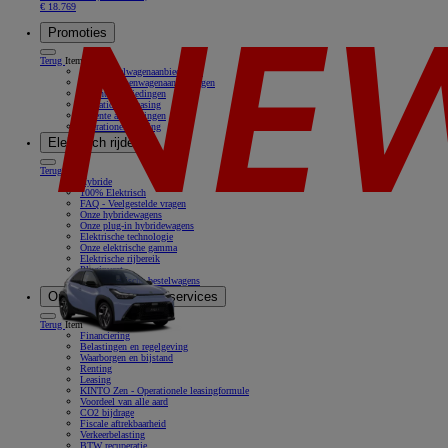
€ 18.769
Promoties
Terug
Item
Onze bestelwagenaanbiedingen
Onze personenwagenaanbiedingen
Recente aanbiedingen
Operationele leasing
Recente aanbiedingen
Operationele leasing
Elektrisch rijden
Terug
Item
Hybride
100% Elektrisch
FAQ - Veelgestelde vragen
Onze hybridewagens
Onze plug-in hybridewagens
Elektrische technologie
Onze elektrische gamma
Elektrische rijbereik
Pluginvest
Onze elektrische bestelwagens
Onze oplossingen & services
Terug
Item
Financiering
Belastingen en regelgeving
Waarborgen en bijstand
Renting
Leasing
KINTO Zen - Operationele leasingformule
Voordeel van alle aard
CO2 bijdrage
Fiscale aftrekbaarheid
Verkeerbelasting
BTW recuperatie