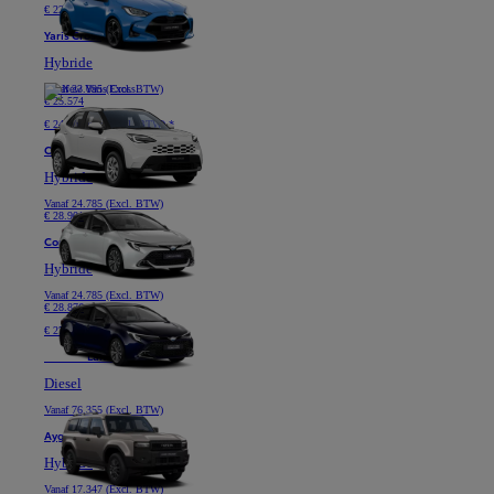
€ 229 /maand (Excl. BTW) *
Yaris Cross
Hybride
Vanaf
23.095 (Excl. BTW)
€ 25.574
€ 249 /maand (Excl. BTW) *
Corolla Hatchback
Hybride
Vanaf
24.785 (Excl. BTW)
€ 28.901
Corolla Touring Sports
Hybride
Vanaf
24.785 (Excl. BTW)
€ 28.876
€ 279 /maand (Excl. BTW) *
Nieuwe
Land Cruiser
Diesel
Vanaf
76.355 (Excl. BTW)
Aygo X
Hybride
Vanaf
17.347 (Excl. BTW)