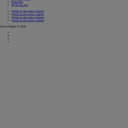
Particulier
MyToyota app
(Opent in een nieuw venster)
(Opent in een nieuw venster)
(Opent in een nieuw venster)
(Opent in een nieuw venster)
Toyota België © 2026