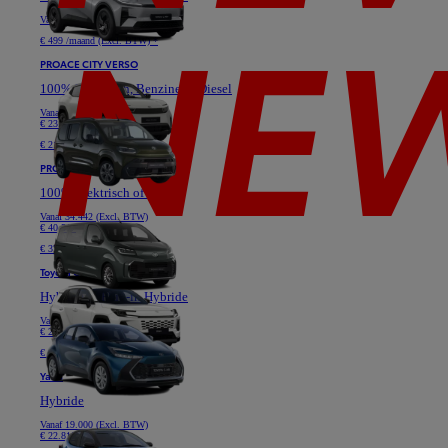
Vanaf
40.628 (Excl. BTW)
€ 499 /maand (Excl. BTW) *
PROACE CITY VERSO
100% Elektrisch, Benzine of Diesel
Vanaf
19.364 (Excl. BTW)
€ 23.331
€ 219 /maand (Excl. BTW) *
PROACE VERSO
100% Elektrisch of Diesel
Vanaf
34.442 (Excl. BTW)
€ 40.517
€ 379 /maand (Excl. BTW) *
Toyota C-HR
Hybride of Plug-in Hybride
Vanaf
24.777 (Excl. BTW)
€ 29.736
€ 349 /maand (Excl. BTW) *
Yaris
Hybride
Vanaf
19.000 (Excl. BTW)
€ 22.810