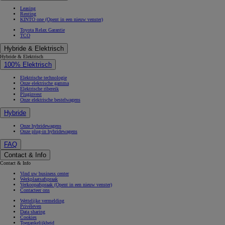
Leasing
Renting
KINTO one
(Opent in een nieuw venster)
Toyota Relax Garantie
TCO
Hybride & Elektrisch
Hybride & Elektrisch
100% Elektrisch
Elektrische technologie
Onze elektrische gamma
Elektrische ribereik
Pluginvest
Onze elektrische bestelwagens
Hybride
Onze hybridewagens
Onze plug-in hybridewagens
FAQ
Contact & Info
Contact & Info
Vind uw business center
Werkplaatsafspraak
Verkoopafspraak
(Opent in een nieuw venster)
Contacteer ons
Wettelijke vermelding
Privéleven
Data sharing
Cookies
Toegankelijkheid