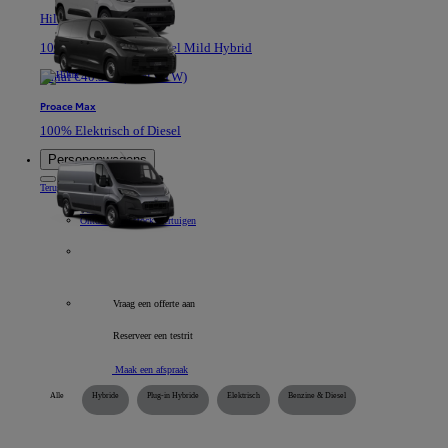
Hilux
100% Elektrisch of Diesel Mild Hybrid
Vanaf €40.361 (Excl BTW)
Proace Max
100% Elektrisch of Diesel
Personenwagens
Terug
Item
Onze personenwagens
Voor zelfstandigen
Ontdek onze stockvoertuigen
Alle bedrijfsvoertuigen
Vraag een offerte aan
Reserveer een testrit
Maak een afspraak
Alle
Hybride
Plug-in Hybride
Elektrisch
Benzine & Diesel