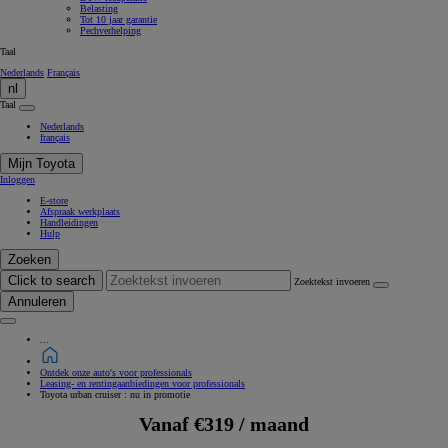
Belasting
Tot 10 jaar garantie
Pechverhelping
Taal
Nederlands
Français
nl
Taal
Nederlands
français
Mijn Toyota
Inloggen
E-store
Afspraak werkplaats
Handleidingen
Hulp
Zoeken
Click to search
Zoektekst invoeren
Annuleren
...
Ontdek onze auto's voor professionals
Leasing- en rentingaanbiedingen voor professionals
Toyota urban cruiser : nu in promotie
Vanaf €319 / maand