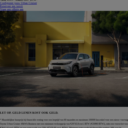
Configureer jouw Urban Cruiser
Reserveer een testrit
Vraag een offerte aan
LET OP, GELD LENEN KOST OOK GELD.
* Maandelijkse huurprijs bij financiële renting voor een looptijd van 60 maanden en maximum 100000 km enkel voor een nieuw voertuig
Toyota Urban Cruiser 49kWh Business met een minimum verkoopprijs van €29743.8 excl. BTW (€35990 BTWi), mits een voorschot van
€7641.44 excl. BTW en een restwaarde van 25% (€7435.95 excl. BTW). Minimum restwaarde bij financiële renting: 16% van de