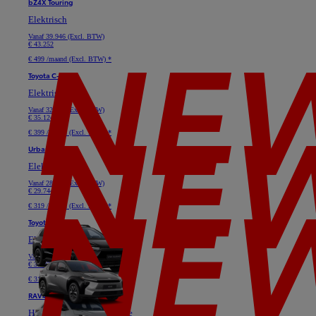
bZ4X Touring
Elektrisch
Vanaf
39.946 (Excl. BTW)
€ 43.252
€ 499 /maand (Excl. BTW) *
Toyota C-HR+
Elektrisch
Vanaf
32.645 (Excl. BTW)
€ 35.124
€ 399 /maand (Excl. BTW) *
Urban Cruiser
Elektrisch
Vanaf
28.091 (Excl. BTW)
€ 29.744
€ 319 /maand (Excl. BTW) *
Toyota bZ4X
Elektrisch
Vanaf
33.719 (Excl. BTW)
€ 37.025
€ 319 /maand (Excl. BTW) *
RAV4
Hybride of Plug-in Hybride