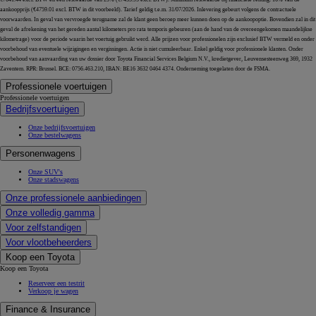
aankoopprijs (€4759.01 excl. BTW in dit voorbeeld). Tarief geldig t.e.m. 31/07/2026. Inlevering gebeurt volgens de contractuele
voorwaarden. In geval van vervroegde terugname zal de klant geen beroep meer kunnen doen op de aankoopoptie. Bovendien zal in dit
geval de afrekening van het gereden aantal kilometers pro rata temporis gebeuren (aan de hand van de overeengekomen maandelijkse
kilometrage) voor de periode waarin het voertuig gebruikt werd. Alle prijzen voor professionelen zijn exclusief BTW vermeld en onder
voorbehoud van eventuele wijzigingen en vergissingen. Actie is niet cumuleerbaar. Enkel geldig voor professionele klanten. Onder
voorbehoud van aanvaarding van uw dossier door Toyota Financial Services Belgium N.V., kredietgever, Leuvensesteenweg 369, 1932
Zaventem. RPR: Brussel. BCE: 0756.463.210, IBAN: BE16 3632 0464 4374. Onderneming toegelaten door de FSMA.
Professionele voertuigen
Professionele voertuigen
Bedrijfsvoertuigen
Onze bedrijfsvoertuigen
Onze bestelwagens
Personenwagens
Onze SUV's
Onze stadswagens
Onze professionele aanbiedingen
Onze volledig gamma
Voor zelfstandigen
Voor vlootbeheerders
Koop een Toyota
Koop een Toyota
Reserveer een testrit
Verkoop je wagen
Finance & Insurance