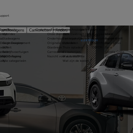
upport
s van Toyota
tegorie
Onderhoud en controles
Elektrische technologie
Leefmilieu
Per model
Familiewagens
Camionetten
Anders
ereld
Hybrides
Onze diensten
100% Elektrisch rijden
Duurzaamheid
bZ4X
Toyota C-HR+
pa
Stadwagens
Onderhoud en reparatie
Elektrisch rijbereik
Koolstofneutraliteit
Toyota C-HR
ELEKTRISCH
 Design Development
Gezinswagens
Originele onderdelen
Opladen
Elektrificatie
Yaris Cross
kwaliteit
SUV
Glasbreuk
Thuis opladen
OBFCM
Yaris
evallen
Bedrijfsvoertuigen
Carrosserie
EV-baterijen
Corolla Cross
ndow
 GAZOO Racing
Sportwagens
Nazicht voor autocontrole
Wat is WLTP?
Corolla Tourings Sp
ally
Alle categorieën
Wat zijn de kosten?
Proace
Proace City
Alle modellen
alen