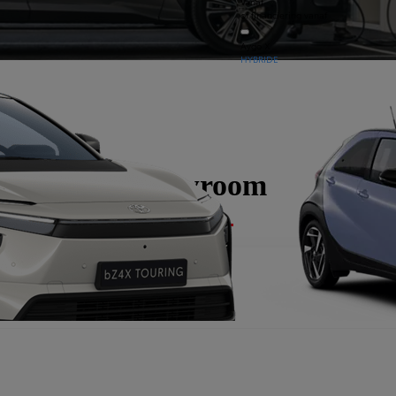
Vanaf
rij, Tweedehandswagens
of financiering vanaf
Aygo X
HYBRIDE
Showroom
Vanaf