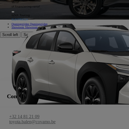
Vanaf
Goedgekeurde verkoop, Goedgekeurde dienst na verkoop, Erkend carrosseriebedrijf, Zakencentrum, Spuite
of financiering vanaf
bZ4X Touring
ELEKTRISCH
Openingstijden
Openingstijden
Showroom
Showroom
Scroll left
Scroll right
Contact gegevens
+32 14 81 21 09
toyota.balen@covamo.be