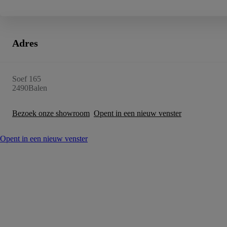
Vanaf
of financiering vanaf
Toyota C-HR
HYBRIDE
Adres
Soef 165
2490
Balen
Bezoek onze showroom
Opent in een nieuw venster
Opent in een nieuw venster