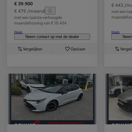
€ 39.900
€ 443 /m
Corolla Touring Sports
€ 479 /maand
met een la
HYBRIDE
maandaflos
met een laatste verhoogde
maandaflossing van € 10.454
Details
Details
Neem contact op met de dealer
Neem 
Vergelijken
Opslaan
Vergel
Vanaf
of financiering vanaf