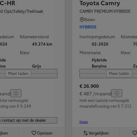
 C-HR
Toyota Camry
of financiering vanaf
ull Opt/Safety/Trekhaak
CAMRY PREMIUM HYBRIDE
Hilux
ELEKTRISCH
Balen
HYBRIDE
ngsdatum
Kilometerstand
Inschrijvingsdatum
Kilomet
2024
49.274 km
02-2020
7
Kleur
Motorisatie
Kleur
ide
Hybride
ine
Grijs
Benzine
Z
Meer laden
Meer laden
€ 26.900
aand
€ 487 /maand
atste verhoogde
met een laatste verhoogde
sing van € 9.249
maandaflossing van € 7.212
contact op met de dealer
Details
ijken
Opslaan
Vergelijken