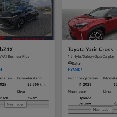
 bZ4X
Toyota Yaris Cross
V/AT Business Plus
1.5 Hybr/Safety/Gps/Carplay
Balen
CH
HYBRIDE
ngsdatum
Kilometerstand
Inschrijvingsdatum
Kilomet
2025
22.366 km
11-2023
6
Kleur
Motorisatie
Kleur
trisch
Zwart
Hybride
Benzine
R
Meer laden
Meer laden
Vanaf
of financiering vanaf