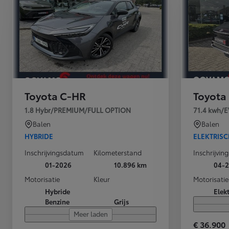
Toyota C-HR
Toyota
1.8 Hybr/PREMIUM/FULL OPTION
71.4 kwh/E
Balen
Balen
HYBRIDE
ELEKTRIS
Inschrijvingsdatum
Kilometerstand
Inschrijvi
01-2026
10.896 km
04-
Motorisatie
Kleur
Motorisatie
Hybride
Elek
Benzine
Grijs
Meer laden
€ 36.900