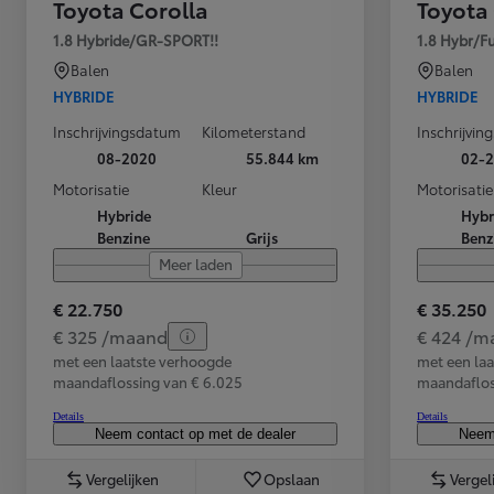
Toyota Corolla
Toyota
1.8 Hybride/GR-SPORT!!
1.8 Hybr/F
LAND CRUISER 250
Balen
Balen
HYBRIDE
HYBRIDE
Inschrijvingsdatum
Kilometerstand
Inschrijvi
08-2020
55.844 km
02-
Motorisatie
Kleur
Motorisatie
Hybride
Hybr
Benzine
Grijs
Benz
Meer laden
€ 22.750
€ 35.250
€ 325 /maand
€ 424 /m
met een laatste verhoogde
met een la
maandaflossing van € 6.025
maandaflos
Details
Details
Neem contact op met de dealer
Neem 
Vergelijken
Opslaan
Vergel