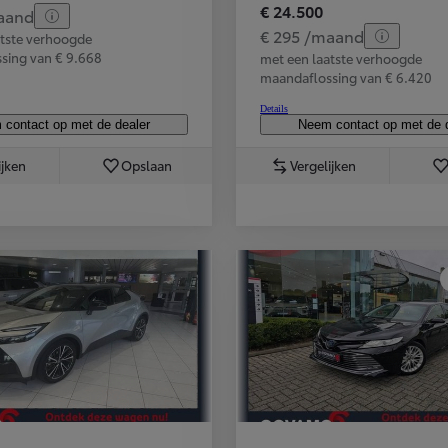
€ 24.500
aand
Corolla Cross
€ 295 /maand
atste verhoogde
HYBRIDE
sing van € 9.668
met een laatste verhoogde
maandaflossing van € 6.420
Details
contact op met de dealer
Neem contact op met de 
ijken
Opslaan
Vergelijken
Vanaf