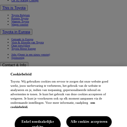
GR H2 Racing Concept
This is Toyota
Toyota Belgium
Ruimte Toyota
Waarom Toyota
Wagen comfort
Toyota in Europa
Gemaakt in Europa
Visie & filosofie van Toyota
Onze toewijding
Toyota Motor Europe
Jobs
(Opent in een nieuw venster)
Sponsoring
Contact & Info
Contact & Info
Cookiebeleid
Vind een verdeler
Werkplaatsafspraak
Toyota: Wij gebruiken cookies om ervoor te zorgen dat onze website goed
Verkoopafspraak
(Opent in een nieuw venster)
Contacteer ons
werkt, jouw surfervaring te verbeteren, het gebruik van de website te
Onze verdelers
analyseren en je, indien van toepassing, gepersonaliseerde inhoud en
FAQ (Veelgestelde vragen)
advertenties te tonen. Je kunt het gebruik van deze cookies accepteren of
Wettelijke vermelding
weigeren. Je kunt je voorkeuren ook op elk moment aanpassen via de
Privéleven
onderstaande instellingen. Voor meer informatie, raadpleeg
ons
Data sharing
Cookies
cookiebeleid.
Toegankelijkheid
Professionals
MyToyota app
Enkel noodzakelijke
Alle cookies accepteren
(Opent in een nieuw venster)
(Opent in een nieuw venster)
cookies