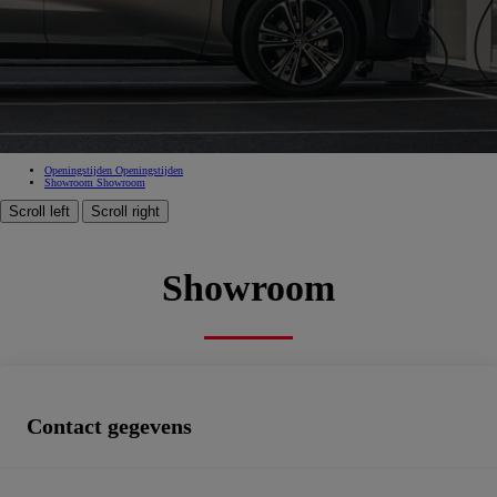
Pelt
11121145-62e7-4e6e-9f0b-debb0a94ef25
Goedgekeurde verkoop, Goedgekeurde dienst na verkoop, Erkend carrosseriebedrijf, Zakencentrum,
Spuiterij, Tweedehandswagens
Boek een afspraak
Openingstijden
Openingstijden
Showroom
Showroom
Scroll left
Scroll right
Showroom
Contact gegevens