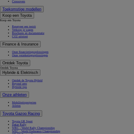
Crossovers
Toekomstige modellen
Koop een Toyota
Koop een Toyota
Reserveer een testrit
Verkoop je wagen
Brochures en documentatie
CO2 uitstoot
Finance & Insurance
Onze financieringsoplossingen
Onze verzekeringsoplossingen
Ontdek Toyota
Ontdek Toyota
Hybride & Elektrisch
Ontdek de Toyota Hybrid
Beyond zero
Hybride tips
Onze athleten
Mobiliteitsprojecten
Atleten
Toyota Gazoo Racing
Toyota GR Sport
Dakar Rally
WRC - World Rally Championship
WEC - World Endurance Championship