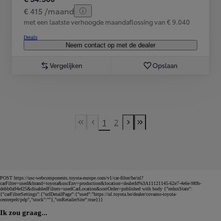
€ 415 /maand
met een laatste verhoogde maandaflossing van € 9.040
Details
Neem contact op met de dealer
Vergelijken
Opslaan
1
2
First Page
Previous page
Next page
Last Page
POST https://usc-webcomponents.toyota-europe.com/v1/car-filter/be/nl?
carFilter=used&brand=toyota&uscEnv=production&location=dealerId%3A11121145-62e7-4e6e-9f0b-
debb0a94ef25&disabledFilters=usedCarLocation&sortOrder=published with body {"reduxState":
{"carFilterSettings":{"urlDetailPage":{"used":"https://nl.toyota.be/dealer/covamo-toyota-
centerpelt/pdp","stock":""},"onRetailerSite":true}}}
Ik zou graag...