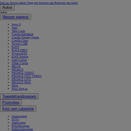
Stel uw Toyota samen
Vraag een brochure aan
Reserveer een testrit
Autos
Autos
Nieuwe wagens
Aygo X
Yaris
Yaris Cross
Corolla Hatchback
Corolla Touring Sports
Corolla Cross
Toyota C-HR
RAV4
RAV4 PHEV
Toyota bZ4X
bZ4X Touring
Land Cruiser
Urban Cruiser
HILUX
PROACE
PROACE VERSO
PROACE CITY VERSO
PROACE CITY
PROACE MAX
Mirai
Prius Plug-in
Tweedehandswagen
Promoties
Kies een categorie
Gezinswagen
SUV's
Stadswagen
Hybridewagens
Elektrischewagens