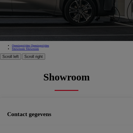
Garage Lievens Ichtegem
b57a76aa-a47a-4eb4-b171-ba9df5976252
Goedgekeurde dienst na verkoop, Tweedehandswagens
Boek een afspraak
Openingstijden
Openingstijden
Showroom
Showroom
Scroll left
Scroll right
Showroom
Contact gegevens