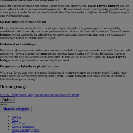
Naast het uitgebreide aanbod aan nieuwe Toyota-modellen, bieden we bij
Toyota Lievens Ichtegem
ook een
ruime selectie kwalitatieve tweedehandswagens aan. Elk tweedehands model wordt grondig gecontroleerd op
diverse punten voordat het te koop wordt aangeboden. Daardoor geniet u altijd een waterdichte garantie op al
onze tweedehandswagens.
Op maat uitgewerkte financieringen
Of u nu droomt van een modieuze SUV of sportwagen, een praktische gezinswagen, of een voordelig
tweedehands bedrijfsvoertuig voor al uw professionele activiteiten, de financiële experts van
Toyota Lievens
Ichtegem
stellen vakkundig én vrijblijvend een gepersonaliseerd financieringsplan voor u op waarmee uw
droomwagen binnen uw bereik komt te liggen.
Onderhoud en herstellingen
Naast onze ruime showroom bieden we u ook een uitzonderlijk uitgeruste, state-of-the-art werkplaats aan. Alle
technici van
Toyota Lievens Ichtegem
hebben meerdere jaren ervaring met Toyota. Bovendien werken ze
uitsluitend met originele onderdelen en accessoires. U kunt dus op beide oren slapen: bij
Toyota Lievens
Ichtegem
is de lange levensduur van uw Toyota verzekerd.
Uw specialist in hybrides en plug-in hybrides
Wist u dat Toyota lang voor alle andere fabrikanten al hybridevoertuigen op de markt bracht? Dankzij deze
unieke kennis en decennialange ervaring heeft
Toyota Lievens Ichtegem
zich ontwikkeld tot de expert in
hybridetechnologie in uw regio.
Ik zou graag...
Stel uw Toyota samen
Vraag een brochure aan
Reserveer een testrit
Autos
Autos
Nieuwe wagens
Aygo X
Yaris
Yaris Cross
Corolla Hatchback
Corolla Touring Sports