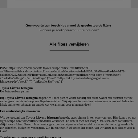
Geen voertuigen beschikbaar met de geselecteerde filters.
Probeer je zoekopdracht uit te breiden?
Alle filters verwijderen
POST https://usc-webcomponents.toyota-europe.com/v1/car-filter/be/nl?
carFilter=used&brand=toyota&uscEnv=production&location=dealerId%3Ab57a76aa-a47a-4eb4-b171-
ba9df5976252&disabledFilters=usedCarLocation&sortOrder=published with body {"reduxState":
{"carFilterSettings":{"urlDetailPage":{"used":"https://nl.toyota.be/dealer/garage-lievens-
ichtegem/pdp","stock":""},"onRetailerSite":true}}}
Toyota Lievens Ichtegem
Uw betrouwbare partner
Bij
Toyota Lievens Ichtegem
helpen we u met plezier verder dankzij een brede waaier aan diensten die veel
verder gaan dan de verkoop van Toyota-modellen. Wij zijn uw betrouwbare partner voor al uw autobehoeftes.
Maak online een afspraak en ontdek wat we allemaal voor u kunnen doen!
Een aantrekkelijke showroom
Wie de toonzaal van
Toyota Lievens Ichtegem
betreedt, stapt binnen in een oase van rust. Hier kunt u op uw
eigen tempo onze verschillende modellen verkennen. En hebt u toch een vraag? Dan staan onze consulenten
altijd voor u klaar. Dankzij hun jarenlange expertise helpen ze u het model te vinden dat volledig aansluit bij
uw behoeften, budget en verlangens. Zin in een testrit? We zetten het model van uw keuze met plezier voor u
klaar!
Tweedehandswagens met waterdichte garantie