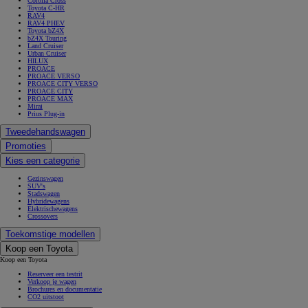
Corolla Cross
Toyota C-HR
RAV4
RAV4 PHEV
Toyota bZ4X
bZ4X Touring
Land Cruiser
Urban Cruiser
HILUX
PROACE
PROACE VERSO
PROACE CITY VERSO
PROACE CITY
PROACE MAX
Mirai
Prius Plug-in
Tweedehandswagen
Promoties
Kies een categorie
Gezinswagen
SUV's
Stadswagen
Hybridewagens
Elektrischewagens
Crossovers
Toekomstige modellen
Koop een Toyota
Koop een Toyota
Reserveer een testrit
Verkoop je wagen
Brochures en documentatie
CO2 uitstoot