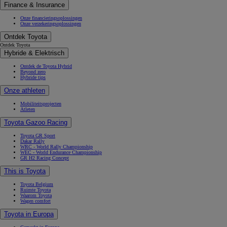
Finance & Insurance
Onze financieringsoplossingen
Onze verzekeringsoplossingen
Ontdek Toyota
Ontdek Toyota
Hybride & Elektrisch
Ontdek de Toyota Hybrid
Beyond zero
Hybride tips
Onze athleten
Mobiliteitsprojecten
Atleten
Toyota Gazoo Racing
Toyota GR Sport
Dakar Rally
WRC - World Rally Championship
WEC - World Endurance Championship
GR H2 Racing Concept
This is Toyota
Toyota Belgium
Ruimte Toyota
Waarom Toyota
Wagen comfort
Toyota in Europa