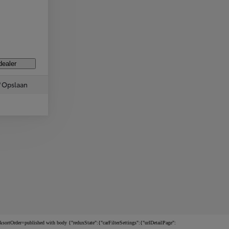
dealer
Opslaan
rtOrder=published with body {"reduxState":{"carFilterSettings":{"urlDetailPage":