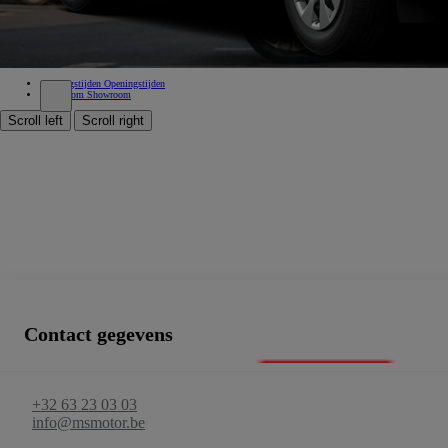
Goedgekeurde verkoop, Goedgekeurde dienst na verkoop, Erkend carrosseriebedrijf, Zakencentrum, Spuite
Openingstijden
Openingstijden
Showroom
Showroom
Scroll left
Scroll right
Contact gegevens
+32 63 23 03 03
info@msmotor.be