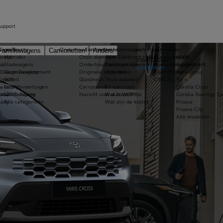
upport
s van Toyota
tegorie
Onderhoud en controles
Elektrische technologie
Leefmilieu
Per model
Familiewagens
Camionetten
Anders
ereld
Hybrides
Onze diensten
100% Elektrisch rijden
Duurzaamheid
bZ4X
Urban Cruiser
pa
Stadwagens
Onderhoud en reparatie
Elektrisch rijbereik
Koolstofneutraliteit
Toyota C-HR
ELEKTRISCH
 Design Development
Gezinswagens
Originele onderdelen
Opladen
Elektrificatie
Yaris Cross
kwaliteit
SUV
Glasbreuk
Thuis opladen
OBFCM
Yaris
evallen
Bedrijfsvoertuigen
Carrosserie
EV-baterijen
Corolla Cross
ndow
 GAZOO Racing
Sportwagens
Nazicht voor autocontrole
Wat is WLTP?
Corolla Tourings Sp
ally
Alle categorieën
Wat zijn de kosten?
Proace
Proace City
Alle modellen