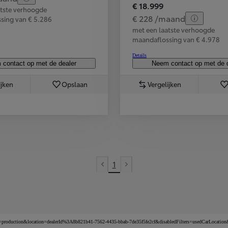
€ 18.999
atste verhoogde
Corolla Cross
€ 228 /maand
sing van € 5.286
HYBRIDE
met een laatste verhoogde
maandaflossing van € 4.978
Details
contact op met de dealer
Neem contact op met de 
ijken
Opslaan
Vergelijken
1
Previous page
Next page
=production&location=dealerId%3A8b821b41-7562-4435-bbab-7de35f5fe2cf&disabledFilters=usedCarLocation&so
Vanaf