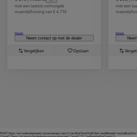
met een laatste verhoogde
met een la
Corolla Touring Sports
maandaflossing van € 4.716
maandaflos
HYBRIDE
Details
Details
Neem contact op met de dealer
Neem 
Vergelijken
Opslaan
Vergel
Vanaf
of financiering vanaf
POST https://usc-webcomponents.toyota-europe.com/v1/car-filter/be/nl?carFilter=used&brand=toyota&uscEnv
{"used":"https://nl.toyota.be/dealer/ms-motor-arlon/pdp","stock":""},"onRetailerSite":true}}}