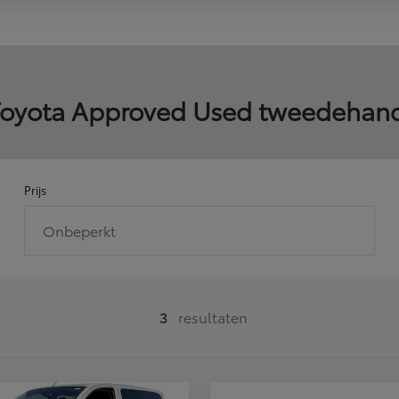
bZ4X Touring
ELEKTRISCH
 Toyota Approved Used tweedeha
Prijs
Onbeperkt
3
resultaten