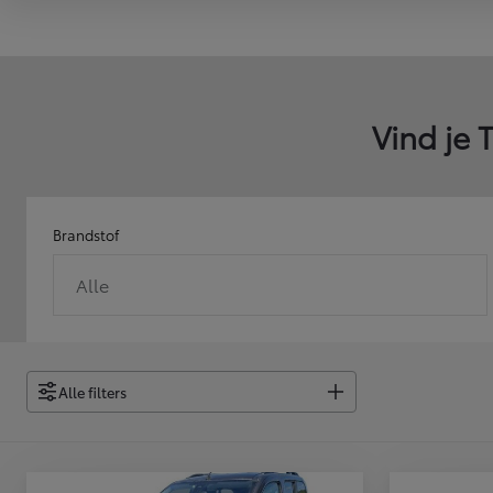
Vanaf
of financiering vanaf
Toyota bZ4X
ELEKTRISCH
Vind je
Brandstof
Alle
Alle filters