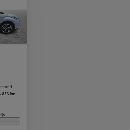
erstand
3.853 km
ijs