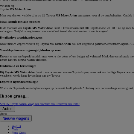
Welkom bij
Toyota MS Motor Arlon
LAND CRUISER 250
Meer nog dan een verdeler zijn we bij
Toyota MS Motor Arlon
een partner voor al uw autobehoeftes. Ontdek 
Maak kennis met alle modellen
In de toonzaal van
Toyota MS Motor Arlon
kunt u kennismaken met alle Toyota-modellen. Of u nu op zoek bent
verlangens. Twijfelt u nog tussen twee modellen? Aarzel dan niet een testrit aan te vragen!
Kwalitatieve tweedehandswagens
Naast nieuwe wagens vindt u bij
Toyota MS Motor Arlon
ook een uitgebreid gamma tweedehandswagens. Alle 
Voordelige financieringsmogelijkheden op maat
Droomt u van een bepaald model, maar weet u niet zeker of uw budget zal volstaan? Maak dan een afspraak met
gerust hart uw nieuwe wagen uitkiezen.
Onderhoud en herstellingen
Bij
Toyota MS Motor Arlon
kunt u niet alleen een nieuwe Toyota kopen, maar ook uw huidige Toyota laten on
verzekeren we de lange levensduur van uw Toyota.
Expert in hybridetechnologie
Wist u dat Toyota de eerste hybridewagen op de markt heeft gebracht? Dankzij deze decennialange ervaring met
Ik zou graag...
Stel uw Toyota samen
Vraag een brochure aan
Reserveer een testrit
Autos
Autos
Nieuwe wagens
Aygo X
Yaris
Yaris Cross