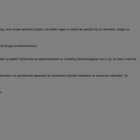
g, onze ervaren adviseurs helpen u de ideale wagen te vinden die aansluit bij uw behoeften, budget en
 de hoogste kwaliteitsnormen.
len we geheel vrijblijvend een gepersonaliseerd en voordelig financieringsplan voor u op. Zo kunt u met een
ikmaken van geavanceerde apparatuur en uitsluitend originele onderdelen en accessoires aanbieden. Zo
o.