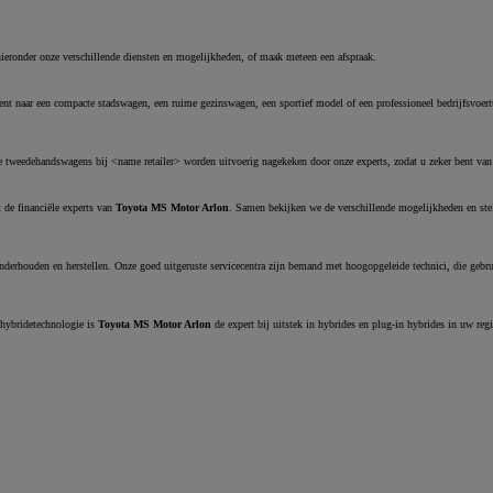
of financiering vanaf
Hilux
ELEKTRISCH
hieronder onze verschillende diensten en mogelijkheden, of maak meteen een afspraak.
 naar een compacte stadswagen, een ruime gezinswagen, een sportief model of een professioneel bedrijfsvoertui
tweedehandswagens bij <name retailer> worden uitvoerig nagekeken door onze experts, zodat u zeker bent van
 de financiële experts van
Toyota MS Motor Arlon
. Samen bekijken we de verschillende mogelijkheden en stel
derhouden en herstellen. Onze goed uitgeruste servicecentra zijn bemand met hoogopgeleide technici, die gebru
 hybridetechnologie is
Toyota MS Motor Arlon
de expert bij uitstek in hybrides en plug-in hybrides in uw regi