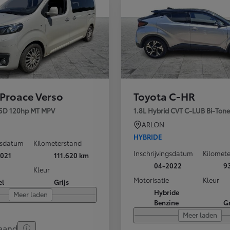
Vanaf
of financiering vanaf
Toyota C-HR
HYBRIDE
 Proace Verso
Toyota C-HR
5D 120hp MT MPV
1.8L Hybrid CVT C-LUB Bi-Tone
ARLON
HYBRIDE
ngsdatum
Kilometerstand
Inschrijvingsdatum
Kilomet
021
111.620 km
04-2022
9
Kleur
Motorisatie
Kleur
el
Grijs
Hybride
Meer laden
Benzine
Gr
Meer laden
Vanaf
of financiering vanaf
aand