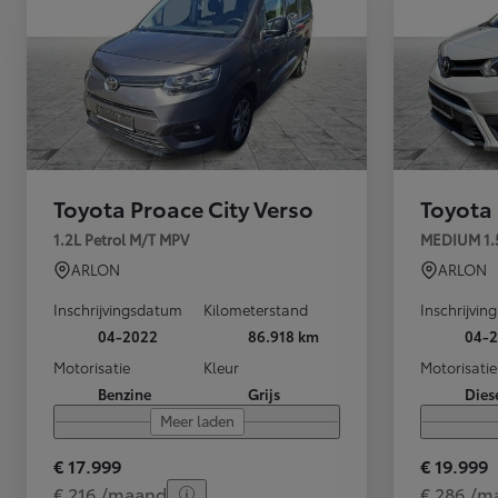
Vanaf
of financiering vanaf
Yaris
HYBRIDE
Toyota Proace City Verso
Toyota
1.2L Petrol M/T MPV
MEDIUM 1.
ARLON
ARLON
Inschrijvingsdatum
Kilometerstand
Inschrijvi
04-2022
86.918 km
04-2
Motorisatie
Kleur
Motorisatie
Benzine
Grijs
Dies
Meer laden
€ 17.999
€ 19.999
Vanaf
€ 216 /maand
€ 286 /m
of financiering vanaf