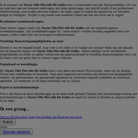
In de toonzaal van
Toyota Telle Père telle fils Ixelles
kunt u kennismaken met alle Toyota-modellen. Of u nu
op zoek bent naar een compacte stadswagen, een ruime gezinswagen, een sportief model of een professioneel
bedrijfsvoertuig, onze ervaren adviseurs helpen u de ideale wagen te vinden die aansluit bij uw behoeften,
budget en verlangens. Twijfelt u nog tussen twee modellen? Aarzel dan niet een testrit aan te vragen!
Kwalitatieve tweedehandswagens
Naast nieuwe wagens vindt u bij
Toyota Telle Père telle fils Ixelles
ook een uitgebreid gamma
tweedehandswagens. Alle tweedehandswagens bij <name retailer> worden uitvoerig nagekeken door onze
experts, zodat u zeker bent van de hoogste kwaliteitsnormen.
Voordelige financieringsmogelijkheden op maat
Droomt u van een bepaald model, maar weet u niet zeker of uw budget zal volstaan? Maak dan een afspraak
met de financiële experts van
Toyota Telle Père telle fils Ixelles
. Samen bekijken we de verschillende
mogelijkheden en stellen we geheel vrijblijvend een gepersonaliseerd en voordelig financieringsplan voor u op.
Zo kunt u met een gerust hart uw nieuwe wagen uitkiezen.
Onderhoud en herstellingen
Bij
Toyota Telle Père telle fils Ixelles
kunt u niet alleen een nieuwe Toyota kopen, maar ook uw huidige
Toyota laten onderhouden en herstellen. Onze goed uitgeruste servicecentra zijn bemand met hoogopgeleide
technici, die gebruikmaken van geavanceerde apparatuur en uitsluitend originele onderdelen en accessoires
aanbieden. Zo verzekeren we de lange levensduur van uw Toyota.
Expert in hybridetechnologie
Wist u dat Toyota de eerste hybridewagen op de markt heeft gebracht? Dankzij deze decennialange ervaring met
hybridetechnologie is
Toyota Telle Père telle fils Ixelles
de expert bij uitstek in hybrides en plug-in hybrides
in uw regio.
Ik zou graag...
Stel uw Toyota samen
Vraag een brochure aan
Reserveer een testrit
Autos
Autos
Nieuwe wagens