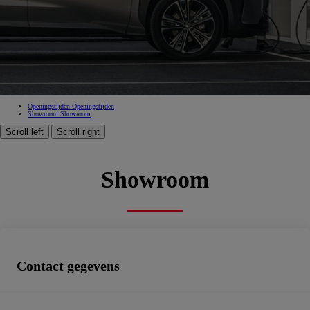
Telle Père Telle Fils Ixelles
00CD6-BAAC0-F1A7C-E1C00-01200-1
Goedgekeurde verkoop, Goedgekeurde dienst na verkoop, Erkend carrosseriebedrijf, Zakencentrum,
Spuiterij, Tweedehandswagens
Boek een afspraak
Openingstijden
Openingstijden
Showroom
Showroom
Scroll left
Scroll right
Showroom
Contact gegevens