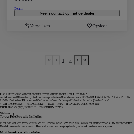
Details
Neem contact op met de dealer
Vergelijken
Opslaan
1
2
First Page
Previous page
Next page
Last Page
POST https://usc-webcomponents.toyota-europe.com/v1/car-filter/be/nl?
carFilter=used&brand=toyota&uscEnv=production&location=dealerId%3A00CD6-BAAC0-F1A7C-E1C00-
01200-1&disabledFilters=usedCarLocation&sortOrder=published with body {"reduxState":
{"carFilterSettings":{"urlDetailPage":{"used":"https://nl.toyota.be/dealer/telle-pere-
tellefilsixelles/pdp","stock":""},"onRetailerSite":true}}}
Welkom bij
Toyota Telle Père telle fils Ixelles
Meer nog dan een verdeler zijn we bij
Toyota Telle Père telle fils Ixelles
een partner voor al uw autobehoeftes.
Ontdek hieronder onze verschillende diensten en mogelijkheden, of maak meteen een afspraak.
Maak kennis met alle modellen