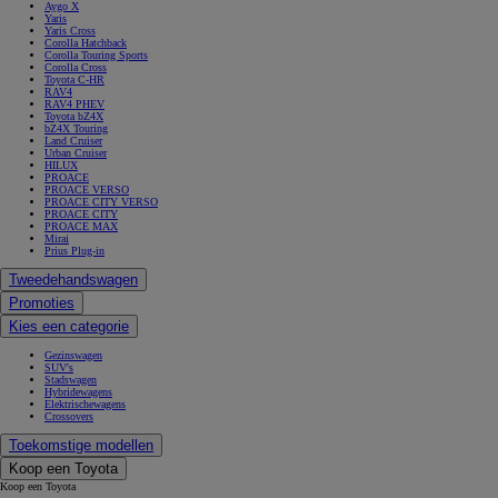
Aygo X
Yaris
Yaris Cross
Corolla Hatchback
Corolla Touring Sports
Corolla Cross
Toyota C-HR
RAV4
RAV4 PHEV
Toyota bZ4X
bZ4X Touring
Land Cruiser
Urban Cruiser
HILUX
PROACE
PROACE VERSO
PROACE CITY VERSO
PROACE CITY
PROACE MAX
Mirai
Prius Plug-in
Tweedehandswagen
Promoties
Kies een categorie
Gezinswagen
SUV's
Stadswagen
Hybridewagens
Elektrischewagens
Crossovers
Toekomstige modellen
Koop een Toyota
Koop een Toyota