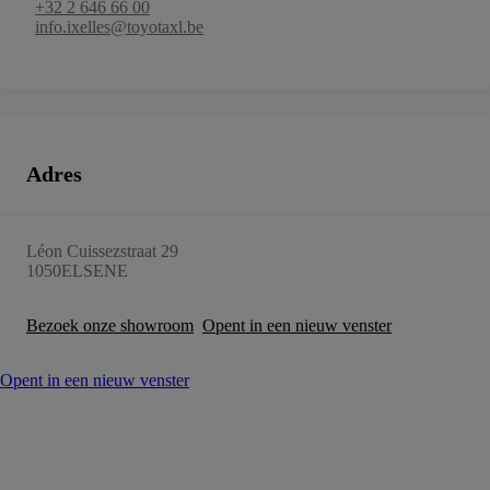
+32 2 646 66 00
info.ixelles@toyotaxl.be
Adres
Léon Cuissezstraat 29
1050
ELSENE
Bezoek onze showroom
Opent in een nieuw venster
Opent in een nieuw venster