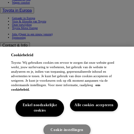
Wagen comfort
Toyota in Europa
Gemaakt in Europa
Visie & filosofie van Toyota
Onze toewijding
Toyota Motor Europe
Jobs
(Opent in een nieuw venster)
Sponsoring
Contact & Info
Contact & Info
Cookiebeleid
Vind een verdeler
Werkplaatsafspraak
Toyota: Wij gebruiken cookies om ervoor te zorgen dat onze website goed
Verkoopafspraak
(Opent in een nieuw venster)
Contacteer ons
werkt, jouw surfervaring te verbeteren, het gebruik van de website te
Onze verdelers
analyseren en je, indien van toepassing, gepersonaliseerde inhoud en
FAQ (Veelgestelde vragen)
advertenties te tonen. Je kunt het gebruik van deze cookies accepteren of
Wettelijke vermelding
weigeren. Je kunt je voorkeuren ook op elk moment aanpassen via de
Privéleven
onderstaande instellingen. Voor meer informatie, raadpleeg
ons
Data sharing
Cookies
cookiebeleid.
Toegankelijkheid
Professionals
MyToyota app
Enkel noodzakelijke
Alle cookies accepteren
(Opent in een nieuw venster)
(Opent in een nieuw venster)
cookies
(Opent in een nieuw venster)
(Opent in een nieuw venster)
Alle filters
Sort
Toyota België © 2026
Cookie-instellingen