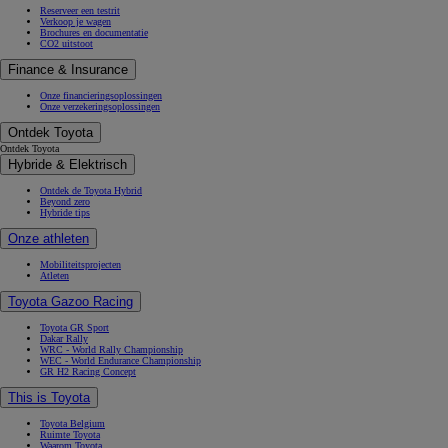
Reserveer een testrit
Verkoop je wagen
Brochures en documentatie
CO2 uitstoot
Finance & Insurance
Onze financieringsoplossingen
Onze verzekeringsoplossingen
Ontdek Toyota
Ontdek Toyota
Hybride & Elektrisch
Ontdek de Toyota Hybrid
Beyond zero
Hybride tips
Onze athleten
Mobiliteitsprojecten
Atleten
Toyota Gazoo Racing
Toyota GR Sport
Dakar Rally
WRC - World Rally Championship
WEC - World Endurance Championship
GR H2 Racing Concept
This is Toyota
Toyota Belgium
Ruimte Toyota
Waarom Toyota