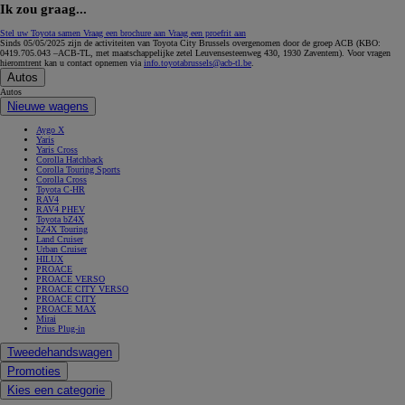
Ik zou graag...
Stel uw Toyota samen
Vraag een brochure aan
Vraag een proefrit aan
Sinds 05/05/2025 zijn de activiteiten van Toyota City Brussels overgenomen door de groep ACB (KBO:
0419.705.043 –ACB-TL, met maatschappelijke zetel Leuvensesteenweg 430, 1930 Zaventem). Voor vragen
hieromtrent kan u contact opnemen via
info.toyotabrussels@acb-tl.be
.
Autos
Autos
Nieuwe wagens
Aygo X
Yaris
Yaris Cross
Corolla Hatchback
Corolla Touring Sports
Corolla Cross
Toyota C-HR
RAV4
RAV4 PHEV
Toyota bZ4X
bZ4X Touring
Land Cruiser
Urban Cruiser
HILUX
PROACE
PROACE VERSO
PROACE CITY VERSO
PROACE CITY
PROACE MAX
Mirai
Prius Plug-in
Tweedehandswagen
Promoties
Kies een categorie