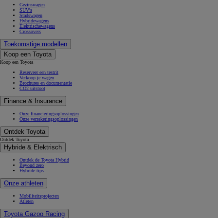
Gezinswagen
SUV's
Stadswagen
Hybridewagens
Elektrischewagens
Crossovers
Toekomstige modellen
Koop een Toyota
Koop een Toyota
Reserveer een testrit
Verkoop je wagen
Brochures en documentatie
CO2 uitstoot
Finance & Insurance
Onze financieringsoplossingen
Onze verzekeringsoplossingen
Ontdek Toyota
Ontdek Toyota
Hybride & Elektrisch
Ontdek de Toyota Hybrid
Beyond zero
Hybride tips
Onze athleten
Mobiliteitsprojecten
Atleten
Toyota Gazoo Racing