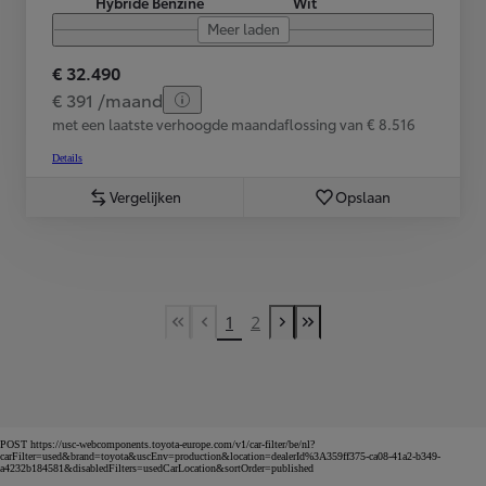
Hybride Benzine
Wit
Meer laden
€ 32.490
€ 391 /maand
met een laatste verhoogde maandaflossing van € 8.516
Details
Vergelijken
Opslaan
1
2
First Page
Previous page
Next page
Last Page
POST https://usc-webcomponents.toyota-europe.com/v1/car-filter/be/nl?
carFilter=used&brand=toyota&uscEnv=production&location=dealerId%3A359ff375-ca08-41a2-b349-
a4232b184581&disabledFilters=usedCarLocation&sortOrder=published