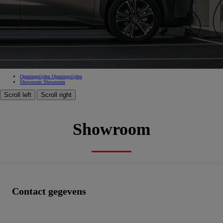
Toyota Brussels by ACB
359ff375-ca08-41a2-b349-a4232b184581
Goedgekeurde verkoop, Goedgekeurde dienst na verkoop, Erkend carrosseriebedrijf, Zakencentrum,
Spuiterij, Tweedehandswagens
Boek een afspraak
Openingstijden
Openingstijden
Showroom
Showroom
Scroll left
Scroll right
Showroom
Contact gegevens