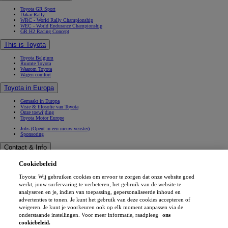
Toyota GR Sport
Dakar Rally
WRC - World Rally Championship
WEC - World Endurance Championship
GR H2 Racing Concept
This is Toyota
Toyota Belgium
Ruimte Toyota
Waarom Toyota
Wagen comfort
Toyota in Europa
Gemaakt in Europa
Visie & filosofie van Toyota
Onze toewijding
Toyota Motor Europe
Jobs
(Opent in een nieuw venster)
Sponsoring
Contact & Info
Contact & Info
Cookiebeleid
Vind een verdeler
Werkplaatsafspraak
Toyota: Wij gebruiken cookies om ervoor te zorgen dat onze website goed
Verkoopafspraak
(Opent in een nieuw venster)
Contacteer ons
werkt, jouw surfervaring te verbeteren, het gebruik van de website te
Onze verdelers
analyseren en je, indien van toepassing, gepersonaliseerde inhoud en
FAQ (Veelgestelde vragen)
advertenties te tonen. Je kunt het gebruik van deze cookies accepteren of
Wettelijke vermelding
weigeren. Je kunt je voorkeuren ook op elk moment aanpassen via de
Privéleven
onderstaande instellingen. Voor meer informatie, raadpleeg
ons
Data sharing
Cookies
cookiebeleid.
Toegankelijkheid