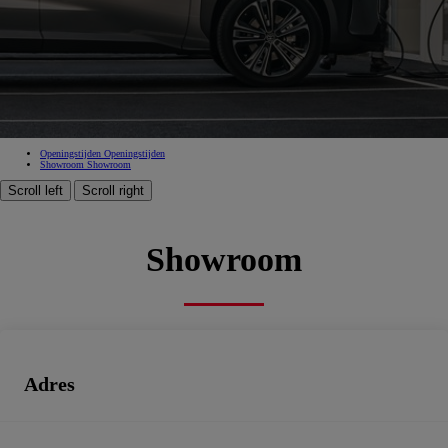
Woluwe
66841a82-9689-437a-94ce-6804c087cbf9
Tweedehandswagens
Openingstijden
Openingstijden
Showroom
Showroom
Scroll left
Scroll right
Showroom
Adres