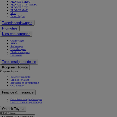
PROACE VERSO
PROACE CITY VERSO
PROACE CITY
PROACE MAX
Mirai
Prius Plug-in
Tweedehandswagen
Promoties
Kies een categorie
Gezinswagen
SUV's
Stadswagen
Hybridewagens
Elektrischewagens
Crossovers
Toekomstige modellen
Koop een Toyota
Koop een Toyota
Reserveer een testrit
Verkoop je wagen
Brochures en documentatie
CO2 uitstoot
Finance & Insurance
Onze financieringsoplossingen
Onze verzekeringsoplossingen
Ontdek Toyota
Ontdek Toyota