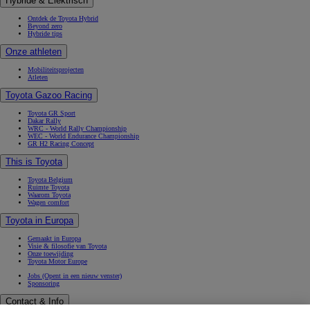
Hybride & Elektrisch
Ontdek de Toyota Hybrid
Beyond zero
Hybride tips
Onze athleten
Mobiliteitsprojecten
Atleten
Toyota Gazoo Racing
Toyota GR Sport
Dakar Rally
WRC - World Rally Championship
WEC - World Endurance Championship
GR H2 Racing Concept
This is Toyota
Toyota Belgium
Ruimte Toyota
Waarom Toyota
Wagen comfort
Toyota in Europa
Gemaakt in Europa
Visie & filosofie van Toyota
Onze toewijding
Toyota Motor Europe
Jobs
(Opent in een nieuw venster)
Sponsoring
Contact & Info