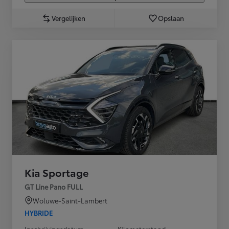
Vergelijken
Opslaan
Kia Sportage
GT Line Pano FULL
Woluwe-Saint-Lambert
HYBRIDE
Inschrijvingsdatum
Kilometerstand