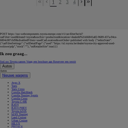
1
2
3
4
First Page
Previous page
Next page
Last Page
POST https://usc-webcomponents.toyota-europe.com/v1/car-filter/be/nl?
carFilter=used&brand=toyota&uscEnv=production&location=dealerId%3A66841a82-9689-437a-94ce-
6804c087cbf9&disabledFilters=usedCarLocation&sortOrder=published with body {"reduxState":
{"carFilterSettings":{"urlDetailPage":{"used":"https://nl.toyota.be/dealer/toyota-city-approved-used-
woluwe/pdp","stock":""},"onRetailerSite":true}}}
Ik zou graag...
Stel uw Toyota samen
Vraag een brochure aan
Reserveer een testrit
Autos
Autos
Nieuwe wagens
Aygo X
Yaris
Yaris Cross
Corolla Hatchback
Corolla Touring Sports
Corolla Cross
Toyota C-HR
RAV4
RAV4 PHEV
Toyota bZ4X
bZ4X Touring
Land Cruiser
Urban Cruiser
HILUX
PROACE