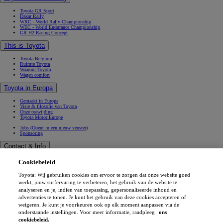
Toyota GR Sport
Dakar Rally
WRC - World Rally Championship
WEC - World Endurance Championship
GR H2 Racing Concept
This is Toyota
Toyota Belgium
Ruimte Toyota
Waarom Toyota
Wagen comfort
Toyota in Europa
Gemaakt in Europa
Visie & filosofie van Toyota
Onze toewijding
Toyota Motor Europe
Jobs
(Opent in een nieuw venster)
Sponsoring
Contact & Info
Contact & Info
Cookiebeleid
Vind een verdeler
Werkplaatsafspraak
Toyota: Wij gebruiken cookies om ervoor te zorgen dat onze website goed
Verkoopafspraak
(Opent in een nieuw venster)
Contacteer ons
werkt, jouw surfervaring te verbeteren, het gebruik van de website te
Onze verdelers
analyseren en je, indien van toepassing, gepersonaliseerde inhoud en
FAQ (Veelgestelde vragen)
advertenties te tonen. Je kunt het gebruik van deze cookies accepteren of
Wettelijke vermelding
weigeren. Je kunt je voorkeuren ook op elk moment aanpassen via de
Privéleven
onderstaande instellingen. Voor meer informatie, raadpleeg
ons
Data sharing
Cookies
cookiebeleid.