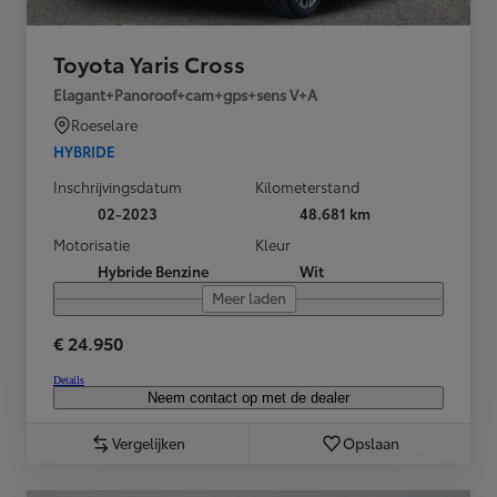
Toyota Yaris Cross
Elagant+Panoroof+cam+gps+sens V+A
Roeselare
HYBRIDE
Inschrijvingsdatum
Kilometerstand
02-2023
48.681 km
Motorisatie
Kleur
Hybride Benzine
Wit
Meer laden
€ 24.950
Details
Neem contact op met de dealer
Vergelijken
Opslaan