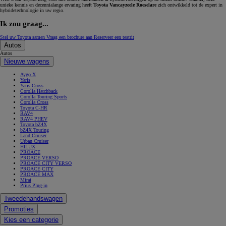
unieke kennis en decennialange ervaring heeft
Toyota Vancayzeele Roeselare
zich ontwikkeld tot de expert in
hybridetechnologie in uw regio.
Ik zou graag...
Stel uw Toyota samen
Vraag een brochure aan
Reserveer een testrit
Autos
Autos
Nieuwe wagens
Aygo X
Yaris
Yaris Cross
Corolla Hatchback
Corolla Touring Sports
Corolla Cross
Toyota C-HR
RAV4
RAV4 PHEV
Toyota bZ4X
bZ4X Touring
Land Cruiser
Urban Cruiser
HILUX
PROACE
PROACE VERSO
PROACE CITY VERSO
PROACE CITY
PROACE MAX
Mirai
Prius Plug-in
Tweedehandswagen
Promoties
Kies een categorie