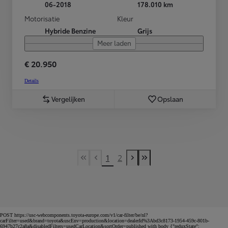
06-2018
178.010 km
Motorisatie
Kleur
Hybride Benzine
Grijs
Meer laden
€ 20.950
Details
Vergelijken
Opslaan
1
2
First Page
Previous page
Next page
Last Page
POST https://usc-webcomponents.toyota-europe.com/v1/car-filter/be/nl?
carFilter=used&brand=toyota&uscEnv=production&location=dealerId%3Abd3c8173-1954-459c-801b-
6947b27c2a8a&disabledFilters=usedCarLocation&sortOrder=published with body {"reduxState":