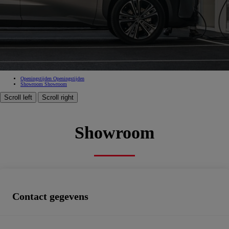
Vancayzeele Roeselare
bd3c8173-1954-459c-801b-6947b27c2a8a
Goedgekeurde verkoop, Goedgekeurde dienst na verkoop, Erkend carrosseriebedrijf, Zakencentrum,
Spuiterij, Tweedehandswagens
Boek een afspraak
Openingstijden
Openingstijden
Showroom
Showroom
Scroll left
Scroll right
Showroom
Contact gegevens