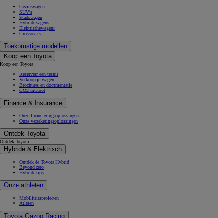
Gezinswagen
SUV's
Stadswagen
Hybridewagens
Elektrischewagens
Crossovers
Toekomstige modellen
Koop een Toyota
Koop een Toyota
Reserveer een testrit
Verkoop je wagen
Brochures en documentatie
CO2 uitstoot
Finance & Insurance
Onze financieringsoplossingen
Onze verzekeringsoplossingen
Ontdek Toyota
Ontdek Toyota
Hybride & Elektrisch
Ontdek de Toyota Hybrid
Beyond zero
Hybride tips
Onze athleten
Mobiliteitsprojecten
Atleten
Toyota Gazoo Racing