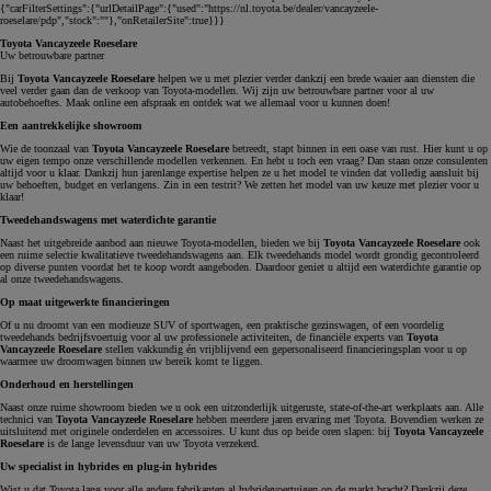
{"carFilterSettings":{"urlDetailPage":{"used":"https://nl.toyota.be/dealer/vancayzeele-
roeselare/pdp","stock":""},"onRetailerSite":true}}}
Toyota Vancayzeele Roeselare
Uw betrouwbare partner
Bij
Toyota Vancayzeele Roeselare
helpen we u met plezier verder dankzij een brede waaier aan diensten die
veel verder gaan dan de verkoop van Toyota-modellen. Wij zijn uw betrouwbare partner voor al uw
autobehoeftes. Maak online een afspraak en ontdek wat we allemaal voor u kunnen doen!
Een aantrekkelijke showroom
Wie de toonzaal van
Toyota Vancayzeele Roeselare
betreedt, stapt binnen in een oase van rust. Hier kunt u op
uw eigen tempo onze verschillende modellen verkennen. En hebt u toch een vraag? Dan staan onze consulenten
altijd voor u klaar. Dankzij hun jarenlange expertise helpen ze u het model te vinden dat volledig aansluit bij
uw behoeften, budget en verlangens. Zin in een testrit? We zetten het model van uw keuze met plezier voor u
klaar!
Tweedehandswagens met waterdichte garantie
Naast het uitgebreide aanbod aan nieuwe Toyota-modellen, bieden we bij
Toyota Vancayzeele Roeselare
ook
een ruime selectie kwalitatieve tweedehandswagens aan. Elk tweedehands model wordt grondig gecontroleerd
op diverse punten voordat het te koop wordt aangeboden. Daardoor geniet u altijd een waterdichte garantie op
al onze tweedehandswagens.
Op maat uitgewerkte financieringen
Of u nu droomt van een modieuze SUV of sportwagen, een praktische gezinswagen, of een voordelig
tweedehands bedrijfsvoertuig voor al uw professionele activiteiten, de financiële experts van
Toyota
Vancayzeele Roeselare
stellen vakkundig én vrijblijvend een gepersonaliseerd financieringsplan voor u op
waarmee uw droomwagen binnen uw bereik komt te liggen.
Onderhoud en herstellingen
Naast onze ruime showroom bieden we u ook een uitzonderlijk uitgeruste, state-of-the-art werkplaats aan. Alle
technici van
Toyota Vancayzeele Roeselare
hebben meerdere jaren ervaring met Toyota. Bovendien werken ze
uitsluitend met originele onderdelen en accessoires. U kunt dus op beide oren slapen: bij
Toyota Vancayzeele
Roeselare
is de lange levensduur van uw Toyota verzekerd.
Uw specialist in hybrides en plug-in hybrides
Wist u dat Toyota lang voor alle andere fabrikanten al hybridevoertuigen op de markt bracht? Dankzij deze