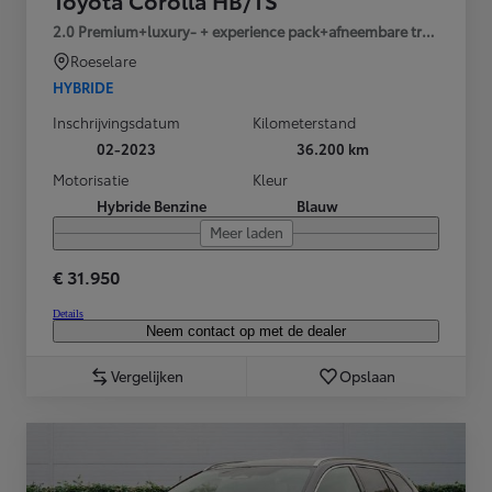
Toyota Corolla HB/TS
2.0 Premium+luxury- + experience pack+afneembare trekhaak+
Roeselare
HYBRIDE
Inschrijvingsdatum
Kilometerstand
02-2023
36.200 km
Motorisatie
Kleur
Hybride Benzine
Blauw
Meer laden
€ 31.950
Details
Neem contact op met de dealer
Vergelijken
Opslaan