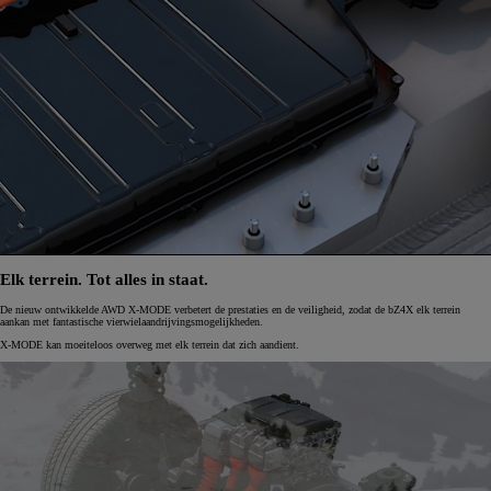
Elk terrein. Tot alles in staat.
De nieuw ontwikkelde AWD X-MODE verbetert de prestaties en de veiligheid, zodat de bZ4X elk terrein
aankan met fantastische vierwielaandrijvingsmogelijkheden.
X-MODE kan moeiteloos overweg met elk terrein dat zich aandient.