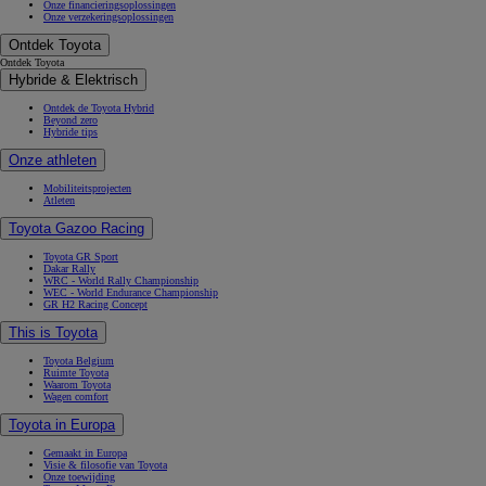
Onze financieringsoplossingen
Onze verzekeringsoplossingen
Ontdek Toyota
Ontdek Toyota
Hybride & Elektrisch
Ontdek de Toyota Hybrid
Beyond zero
Hybride tips
Onze athleten
Mobiliteitsprojecten
Atleten
Toyota Gazoo Racing
Toyota GR Sport
Dakar Rally
WRC - World Rally Championship
WEC - World Endurance Championship
GR H2 Racing Concept
This is Toyota
Toyota Belgium
Ruimte Toyota
Waarom Toyota
Wagen comfort
Toyota in Europa
Gemaakt in Europa
Visie & filosofie van Toyota
Onze toewijding