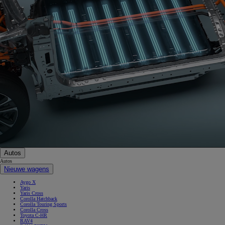
0:12 / 0:16
Autos
Autos
Nieuwe wagens
Aygo X
Yaris
Yaris Cross
Corolla Hatchback
Corolla Touring Sports
Corolla Cross
Toyota C-HR
RAV4