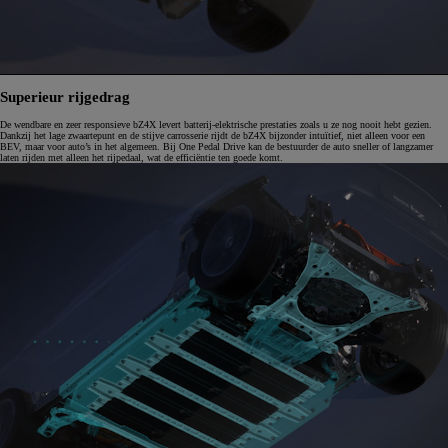
Superieur rijgedrag
De wendbare en zeer responsieve bZ4X levert batterij-elektrische prestaties zoals u ze nog nooit hebt gezien.
Dankzij het lage zwaartepunt en de stijve carrosserie rijdt de bZ4X bijzonder intuïtief, niet alleen voor een
BEV, maar voor auto’s in het algemeen. Bij One Pedal Drive kan de bestuurder de auto sneller of langzamer
laten rijden met alleen het rijpedaal, wat de efficiëntie ten goede komt.