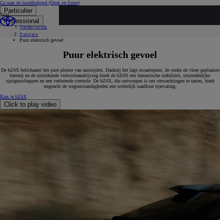
Ga naar de hoofdinhoud
(Druk op Enter)
Particulier
Taal
...
Professional
Nederlands
Ontdek ons volledige gamma
français
Toyota bz4x
Puur elektrisch gevoel
Puur elektrisch gevoel
De bZ4X belichaamt het pure plezier van autorijden. Dankzij het lage zwaartepunt, de onder de vloer geplaatste
batterij en de uitstekende vierwielaandrijving biedt de bZ4X een fantastische stabiliteit, uitzonderlijke
rijeigenschappen en een verbeterde controle. De bZ4X, die ontworpen is om verwachtingen te tarten, biedt
ongeacht de wegomstandigheden een werkelijk naadloze rijervaring.
Kies je bZ4X
Click to play video