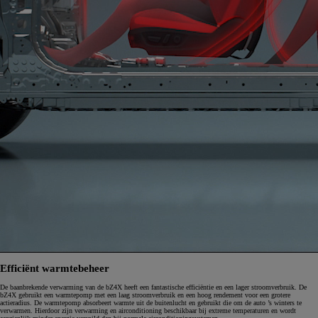
Efficiënt warmtebeheer
De baanbrekende verwarming van de bZ4X heeft een fantastische efficiëntie en een lager stroomverbruik. De
bZ4X gebruikt een warmtepomp met een laag stroomverbruik en een hoog rendement voor een grotere
actieradius. De warmtepomp absorbeert warmte uit de buitenlucht en gebruikt die om de auto ’s winters te
verwarmen. Hierdoor zijn verwarming en airconditioning beschikbaar bij extreme temperaturen en wordt