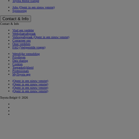
Toyota Motor Europe
Jobs
(Opent in een nieuw venster)
Sponsoring
Contact & Info
Contact & Info
Vind een verdeler
Werkplaatsafspraak
Verkoopafspraak
(Opent in een nieuw venster)
Contacteer ons
Onze verdelers
FAQ (Veelgestelde vragen)
Wettelijke vermelding
Privéleven
Data sharing
Cookies
Toegankelijkheid
Professionals
MyToyota app
(Opent in een nieuw venster)
(Opent in een nieuw venster)
(Opent in een nieuw venster)
(Opent in een nieuw venster)
Toyota België © 2026