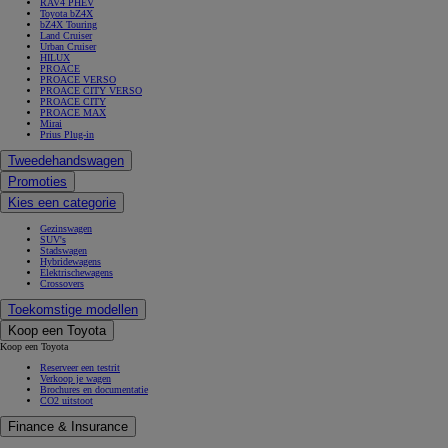
RAV4 PHEV
Toyota bZ4X
bZ4X Touring
Land Cruiser
Urban Cruiser
HILUX
PROACE
PROACE VERSO
PROACE CITY VERSO
PROACE CITY
PROACE MAX
Mirai
Prius Plug-in
Tweedehandswagen
Promoties
Kies een categorie
Gezinswagen
SUV's
Stadswagen
Hybridewagens
Elektrischewagens
Crossovers
Toekomstige modellen
Koop een Toyota
Koop een Toyota
Reserveer een testrit
Verkoop je wagen
Brochures en documentatie
CO2 uitstoot
Finance & Insurance