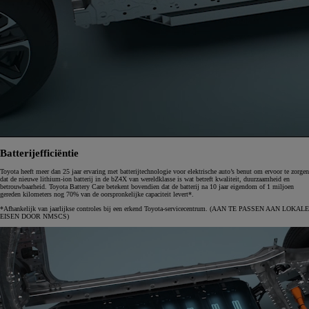
Batterijefficiëntie
Toyota heeft meer dan 25 jaar ervaring met batterijtechnologie voor elektrische auto’s benut om ervoor te zorgen
dat de nieuwe lithium-ion batterij in de bZ4X van wereldklasse is wat betreft kwaliteit, duurzaamheid en
betrouwbaarheid. Toyota Battery Care betekent bovendien dat de batterij na 10 jaar eigendom of 1 miljoen
gereden kilometers nog 70% van de oorspronkelijke capaciteit levert*.
*Afhankelijk van jaarlijkse controles bij een erkend Toyota-servicecentrum. (AAN TE PASSEN AAN LOKALE
EISEN DOOR NMSCS)