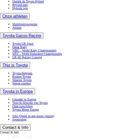
Ontdek de Toyota Hybrid
Beyond zero
Hybride tips
Onze athleten
Mobiliteitsprojecten
Atleten
Toyota Gazoo Racing
Toyota GR Sport
Dakar Rally
WRC - World Rally Championship
WEC - World Endurance Championship
GR H2 Racing Concept
This is Toyota
Toyota Belgium
Ruimte Toyota
Waarom Toyota
Wagen comfort
Toyota in Europa
Gemaakt in Europa
Visie & filosofie van Toyota
Onze toewijding
Toyota Motor Europe
Jobs
(Opent in een nieuw venster)
Sponsoring
Contact & Info
Contact & Info