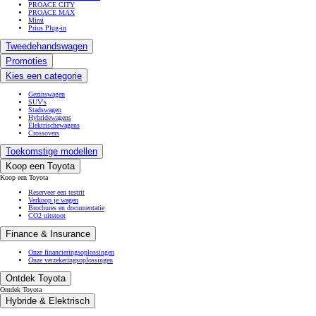
PROACE CITY
PROACE MAX
Mirai
Prius Plug-in
Tweedehandswagen
Promoties
Kies een categorie
Gezinswagen
SUV's
Stadswagen
Hybridewagens
Elektrischewagens
Crossovers
Toekomstige modellen
Koop een Toyota
Koop een Toyota
Reserveer een testrit
Verkoop je wagen
Brochures en documentatie
CO2 uitstoot
Finance & Insurance
Onze financieringsoplossingen
Onze verzekeringsoplossingen
Ontdek Toyota
Ontdek Toyota
Hybride & Elektrisch