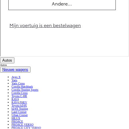
Autos
Autos
Nieuwe wagens
Aygo X
Yaris
Yaris Cross
Corolla Hatchback
Corolla Touring Sports
Corolla Cross
Toyota C-HR
RAV4
RAV4 PHEV
Toyota bZ4X
bZ4X Touring
Land Cruiser
Urban Cruiser
HILUX
PROACE
PROACE VERSO
PROACE CITY VERSO