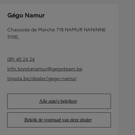
Gégo Namur
Chaussée de Marche 718 NAMUR NANINNE
5100,
081 40 24 24
(Opens in new tab)
info.toyotanamur@gegoteam.be
(Opens in new tab)
toyota.be/dealer/gego-namur
(Opens in new tab)
Alle auto's bekijken
(Opens in new tab)
Bekijk de voorraad van deze dealer
(Opens in new tab)