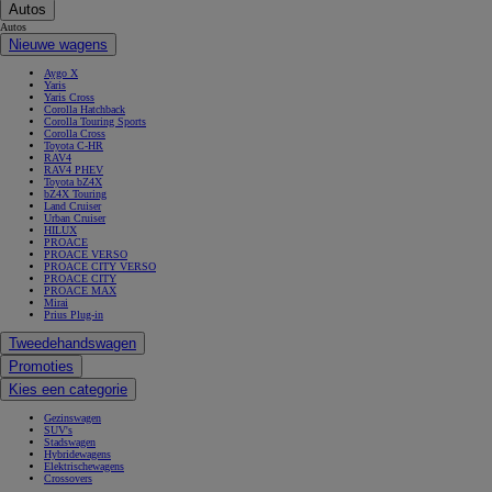
Autos
Autos
Nieuwe wagens
Aygo X
Yaris
Yaris Cross
Corolla Hatchback
Corolla Touring Sports
Corolla Cross
Toyota C-HR
RAV4
RAV4 PHEV
Toyota bZ4X
bZ4X Touring
Land Cruiser
Urban Cruiser
HILUX
PROACE
PROACE VERSO
PROACE CITY VERSO
PROACE CITY
PROACE MAX
Mirai
Prius Plug-in
Tweedehandswagen
Promoties
Kies een categorie
Gezinswagen
SUV's
Stadswagen
Hybridewagens
Elektrischewagens
Crossovers