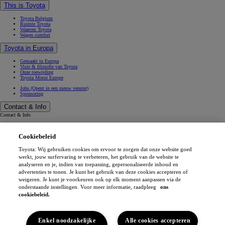
This is Toyota
Toyota Belgium
Ruimte Toyota
Waarom Toyota
Wagen comfort
Toyota in Europa
Gemaakt in Europa
Visie & filosofie van Toyota
Onze toewijding
Toyota Motor Europe
Jobs
(Opent in een nieuw venster)
Sponsoring
Contact & Info
Contact & Info
Vind een verdeler
Werkplaatsafspraak
Cookiebeleid
Verkoopafspraak
(Opent in een nieuw venster)
Contacteer ons
Onze verdelers
Toyota: Wij gebruiken cookies om ervoor te zorgen dat onze website goed
FAQ (Veelgestelde vragen)
werkt, jouw surfervaring te verbeteren, het gebruik van de website te
Wettelijke vermelding
analyseren en je, indien van toepassing, gepersonaliseerde inhoud en
Privéleven
advertenties te tonen. Je kunt het gebruik van deze cookies accepteren of
Data sharing
weigeren. Je kunt je voorkeuren ook op elk moment aanpassen via de
Cookies
Toegankelijkheid
onderstaande instellingen. Voor meer informatie, raadpleeg
ons
Professionals
cookiebeleid.
MyToyota app
(Opent in een nieuw venster)
(Opent in een nieuw venster)
(Opent in een nieuw venster)
Enkel noodzakelijke
Alle cookies accepteren
(Opent in een nieuw venster)