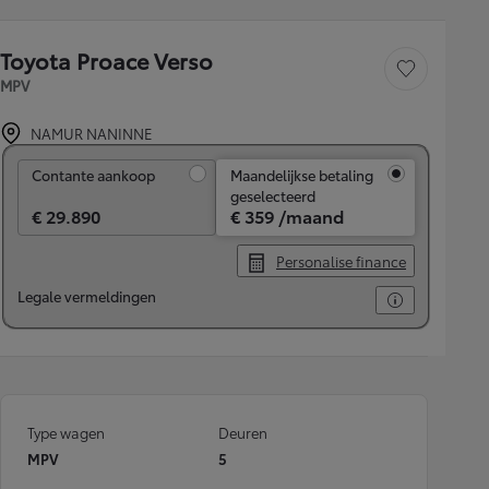
Toyota Proace Verso
Voertuig opslaan
MPV
NAMUR NANINNE
Contante aankoop
Contante aankoop
Maandelijkse betaling
geselecteerd
€ 29.890
€ 359 /maand
Personalise finance
Legale vermeldingen
Type wagen
Deuren
MPV
5