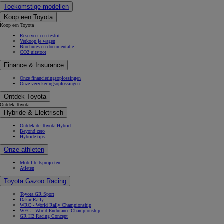
Toekomstige modellen
Koop een Toyota
Koop een Toyota
Reserveer een testrit
Verkoop je wagen
Brochures en documentatie
CO2 uitstoot
Finance & Insurance
Onze financieringsoplossingen
Onze verzekeringsoplossingen
Ontdek Toyota
Ontdek Toyota
Hybride & Elektrisch
Ontdek de Toyota Hybrid
Beyond zero
Hybride tips
Onze athleten
Mobiliteitsprojecten
Atleten
Toyota Gazoo Racing
Toyota GR Sport
Dakar Rally
WRC - World Rally Championship
WEC - World Endurance Championship
GR H2 Racing Concept