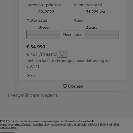
Inschrijvingsdatum
Kilometerstand
02-2022
71.229 km
Motorisatie
Kleur
Diesel
Zwart
Meer laden
€ 34.990
€ 421 /maand
met een laatste verhoogde maandaflossing van
€ 9.171
Details
Opslaan
1 Vergelijkbare wagens
POST https://usc-webcomponents.toyota-europe.com/v1/used-stock-cars/be/nl?
brand=toyota&uscContext=used&uscEnv=production&vehicleForSaleId=cd0bfbc8-8b0b-44b8-8691-
62b5d514fbd9