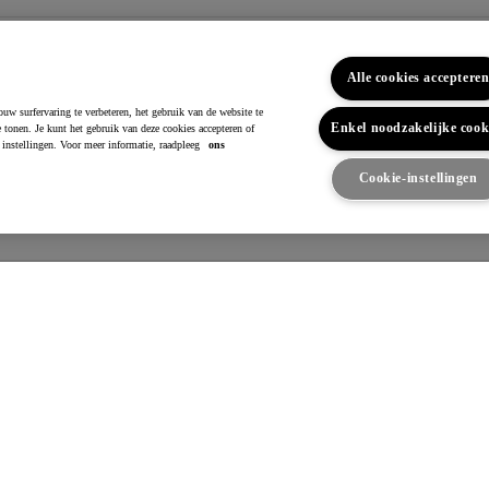
orbreedte achteraan
Alle cookies acceptere
uw surfervaring te verbeteren, het gebruik van de website te
Enkel noodzakelijke cook
e tonen. Je kunt het gebruik van deze cookies accepteren of
nenafmetingen
instellingen. Voor meer informatie, raadpleeg
ons
Cookie-instellingen
al zitplaatsen
ektrische aandrijving
tric Engine description
ssies - Verbruik - Geluid