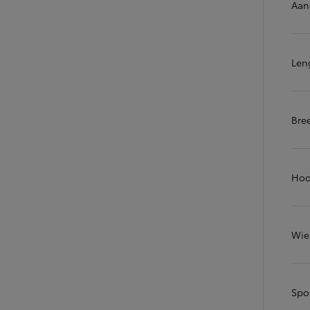
Aan
Vanaf
of financiering vanaf
Toyota C-HR
HYBRIDE
Len
Bre
Hoo
Wie
Spo