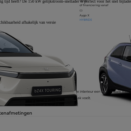
Vanaf
ig tijd heeft? De 150 kW gelijkstroom-snellader is perfect voor het snel bijla
of financiering vanaf
Aygo X
HYBRIDE
chikbaarheid afhakelijk van versie
Vorige dia
Volgende dia
CIFICATIES
imte en interieur
waardige stoffen en zachte materialen geven je interieur een aangenaam menselij
odigende ruimte waar iedereen zich op zijn gemak voelt.
tenafmetingen
Vanaf