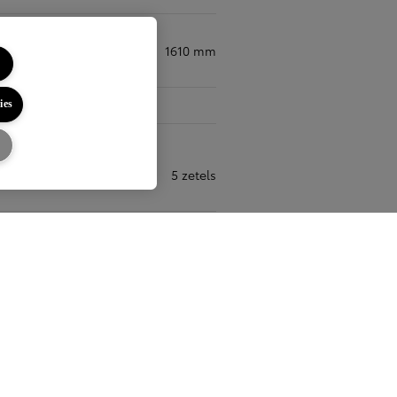
1610 mm
n
ies
5 zetels