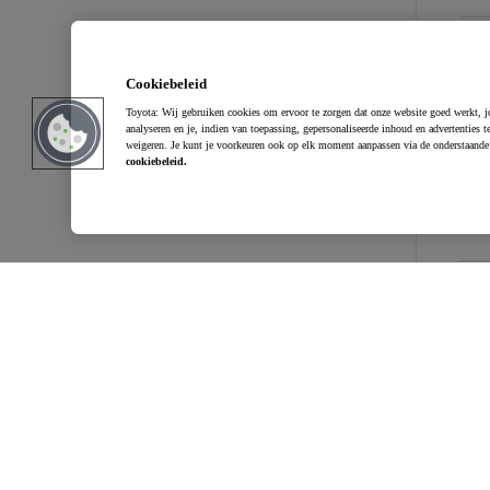
Spo
Cookiebeleid
Toyota: Wij gebruiken cookies om ervoor te zorgen dat onze website goed werkt, jo
analyseren en je, indien van toepassing, gepersonaliseerde inhoud en advertenties t
Bin
weigeren. Je kunt je voorkeuren ook op elk moment aanpassen via de onderstaande 
cookiebeleid.
Aant
El
Elec
Emi