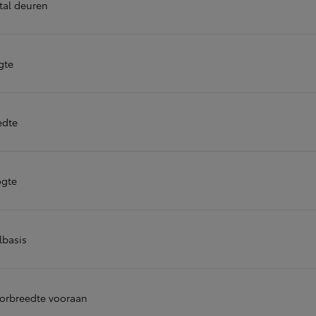
tal deuren
of financiering vanaf
Yaris Cross
HYBRIDE
gte
edte
gte
lbasis
orbreedte vooraan