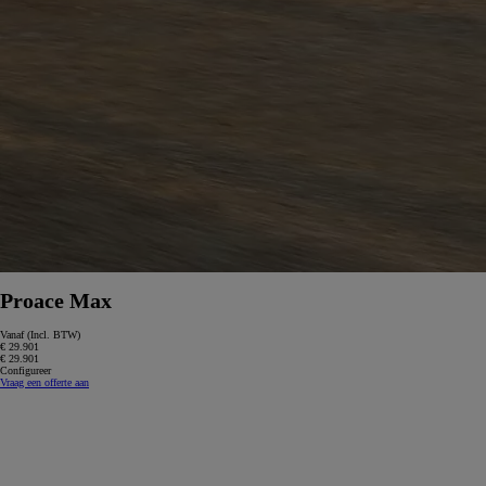
Proace Max
Vanaf (Incl. BTW)
€ 29.901
€ 29.901
Configureer
Vraag een offerte aan