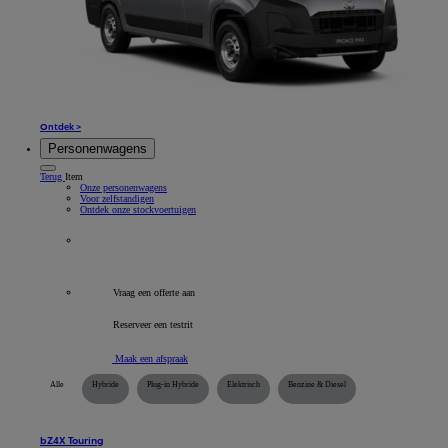
Ontdek >
Personenwagens
Terug
Item
Onze personenwagens
Voor zelfstandigen
Ontdek onze stockvoertuigen
Alle bedrijfsvoertuigen
Vraag een offerte aan
Reserveer een testrit
Maak een afspraak
Alle
Hybride
Plug-in Hybride
Elektrisch
Benzine & Diesel
bZ4X Touring