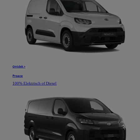
Ontdek >
Proace
100% Elektrisch of Diesel