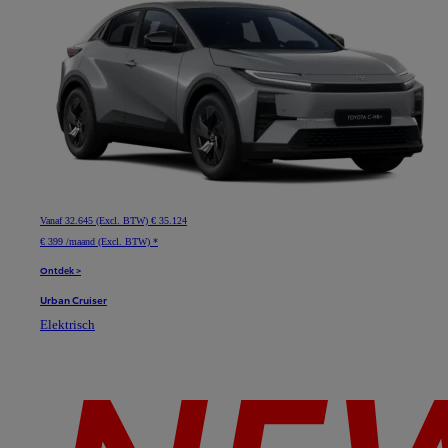
Vanaf
32.645 (Excl. BTW)
€ 35.124
€ 399 /maand (Excl. BTW) *
Ontdek >
Urban Cruiser
Elektrisch