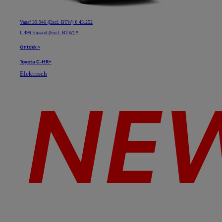
Vanaf
39.946 (Excl. BTW)
€ 43.252
€ 499 /maand (Excl. BTW) *
Ontdek >
Toyota C-HR+
Elektrisch