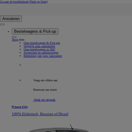
Ga naar de hoofdinhoud
(Druk op Enter)
Zoeken
Click to search
Zoektekst invoeren
Annuleren
Bestelwagens & Pick-up
Terug
Item
Onze bestelwagens & Pick-ups
Vergelijk onze camionettes
Onze bestelwagens in 360°
Accessoires en ombouwingen
Beleterring van jouw camionette
Alle bedrijfsvoertuigen
Vraag een offerte aan
Reserveer een testrit
Maak een afspraak
Proace City
100% Elektrisch, Benzine of Diesel