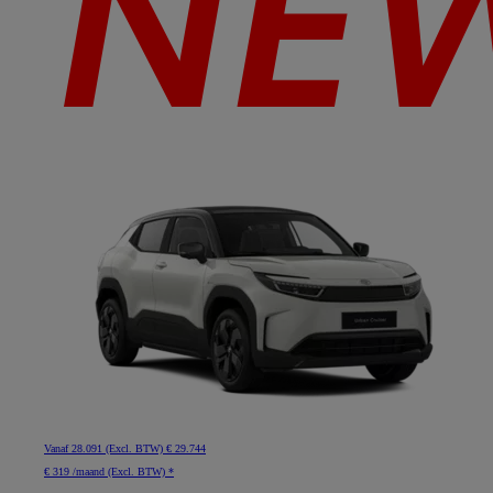
Vanaf
28.091 (Excl. BTW)
€ 29.744
€ 319 /maand (Excl. BTW) *