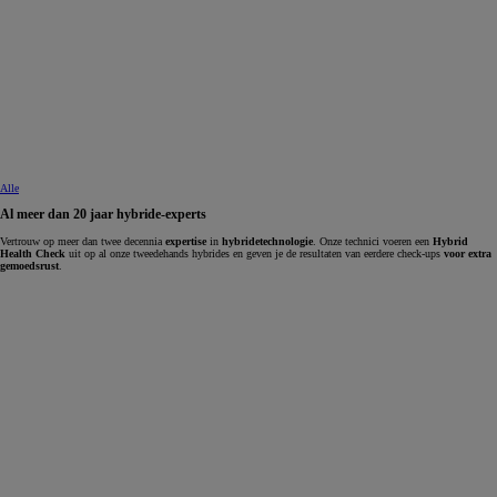
Alle
Al meer dan 20 jaar hybride-experts
Vertrouw op meer dan twee decennia
expertise
in
hybridetechnologie
. Onze technici voeren een
Hybrid
Health Check
uit op al onze tweedehands hybrides en geven je de resultaten van eerdere check-ups
voor extra
gemoedsrust
.