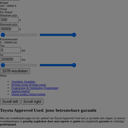
Budget
500 - 90000 €
Totaal
Per Maand
Minimale prijs
€
Maximale prijs
€
Kilometerstand
0 - 200000 km
Van
km
tot
km
1578
resultaten
Menu
Voordelen
Voordelen
Hybride expert
Hybride expert
Financiering & Verzekering
Financement
Aanbod
Aanbod
Online boeken
Online boeken
Scroll left
Scroll right
Toyota Approved Used: jouw betrouwbare garantie
Met een tweedehandswagen uit het aanbod van Toyota Approved Used kun je op beide oren slapen: je nieuwe
tweedehandsauto is
grondig nagekeken door onze experts
en
geniet
een uitgebreide
garantie
en volledige
pechbijstand
.