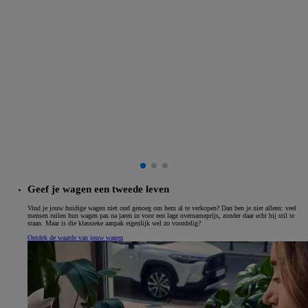
Geef je wagen een tweede leven
Vind je jouw huidige wagen niet oud genoeg om hem al te verkopen? Dan ben je niet alleen: veel
mensen ruilen hun wagen pas na jaren in voor een lage overnameprijs, zonder daar echt bij stil te
staan. Maar is die klassieke aanpak eigenlijk wel zo voordelig?
Ontdek de waarde van jouw wagen