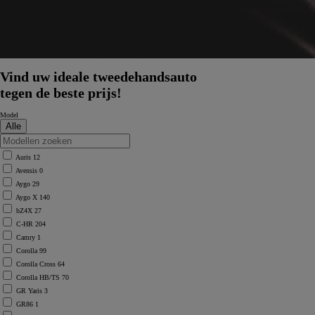
Vind uw ideale tweedehandsauto
tegen de beste prijs!
Model
Auris
12
Avensis
0
Aygo
29
Aygo X
140
bZ4X
27
C-HR
204
Camry
1
Corolla
99
Corolla Cross
64
Corolla HB/TS
70
GR Yaris
3
GR86
1