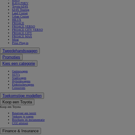
RAV4 PHEV
Toyota bZ4X
bZ4X Touring
Land Cruiser
Urban Cruiser
HILUX
PROACE
PROACE VERSO
PROACE CITY VERSO
PROACE CITY
PROACE MAX
Mirai
Prius Plug-in
Tweedehandswagen
Promoties
Kies een categorie
Gezinswagen
SUV's
Stadswagen
Hybridewagens
Elektrischewagens
Crossovers
Toekomstige modellen
Koop een Toyota
Koop een Toyota
Reserveer een testrit
Verkoop je wagen
Brochures en documentatie
CO2 uitstoot
Finance & Insurance