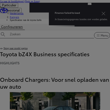
Ga naar de hoofdinhoud
(Druk op Enter)
Particulier
Taal
...
DEALER NA
Professional
NL
Menu op
Finance failed to load
Nederlands
Ontdek ons volledige gamma
français
Toyota bz4x
Je financieringsgegevens konden niet worden geladen.
Specificaties van de toyota bz4x
Configureren
Finance failed to load Je financieringsgegevens konden niet worden geladen.
Menu
Specificaties zoeken
Terug naar model pagina
Toyota bZ4X Business specificaties
HIGHLIGHTS
Onboard Chargers: Voor snel opladen van
uw auto