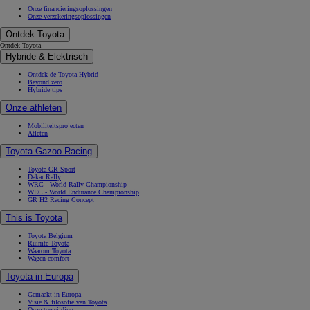
Onze financieringsoplossingen
Onze verzekeringsoplossingen
Ontdek Toyota
Ontdek Toyota
Hybride & Elektrisch
Ontdek de Toyota Hybrid
Beyond zero
Hybride tips
Onze athleten
Mobiliteitsprojecten
Atleten
Toyota Gazoo Racing
Toyota GR Sport
Dakar Rally
WRC - World Rally Championship
WEC - World Endurance Championship
GR H2 Racing Concept
This is Toyota
Toyota Belgium
Ruimte Toyota
Waarom Toyota
Wagen comfort
Toyota in Europa
Gemaakt in Europa
Visie & filosofie van Toyota
Onze toewijding