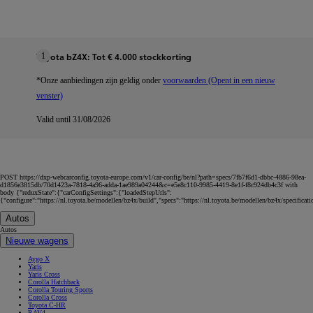
Toyota bZ4X: Tot € 4.000 stockkorting
1
*Onze aanbiedingen zijn geldig onder
voorwaarden (Opent in een nieuw
venster)
Valid until 31/08/2026
POST https://dxp-webcarconfig.toyota-europe.com/v1/car-config/be/nl?path=specs/7fb7f6d1-dbbc-4886-98ea-
d1856e3815db/70d1423a-7818-4a96-adda-1ae989a04244&c=e5e8c110-9985-4419-8e1f-f8c924db4c3f with
body {"reduxState":{"carConfigSettings":{"loadedStepUrls":
{"configure":"https://nl.toyota.be/modellen/bz4x/build","specs":"https://nl.toyota.be/modellen/bz4x/specificat
Autos
Autos
Nieuwe wagens
Aygo X
Yaris
Yaris Cross
Corolla Hatchback
Corolla Touring Sports
Corolla Cross
Toyota C-HR
RAV4