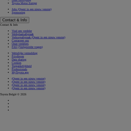
Toyota Motor Europe
Jobs
(Opent in een nieuw venster)
Sponsoring
Contact & Info
Contact & Info
Vind een verdeler
Werkplaatsafspraak
Verkoopafspraak
(Opent in een nieuw venster)
Contacteer ons
Onze verdelers
FAQ (Veelgestelde vragen)
Wettelijke vermelding
Privéleven
Data sharing
Cookies
Toegankelijkheid
Professionals
MyToyota app
(Opent in een nieuw venster)
(Opent in een nieuw venster)
(Opent in een nieuw venster)
(Opent in een nieuw venster)
Toyota België © 2026