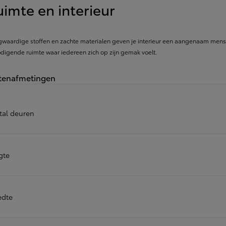
imte en interieur
of financiering vanaf
Yaris Cross
HYBRIDE
waardige stoffen en zachte materialen geven je interieur een aangenaam menselij
odigende ruimte waar iedereen zich op zijn gemak voelt.
tenafmetingen
tal deuren
gte
edte