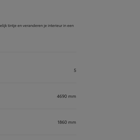
k tintje en veranderen je interieur in een
Tweedehandswagens
De beste tweedehandswagens van je gespeciali
verdeler
5
4690 mm
1860 mm