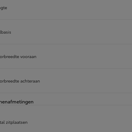
gte
lbasis
orbreedte vooraan
orbreedte achteraan
nenafmetingen
al zitplaatsen