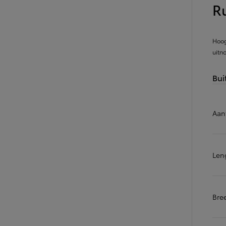
Ru
Vanaf
of financiering vanaf
Toyota C-HR
HYBRIDE
Hoog
uitn
Bui
Aan
Len
Bre