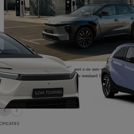
Vanaf
of financiering vanaf
Aygo X
HYBRIDE
eg naar een belangrijke vergadering of parkeert u uw auto voor de hele dag? 
 van uw auto in een mum van tijd op, terwijl de standaard 11 of 22* kW AC-lader
chikbaarheid afhankelijk van versie
Vorige dia
Volgende dia
CIFICATIES
Vanaf