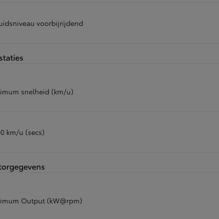
uidsniveau voorbijrijdend
staties
imum snelheid (km/u)
00 km/u (secs)
torgegevens
imum Output (kW@rpm)
Vanaf
of financiering vanaf