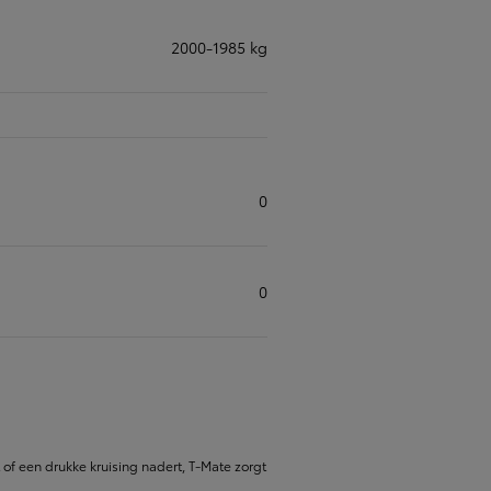
2000-1985 kg
0
0
t of een drukke kruising nadert, T-Mate zorgt