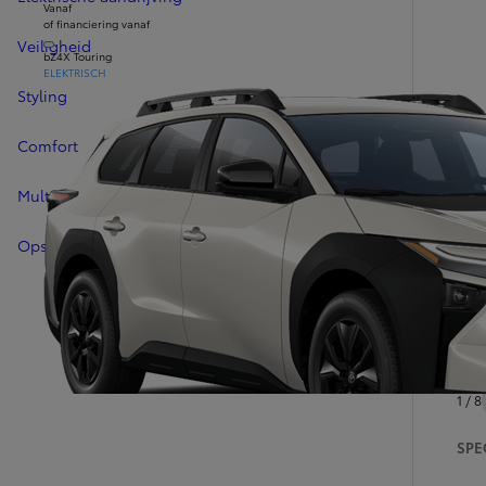
Vanaf
of financiering vanaf
Veiligheid
bZ4X Touring
ELEKTRISCH
Styling
Comfort
Multimedia
Opslag
Op w
accu
*bes
1 / 8
SPE