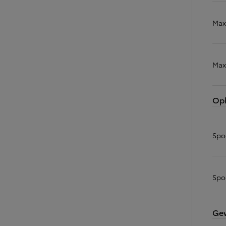
Corolla Touring Sports
HYBRIDE
Max
Max
Op
Spo
Spo
Vanaf
Gew
of financiering vanaf