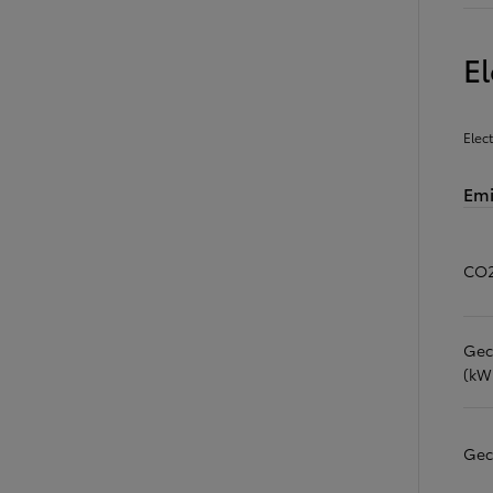
El
Elec
Emi
CO2
Gec
(kW
Gec
Vanaf
of financiering vanaf