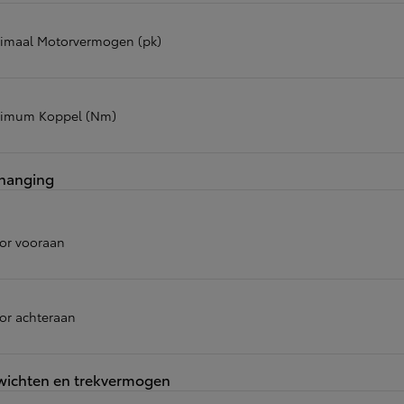
Corolla Cross
HYBRIDE
imaal Motorvermogen (pk)
imum Koppel (Nm)
hanging
or vooraan
or achteraan
ichten en trekvermogen
Vanaf