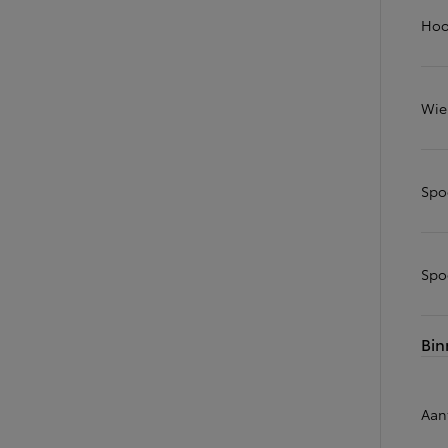
Hoo
Wie
Spo
Spo
Bin
Aant