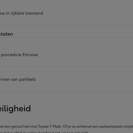
of financiering vanaf
Hilux
a in rijklare toestand
ELEKTRISCH
stoten
t procedure Emissie
mer van partikels
iligheid
met een gerust hart met Toyota T-Mate. Of je nu achteruit een parkeerplaats inrijd
r dat je altijd in veilige handen bent, waar je ook rijdt.