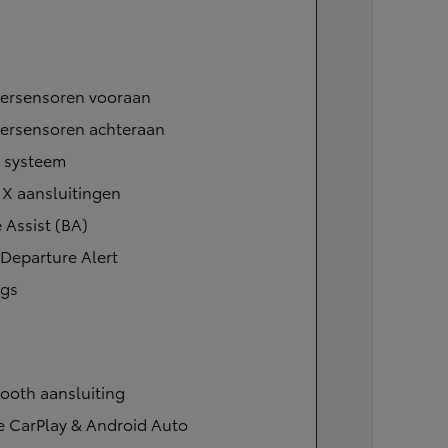
eersensoren vooraan
eersensoren achteraan
l systeem
IX aansluitingen
 Assist (BA)
Departure Alert
ags
ooth aansluiting
e CarPlay & Android Auto