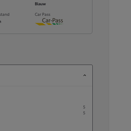
Blauw
stand
Car Pass
m
Download
5
5