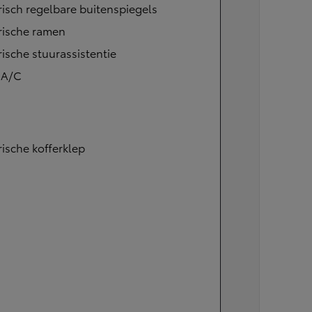
risch regelbare buitenspiegels
rische ramen
rische stuurassistentie
 A/C
rische kofferklep