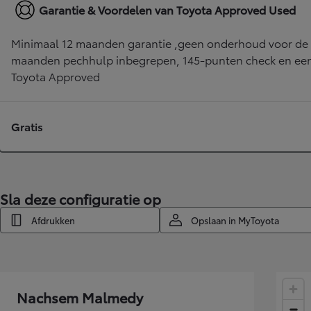
Garantie & Voordelen van Toyota Approved Used
Minimaal 12 maanden garantie ,geen onderhoud voor de 
maanden pechhulp inbegrepen, 145-punten check en een 
Toyota Approved
Gratis
Sla deze configuratie op
Afdrukken
Opslaan in MyToyota
Vanaf
of financiering vanaf
Nieuwe Yaris Cross
HYBRIDE
Nachsem Malmedy
Nu te bestellen