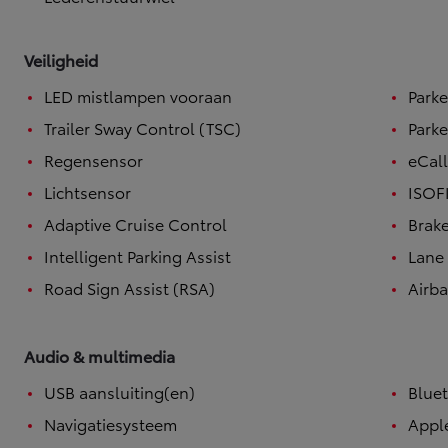
Veiligheid
LED mistlampen vooraan
Park
Trailer Sway Control (TSC)
Park
Regensensor
eCal
Lichtsensor
ISOF
Adaptive Cruise Control
Brake
Intelligent Parking Assist
Lane 
Road Sign Assist (RSA)
Airb
Audio & multimedia
USB aansluiting(en)
Bluet
Navigatiesysteem
Appl