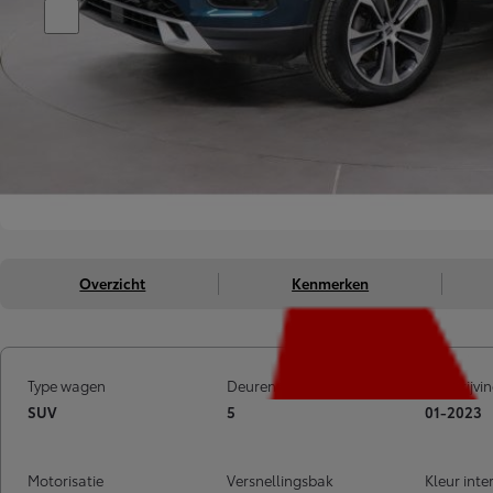
Overzicht
Kenmerken
Type wagen
Deuren
Inschrijv
SUV
5
01-2023
Motorisatie
Versnellingsbak
Kleur inte