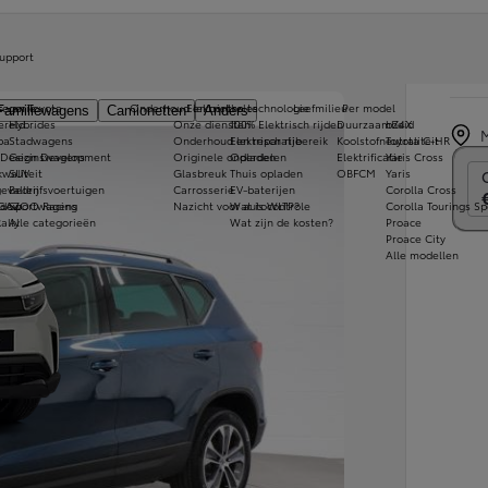
Sea
upport
1.0 TS
s van Toyota
tegorie
Onderhoud en controles
Elektrische technologie
Leefmilieu
Per model
Familiewagens
Camionetten
Anders
ereld
Hybrides
Onze diensten
100% Elektrisch rijden
Duurzaamheid
bZ4X
pa
Stadwagens
Onderhoud en reparatie
Elektrisch rijbereik
Koolstofneutraliteit
Toyota C-HR
 Design Development
Gezinswagens
Originele onderdelen
Opladen
Elektrificatie
Yaris Cross
Prij
kwaliteit
SUV
Glasbreuk
Thuis opladen
OBFCM
Yaris
evallen
Bedrijfsvoertuigen
Carrosserie
EV-baterijen
Corolla Cross
ndow
 GAZOO Racing
Sportwagens
Nazicht voor autocontrole
Wat is WLTP?
Corolla Tourings Sp
ally
Alle categorieën
Wat zijn de kosten?
Proace
Proace City
Alle modellen