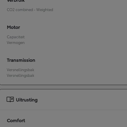
CO2 combined - Weighted
Motor
Capaciteit
Vermogen
Transmission
Versnellingsbak
Versnellingsbak
Uitrusting
Vanaf
of financiering vanaf
Comfort
bZ4X Touring