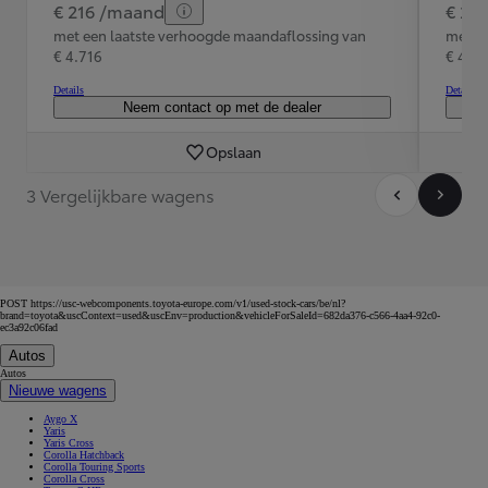
€ 216 /maand
€ 20
met een laatste verhoogde maandaflossing van
met e
€ 4.716
€ 4.4
Details
Details
Neem contact op met de dealer
Opslaan
3 Vergelijkbare wagens
POST https://usc-webcomponents.toyota-europe.com/v1/used-stock-cars/be/nl?
brand=toyota&uscContext=used&uscEnv=production&vehicleForSaleId=682da376-c566-4aa4-92c0-
ec3a92c06fad
Autos
Autos
Nieuwe wagens
Aygo X
Yaris
Yaris Cross
Corolla Hatchback
Corolla Touring Sports
Corolla Cross