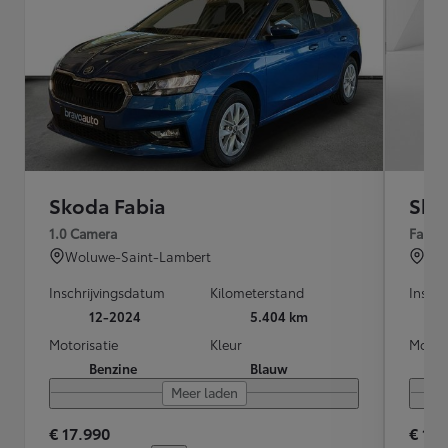
Skoda Fabia
Sko
1.0 Camera
Famil
Woluwe-Saint-Lambert
Chê
Inschrijvingsdatum
Kilometerstand
Inschr
12-2024
5.404 km
Motorisatie
Kleur
Motori
Benzine
Blauw
Meer laden
€ 17.990
€ 16.