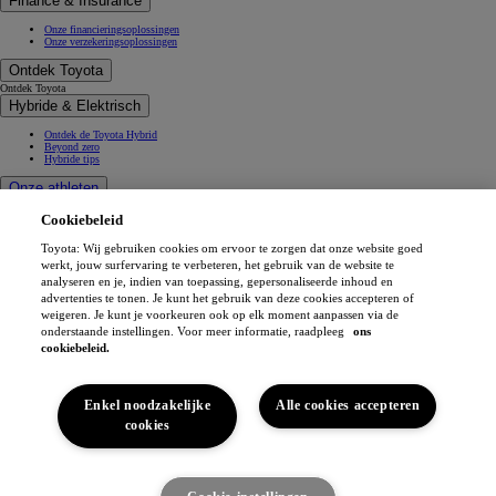
Finance & Insurance
Onze financieringsoplossingen
Onze verzekeringsoplossingen
Ontdek Toyota
Ontdek Toyota
Hybride & Elektrisch
Ontdek de Toyota Hybrid
Beyond zero
Hybride tips
Onze athleten
Mobiliteitsprojecten
Cookiebeleid
Atleten
Toyota: Wij gebruiken cookies om ervoor te zorgen dat onze website goed
Toyota Gazoo Racing
werkt, jouw surfervaring te verbeteren, het gebruik van de website te
analyseren en je, indien van toepassing, gepersonaliseerde inhoud en
Toyota GR Sport
Dakar Rally
advertenties te tonen. Je kunt het gebruik van deze cookies accepteren of
WRC - World Rally Championship
weigeren. Je kunt je voorkeuren ook op elk moment aanpassen via de
WEC - World Endurance Championship
onderstaande instellingen. Voor meer informatie, raadpleeg
ons
GR H2 Racing Concept
cookiebeleid.
This is Toyota
Toyota Belgium
Ruimte Toyota
Enkel noodzakelijke
Alle cookies accepteren
Waarom Toyota
cookies
Wagen comfort
Toyota in Europa
Ik ben geïnteresseerd
Gemaakt in Europa