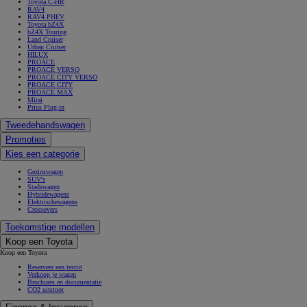
Toyota C-HR
RAV4
RAV4 PHEV
Toyota bZ4X
bZ4X Touring
Land Cruiser
Urban Cruiser
HILUX
PROACE
PROACE VERSO
PROACE CITY VERSO
PROACE CITY
PROACE MAX
Mirai
Prius Plug-in
Tweedehandswagen
Promoties
Kies een categorie
Gezinswagen
SUV's
Stadswagen
Hybridewagens
Elektrischewagens
Crossovers
Toekomstige modellen
Koop een Toyota
Koop een Toyota
Reserveer een testrit
Verkoop je wagen
Brochures en documentatie
CO2 uitstoot