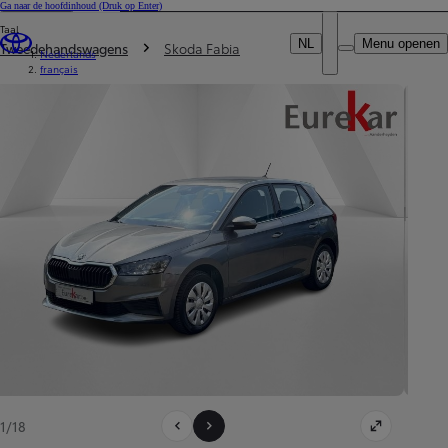
Ga naar de hoofdinhoud
(Druk op Enter)
Particulier
Taal
DEALER NAME
Je bent hier
:
Professional
NL
Menu openen
Tweedehandswagens
Skoda Fabia
Nederlands
français
1/18