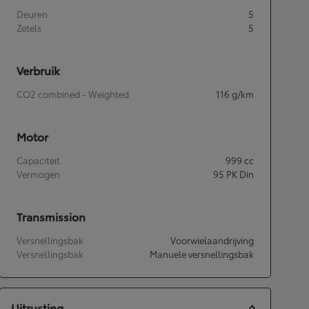
Deuren
5
Zetels
5
Verbruik
CO2 combined - Weighted
116
g/km
Motor
Capaciteit
999
cc
Vermogen
95
PK Din
Transmission
Versnellingsbak
Voorwielaandrijving
Versnellingsbak
Manuele versnellingsbak
Uitrusting