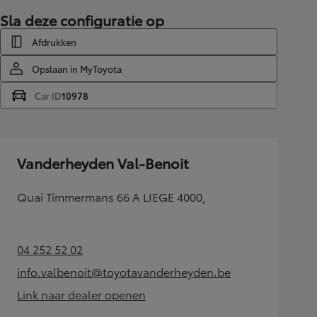
Sla deze configuratie op
Afdrukken
Opslaan in MyToyota
Car ID
10978
Vanderheyden Val-Benoit
Quai Timmermans 66 A LIEGE 4000,
04 252 52 02
(Opens in new tab)
info.valbenoit@toyotavanderheyden.be
(Opens in new tab)
Link naar dealer openen
(Opens in new tab)