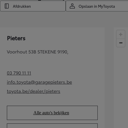
Afdrukken
Opslaan in MyToyota
LAND CRUISER 250
Pieters
Voorhout 53B STEKENE 9190,
03 790 11 11
(Opens in new tab)
info.toyota@garagepieters.be
(Opens in new tab)
toyota.be/dealer/pieters
(Opens in new tab)
Alle auto's bekijken
(Opens in new tab)