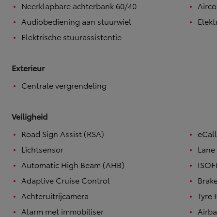
Neerklapbare achterbank 60/40
Airco
Audiobediening aan stuurwiel
Elekt
Elektrische stuurassistentie
Exterieur
Centrale vergrendeling
Veiligheid
Road Sign Assist (RSA)
eCal
Lichtsensor
Lane 
Automatic High Beam (AHB)
ISOF
Adaptive Cruise Control
Brake
Achteruitrijcamera
Tyre 
Vanaf
of financiering vanaf
Alarm met immobiliser
Airb