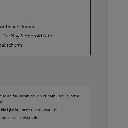
ooth aansluiting
e CarPlay & Android Auto
aakscherm
le van de wagen op 145 punten (incl. hybride
ij)
ekkelijke financieringsvoorwaarden
t mogelijk na afspraak
Vanaf
of financiering vanaf