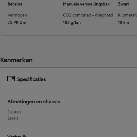
Benzine
Manuele versnellingsbak
Zwart
Vanaf
of financiering vanaf
Vermogen
CO2 combined - Weighted
Kilometer
Toyota C-HR
72 PK Din
108 g/km
10 km
HYBRIDE
Kenmerken
Specificaties
Afmetingen en chassis
Deuren
Zetels
Verbruik