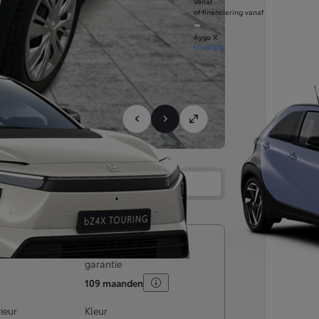
Vanaf
of financiering vanaf
Aygo X
HYBRIDE
Services
Dealer
ingsdatum
Maximale (resterende)
garantie
109 maanden
rieur
Kleur
Vanaf