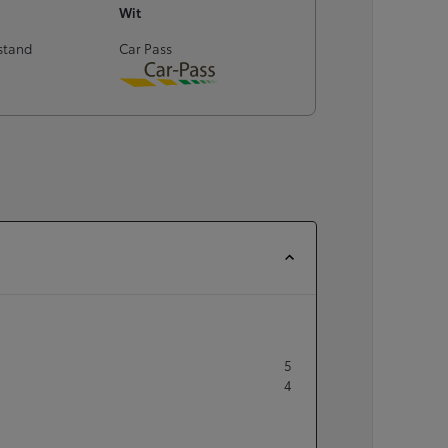
of financiering vanaf
Wit
stand
Car Pass
Yaris Cross
HYBRIDE
Download
5
4