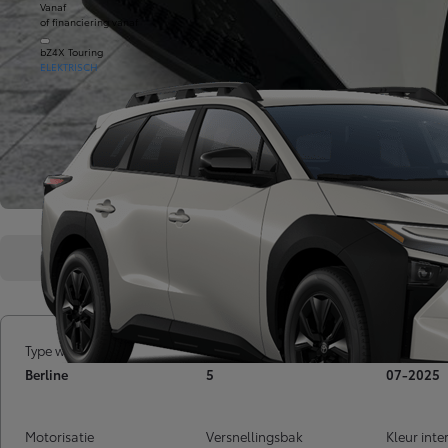
Vanaf
of financiering vanaf
bZ4X Touring
ELEKTRISCH
Overzicht
Kenmerken
Type wagen
Deuren
Inschrijv
Berline
5
07-2025
Motorisatie
Versnellingsbak
Kleur inte