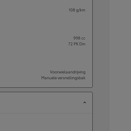
108
g/km
998
cc
72
PK Din
Voorwielaandrijving
Manuele versnellingsbak