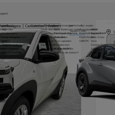
Toy
upport
X-Pla
s van Toyota
tegorie
Onderhoud en controles
Elektrische technologie
Leefmilieu
Per model
Familiewagens
Camionetten
Anders
ereld
Hybrides
Onze diensten
100% Elektrisch rijden
Duurzaamheid
bZ4X
Toyota C-HR+
pa
Stadwagens
Onderhoud en reparatie
Elektrisch rijbereik
Koolstofneutraliteit
Toyota C-HR
ELEKTRISCH
 Design Development
Gezinswagens
Originele onderdelen
Opladen
Elektrificatie
Yaris Cross
Con
kwaliteit
SUV
Glasbreuk
Thuis opladen
OBFCM
Yaris
evallen
Bedrijfsvoertuigen
Carrosserie
EV-baterijen
Corolla Cross
ndow
 GAZOO Racing
Sportwagens
Nazicht voor autocontrole
Wat is WLTP?
Corolla Tourings Sp
ally
Alle categorieën
Wat zijn de kosten?
Proace
Proace City
Alle modellen
Le