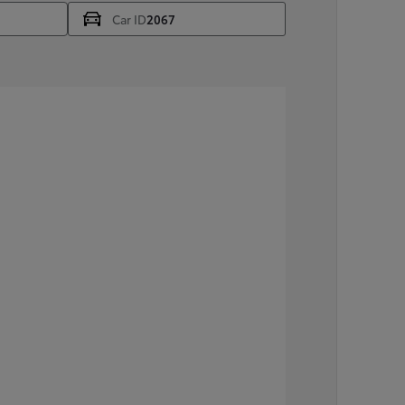
of financiering vanaf
Car ID
2067
Hilux
ELEKTRISCH