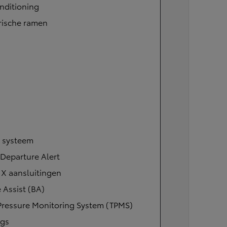
nditioning
rische ramen
l systeem
Departure Alert
IX aansluitingen
 Assist (BA)
Pressure Monitoring System (TPMS)
ags