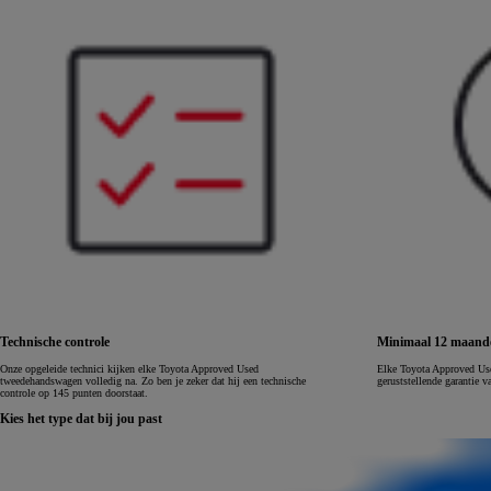
LAND CRUISER 250
Technische controle
Minimaal 12 maande
Onze opgeleide technici kijken elke Toyota Approved Used
Elke Toyota Approved Us
tweedehandswagen volledig na. Zo ben je zeker dat hij een technische
geruststellende garantie
controle op 145 punten doorstaat.
Kies het type dat bij jou past