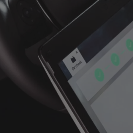
Tweedehandswagens
De beste tweedehandswagens van je gespeciali
verdeler