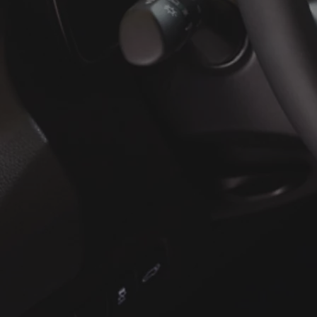
of financiering vanaf
Yaris Cross
HYBRIDE