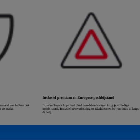
Inclusief premium en Europese pechbijstand
verstand van hebben. We
Bij elke Toyota Approved Used tweedehandswagen krijg je volledige
p de markt.
pechbijstand, inclusief pechverhelping en takeldiensten bij jou thuis of langs
de weg.