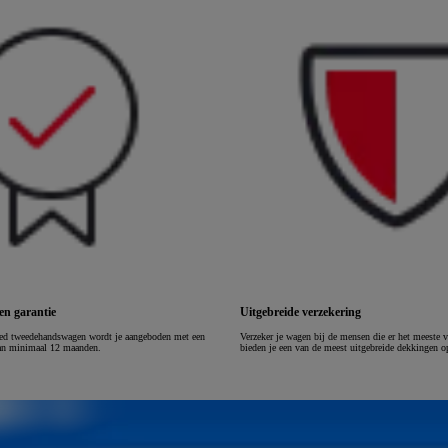
of financiering vanaf
Hilux
ELEKTRISCH
n garantie
Uitgebreide verzekering
ed tweedehandswagen wordt je aangeboden met een
Verzeker je wagen bij de mensen die er het meeste 
 van minimaal 12 maanden.
bieden je een van de meest uitgebreide dekkingen o