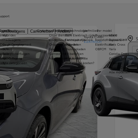
Toy
upport
HYBR
s van Toyota
tegorie
Onderhoud en controles
Elektrische technologie
Leefmilieu
Per model
Familiewagens
Camionetten
Anders
ereld
Hybrides
Onze diensten
100% Elektrisch rijden
Duurzaamheid
bZ4X
Toyota C-HR+
pa
Stadwagens
Onderhoud en reparatie
Elektrisch rijbereik
Koolstofneutraliteit
Toyota C-HR
ELEKTRISCH
 Design Development
Gezinswagens
Originele onderdelen
Opladen
Elektrificatie
Yaris Cross
Con
kwaliteit
SUV
Glasbreuk
Thuis opladen
OBFCM
Yaris
evallen
Bedrijfsvoertuigen
Carrosserie
EV-baterijen
Corolla Cross
ndow
 GAZOO Racing
Sportwagens
Nazicht voor autocontrole
Wat is WLTP?
Corolla Tourings Sp
ally
Alle categorieën
Wat zijn de kosten?
Proace
Proace City
Alle modellen
Le