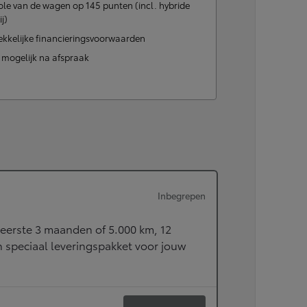
le van de wagen op 145 punten (incl. hybride
of financiering vanaf
ij)
Hilux
ELEKTRISCH
ekkelijke financieringsvoorwaarden
t mogelijk na afspraak
Inbegrepen
eerste 3 maanden of 5.000 km, 12
speciaal leveringspakket voor jouw