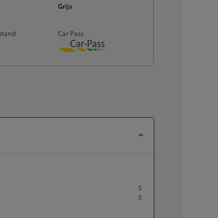
of financiering vanaf
Grijs
Yaris Cross
stand
Car Pass
HYBRIDE
Download
5
5