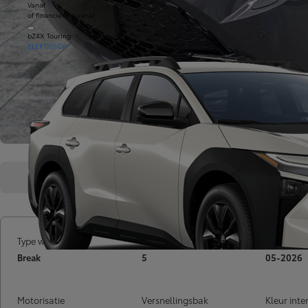
Vanaf
of financiering vanaf
bZ4X Touring
ELEKTRISCH
Overzicht
Kenmerken
Type wagen
Deuren
Inschrijv
Break
5
05-2026
Motorisatie
Versnellingsbak
Kleur inte