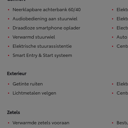
Neerklapbare achterbank 60/40
Elekt
Audiobediening aan stuurwiel
Elekt
Draadloze smartphone oplader
Elect
Verwarmd stuurwiel
Auto
Elektrische stuurassistentie
Cent
Smart Entry & Start systeem
Exterieur
Getinte ruiten
Elekt
Lichtmetalen velgen
Centr
Zetels
Vanaf
Verwarmde zetels vooraan
Bestu
of financiering vanaf