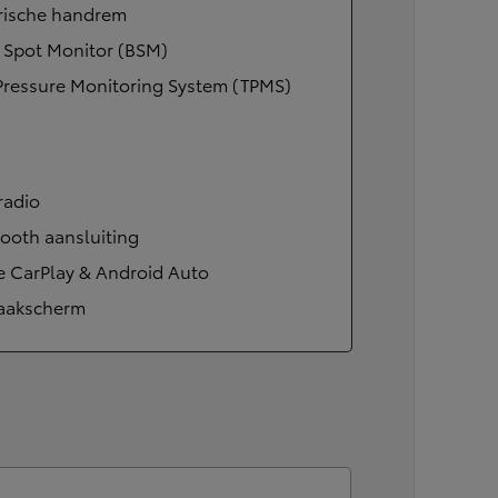
trische handrem
Corolla Cross
HYBRIDE
 Spot Monitor (BSM)
Pressure Monitoring System (TPMS)
radio
ooth aansluiting
e CarPlay & Android Auto
aakscherm
Vanaf