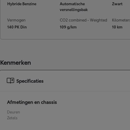
Hybride Benzine
Automatische
Zwart
Vanaf
versnellingsbak
of financiering vanaf
Toyota C-HR
Vermogen
CO2 combined - Weighted
Kilometer
HYBRIDE
140 PK Din
109 g/km
10 km
Kenmerken
Specificaties
Afmetingen en chassis
Deuren
Zetels