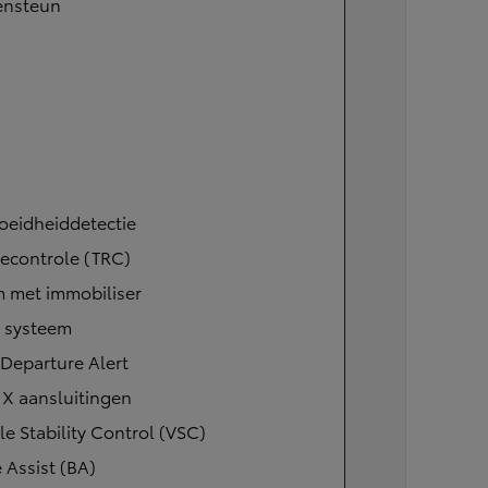
ensteun
oeidheiddetectie
iecontrole (TRC)
m met immobiliser
l systeem
Departure Alert
IX aansluitingen
le Stability Control (VSC)
 Assist (BA)
Vanaf
of financiering vanaf