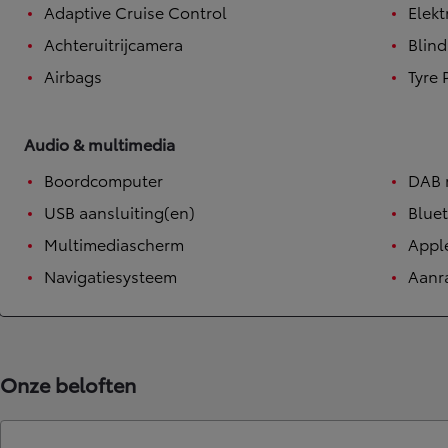
Adaptive Cruise Control
Elek
Corolla Touring Sports
HYBRIDE
Achteruitrijcamera
Blind
Airbags
Tyre 
Audio & multimedia
Boordcomputer
DAB 
USB aansluiting(en)
Bluet
Multimediascherm
Appl
Navigatiesysteem
Aanr
Onze beloften
Vanaf
of financiering vanaf