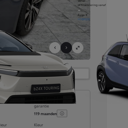
Vanaf
of financiering vanaf
Aygo X
HYBRIDE
Services
Dealer
ingsdatum
Maximale (resterende)
garantie
119 maanden
rieur
Kleur
Vanaf