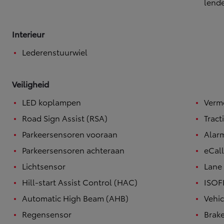
lend
Interieur
Lederenstuurwiel
Veiligheid
LED koplampen
Verm
Road Sign Assist (RSA)
Tract
Parkeersensoren vooraan
Alar
Parkeersensoren achteraan
eCal
Lichtsensor
Lane 
Hill-start Assist Control (HAC)
ISOF
Automatic High Beam (AHB)
Vehic
Regensensor
Brake