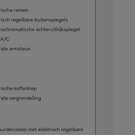
rische ramen
risch regelbare buitenspiegels
rochromatische achteruitkijkspiegel
 A/C
rale armsteun
rische kofferklep
ale vergrendeling
urderszetel met elektrisch regelbare