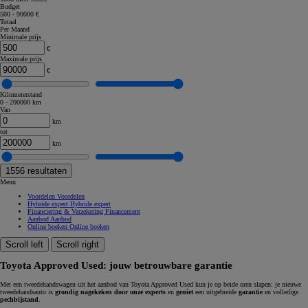
Budget
500 - 90000 €
Totaal
Per Maand
Minimale prijs
€
Maximale prijs
€
Kilometerstand
0 - 200000 km
Van
km
tot
km
1556
resultaten
Menu
Voordelen
Voordelen
Hybride expert
Hybride expert
Financiering & Verzekering
Financement
Aanbod
Aanbod
Online boeken
Online boeken
Scroll left
Scroll right
Toyota Approved Used: jouw betrouwbare garantie
Met een tweedehandswagen uit het aanbod van Toyota Approved Used kun je op beide oren slapen: je nieuwe
tweedehandsauto is
grondig nagekeken door onze experts
en
geniet
een uitgebreide
garantie
en volledige
pechbijstand
.