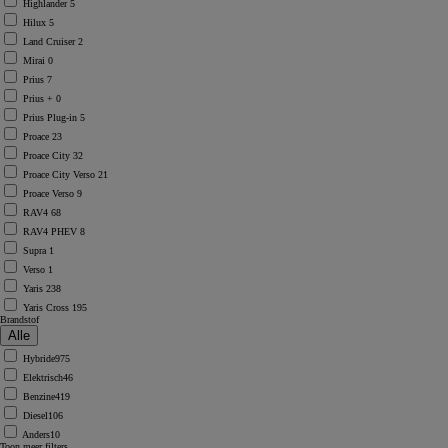
Highlander
5
Hilux
5
Land Cruiser
2
Mirai
0
Prius
7
Prius +
0
Prius Plug-in
5
Proace
23
Proace City
32
Proace City Verso
21
Proace Verso
9
RAV4
68
RAV4 PHEV
8
Supra
1
Verso
1
Yaris
238
Yaris Cross
195
Brandstof
Hybride
975
Elektrisch
46
Benzine
419
Diesel
106
Anders
10
Toon meer filters