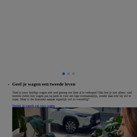
Geef je wagen een tweede leven
Vind je jouw huidige wagen niet oud genoeg om hem al te verkopen? Dan ben je niet alleen: veel
mensen ruilen hun wagen pas na jaren in voor een lage overnameprijs, zonder daar echt bij stil te
staan. Maar is die klassieke aanpak eigenlijk wel zo voordelig?
Ontdek de waarde van jouw wagen