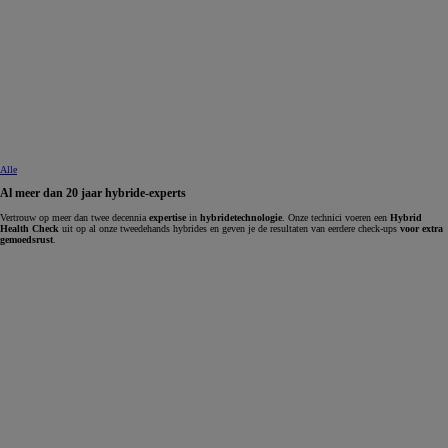
Alle
Al meer dan 20 jaar hybride-experts
Vertrouw op meer dan twee decennia
expertise
in
hybridetechnologie
. Onze technici voeren een
Hybrid
Health Check
uit op al onze tweedehands hybrides en geven je de resultaten van eerdere check-ups
voor extra
gemoedsrust
.