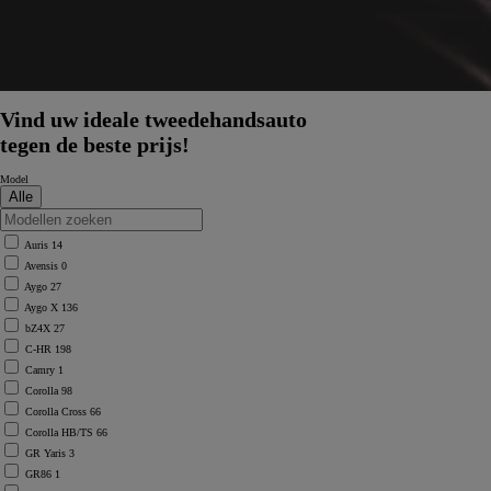
Vind uw ideale tweedehandsauto
tegen de beste prijs!
Model
Auris
14
Avensis
0
Aygo
27
Aygo X
136
bZ4X
27
C-HR
198
Camry
1
Corolla
98
Corolla Cross
66
Corolla HB/TS
66
GR Yaris
3
GR86
1