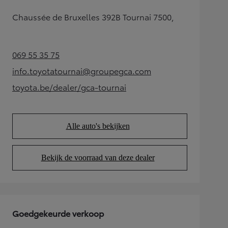
Chaussée de Bruxelles 392B Tournai 7500,
069 55 35 75
(Opens in new tab)
info.toyotatournai@groupegca.com
(Opens in new tab)
toyota.be/dealer/gca-tournai
(Opens in new tab)
Alle auto's bekijken
(Opens in new tab)
Bekijk de voorraad van deze dealer
(Opens in new tab)
Goedgekeurde verkoop