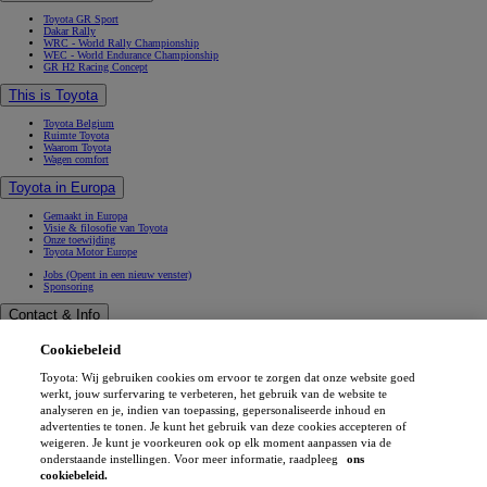
Toyota GR Sport
Dakar Rally
WRC - World Rally Championship
WEC - World Endurance Championship
GR H2 Racing Concept
This is Toyota
Toyota Belgium
Ruimte Toyota
Waarom Toyota
Wagen comfort
Toyota in Europa
Gemaakt in Europa
Visie & filosofie van Toyota
Onze toewijding
Toyota Motor Europe
Jobs
(Opent in een nieuw venster)
Sponsoring
Contact & Info
Contact & Info
Cookiebeleid
Vind een verdeler
Werkplaatsafspraak
Toyota: Wij gebruiken cookies om ervoor te zorgen dat onze website goed
Verkoopafspraak
(Opent in een nieuw venster)
Contacteer ons
werkt, jouw surfervaring te verbeteren, het gebruik van de website te
Onze verdelers
analyseren en je, indien van toepassing, gepersonaliseerde inhoud en
FAQ (Veelgestelde vragen)
advertenties te tonen. Je kunt het gebruik van deze cookies accepteren of
Wettelijke vermelding
weigeren. Je kunt je voorkeuren ook op elk moment aanpassen via de
Privéleven
onderstaande instellingen. Voor meer informatie, raadpleeg
ons
Data sharing
Cookies
cookiebeleid.
Toegankelijkheid