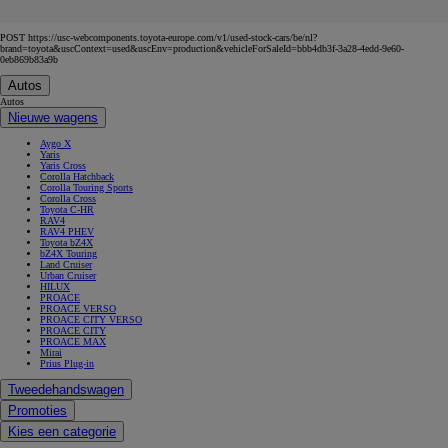
POST https://usc-webcomponents.toyota-europe.com/v1/used-stock-cars/be/nl?
brand=toyota&uscContext=used&uscEnv=production&vehicleForSaleId=bbb4db3f-3a28-4edd-9e60-
0eb869b83a9b
Autos
Autos
Nieuwe wagens
Aygo X
Yaris
Yaris Cross
Corolla Hatchback
Corolla Touring Sports
Corolla Cross
Toyota C-HR
RAV4
RAV4 PHEV
Toyota bZ4X
bZ4X Touring
Land Cruiser
Urban Cruiser
HILUX
PROACE
PROACE VERSO
PROACE CITY VERSO
PROACE CITY
PROACE MAX
Mirai
Prius Plug-in
Tweedehandswagen
Promoties
Kies een categorie