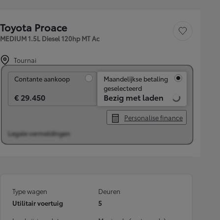
Toyota Proace
Voertuig opslaan
MEDIUM 1.5L Diesel 120hp MT Ac
Tournai
Contante aankoop
Contante aankoop
Maandelijkse betaling
geselecteerd
€ 29.450
Bezig met laden
Personalise finance
Legale vermeldingen
Type wagen
Deuren
Utilitair voertuig
5