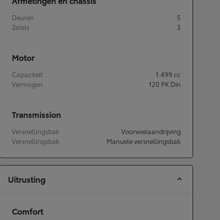
Afmetingen en chassis
Deuren
5
Zetels
3
Motor
Capaciteit
1.499
cc
Vermogen
120
PK Din
Transmission
Versnellingsbak
Voorwielaandrijving
Versnellingsbak
Manuele versnellingsbak
Uitrusting
Comfort