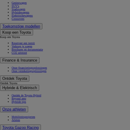
Gezinswagen
SUV's
Stadswagen
Hybridewagens
Elektrischewagens
Crossovers
Toekomstige modellen
Koop een Toyota
Koop een Toyota
Reserveer een testrit
Verkoop je wagen
Brochures en documentatie
CO2 uitstoot
Finance & Insurance
Onze financieringsoplossingen
Onze verzekeringsoplossingen
Ontdek Toyota
Ontdek Toyota
Hybride & Elektrisch
Ontdek de Toyota Hybrid
Beyond zero
Hybride tips
Onze athleten
Mobiliteitsprojecten
Atleten
Toyota Gazoo Racing