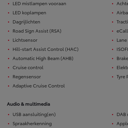
LED mistlampen vooraan
Achte
LED koplampen
Airb
Dagrijlichten
Tract
Road Sign Assist (RSA)
eCal
Lichtsensor
Lane 
Hill-start Assist Control (HAC)
ISOF
Automatic High Beam (AHB)
Brake
Cruise control
Elek
Regensensor
Tyre 
Adaptive Cruise Control
Audio & multimedia
USB aansluiting(en)
DAB 
Spraakherkenning
Appl