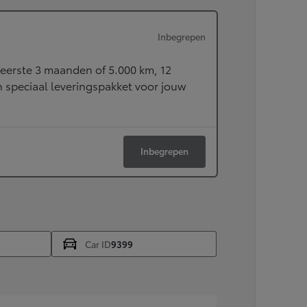
of financiering vanaf
Hilux
ELEKTRISCH
Inbegrepen
eerste 3 maanden of 5.000 km, 12
speciaal leveringspakket voor jouw
Inbegrepen
Car ID
9399