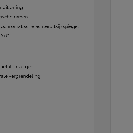
nditioning
rische ramen
rochromatische achteruitkijkspiegel
 A/C
tmetalen velgen
ale vergrendeling