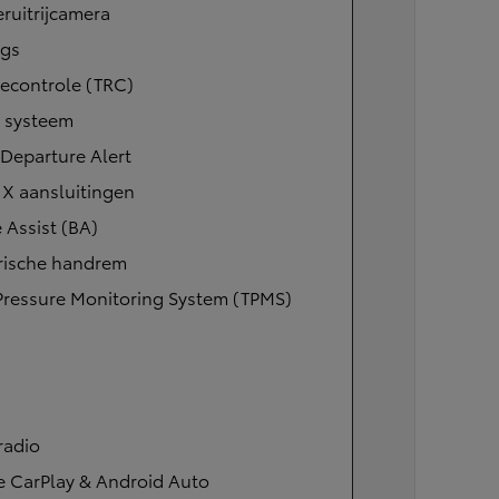
ruitrijcamera
ags
iecontrole (TRC)
l systeem
Departure Alert
IX aansluitingen
 Assist (BA)
trische handrem
Pressure Monitoring System (TPMS)
radio
Vanaf
e CarPlay & Android Auto
of financiering vanaf