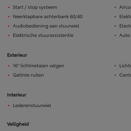
Start / stop systeem
Airco
Neerklapbare achterbank 60/40
Elekt
Audiobediening aan stuurwiel
Elect
Elektrische stuurassistentie
Auto
Exterieur
16" lichtmetalen velgen
Lich
Getinte ruiten
Centr
Interieur
Lederenstuurwiel
Vanaf
Veiligheid
of financiering vanaf