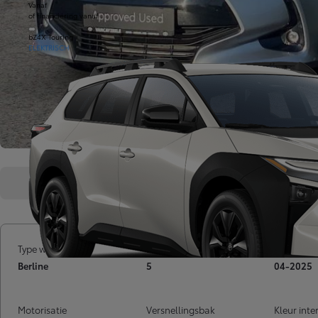
Vanaf
of financiering vanaf
bZ4X Touring
ELEKTRISCH
Overzicht
Kenmerken
Type wagen
Deuren
Inschrijv
Berline
5
04-2025
Motorisatie
Versnellingsbak
Kleur inte