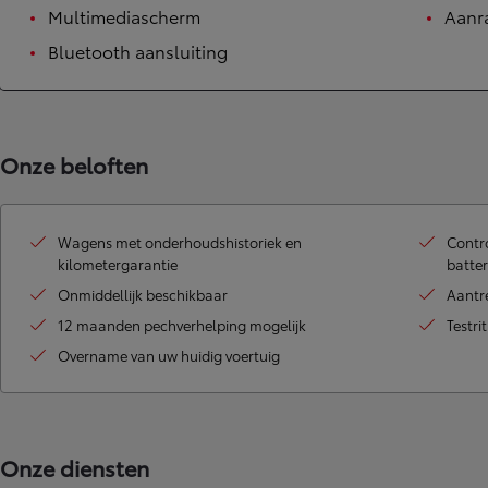
Multimediascherm
Aanr
Corolla Touring Sports
HYBRIDE
Bluetooth aansluiting
Onze beloften
Wagens met onderhoudshistoriek en
Contro
kilometergarantie
batter
Onmiddellijk beschikbaar
Aantr
12 maanden pechverhelping mogelijk
Testri
Overname van uw huidig voertuig
Vanaf
Onze diensten
of financiering vanaf