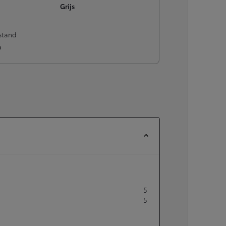
of financiering vanaf
Grijs
Yaris Cross
stand
HYBRIDE
m
5
5