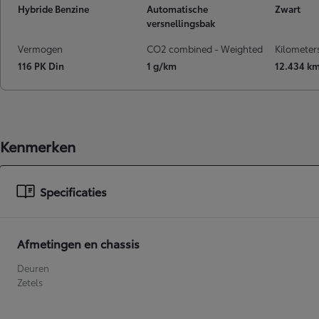
Hybride Benzine
Automatische
Zwart
Vanaf
versnellingsbak
of financiering vanaf
Toyota C-HR
Vermogen
CO2 combined - Weighted
Kilometer
HYBRIDE
116 PK Din
1 g/km
12.434 k
Kenmerken
Specificaties
Afmetingen en chassis
Deuren
Zetels