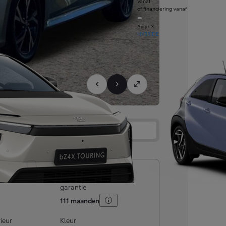
Vanaf
of financiering vanaf
Aygo X
HYBRIDE
Services
Dealer
ingsdatum
Maximale (resterende)
garantie
111 maanden
rieur
Kleur
Vanaf