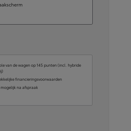
aakscherm
Corolla Cross
HYBRIDE
le van de wagen op 145 punten (incl. hybride
ij)
ekkelijke financieringsvoorwaarden
t mogelijk na afspraak
Vanaf