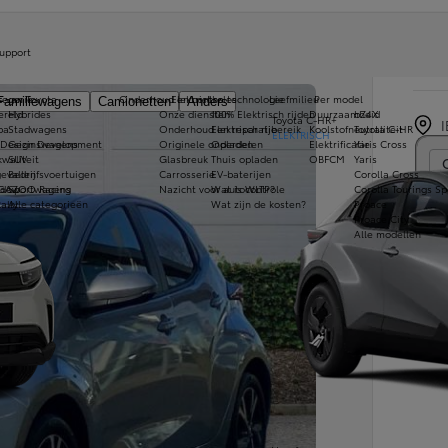
Toy
upport
HYBR
s van Toyota
tegorie
Onderhoud en controles
Elektrische technologie
Leefmilieu
Per model
Familiewagens
Camionetten
Anders
ereld
Hybrides
Onze diensten
100% Elektrisch rijden
Duurzaamheid
bZ4X
Toyota C-HR+
pa
Stadwagens
Onderhoud en reparatie
Elektrisch rijbereik
Koolstofneutraliteit
Toyota C-HR
ELEKTRISCH
 Design Development
Gezinswagens
Originele onderdelen
Opladen
Elektrificatie
Yaris Cross
Con
kwaliteit
SUV
Glasbreuk
Thuis opladen
OBFCM
Yaris
evallen
Bedrijfsvoertuigen
Carrosserie
EV-baterijen
Corolla Cross
ndow
 GAZOO Racing
Sportwagens
Nazicht voor autocontrole
Wat is WLTP?
Corolla Tourings Sp
ally
Alle categorieën
Wat zijn de kosten?
Proace
Proace City
Alle modellen
Le