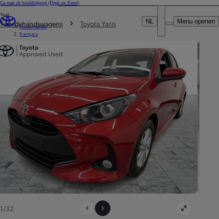
Ga naar de hoofdinhoud
(Druk op Enter)
Particulier
Taal
DEALER NAME
Je bent hier
:
Professional
NL
Menu openen
Tweedehandswagens
Toyota Yaris
Nederlands
français
1/32