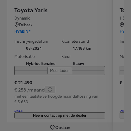
Toyota Yaris
Toyo
Dynamic
1.5 Ic
Dilbeek
MA
HYBRIDE
HYBR
Inschrijvingsdatum
Kilometerstand
Inschr
08-2024
17.188 km
Motorisatie
Kleur
Motori
Hybride Benzine
Blauw
Meer laden
€ 21.490
€ 23
€ 258 /maand
met een laatste verhoogde maandaflossing van
€ 5.633
Details
Details
Neem contact op met de dealer
Opslaan