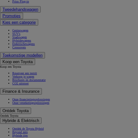
Prius Plug-in
Tweedehandswagen
Promoties
Kies een categorie
Gezinswagen
SUV's
Stadswagen
Hybridewagens
Elektrischewagens
Crossovers
Toekomstige modellen
Koop een Toyota
Koop een Toyota
Reserveer een testrit
Verkoop je wagen
Brochures en documentatie
CO2 uitstoot
Finance & Insurance
Onze financieringsoplossingen
Onze verzekeringsoplossingen
Ontdek Toyota
Ontdek Toyota
Hybride & Elektrisch
Ontdek de Toyota Hybrid
Beyond zero
Hybride tips