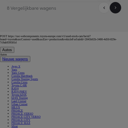
8 Vergelijkbare wagens
POST https://usc-webcomponents.toyota-europe.com/v1/used-stock-cars/be/nl?
brand=toyota&uscContext=used&uscEnv=production&vehicleForSaleId=2845b02b-3480-4d50-829e-
7c9ab939581d
Autos
Autos
Nieuwe wagens
Aygo X
Yaris
Yaris Cross
Corolla Hatchback
Corolla Touring Sports
Corolla Cross
Toyota C-HR
RAV4
RAV4 PHEV
Toyota bZ4X
bZ4X Touring
Land Cruiser
Urban Cruiser
HILUX
PROACE
PROACE VERSO
PROACE CITY VERSO
PROACE CITY
PROACE MAX
Mirai