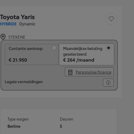
Toyota Yaris
Voertuig opslaan
HYBRIDE
Dynamic
STEKENE
Contante aankoop
Contante aankoop
Maandelijkse betaling
geselecteerd
€ 21.950
€ 264 /maand
Personalise finance
Legale vermeldingen
Type wagen
Deuren
Berline
5