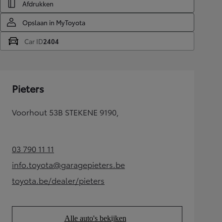
Afdrukken
Opslaan in MyToyota
Car ID
2404
Pieters
Voorhout 53B STEKENE 9190,
03 790 11 11
(Opens in new tab)
info.toyota@garagepieters.be
(Opens in new tab)
toyota.be/dealer/pieters
(Opens in new tab)
Alle auto's bekijken