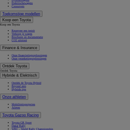
Elektrischewagens
Crossovers
Toekomstige modellen
Koop een Toyota
Koop een Toyota
Reserveer een testrit
Verkoop je wagen
Brochures en documentatie
CO2 uitstoot
Finance & Insurance
Onze financieringsoplossingen
Onze verzekeringsoplossingen
Ontdek Toyota
Ontdek Toyota
Hybride & Elektrisch
Ontdek de Toyota Hybrid
Beyond zero
Hybride tips
Onze athleten
Mobiliteitsprojecten
Atleten
Toyota Gazoo Racing
Toyota GR Sport
Dakar Rally
WRC - World Rally Championship