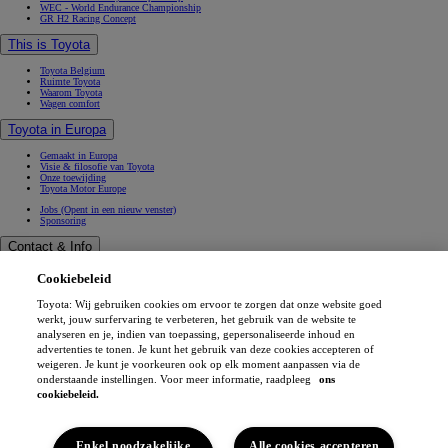
WEC - World Endurance Championship
GR H2 Racing Concept
This is Toyota
Toyota Belgium
Ruimte Toyota
Waarom Toyota
Wagen comfort
Toyota in Europa
Gemaakt in Europa
Visie & filosofie van Toyota
Onze toewijding
Toyota Motor Europe
Jobs
(Opent in een nieuw venster)
Sponsoring
Contact & Info
Contact & Info
Cookiebeleid
Vind een verdeler
Werkplaatsafspraak
Toyota: Wij gebruiken cookies om ervoor te zorgen dat onze website goed
Verkoopafspraak
(Opent in een nieuw venster)
Contacteer ons
werkt, jouw surfervaring te verbeteren, het gebruik van de website te
Onze verdelers
analyseren en je, indien van toepassing, gepersonaliseerde inhoud en
FAQ (Veelgestelde vragen)
advertenties te tonen. Je kunt het gebruik van deze cookies accepteren of
Wettelijke vermelding
weigeren. Je kunt je voorkeuren ook op elk moment aanpassen via de
Privéleven
onderstaande instellingen. Voor meer informatie, raadpleeg
ons
Data sharing
Cookies
cookiebeleid.
Toegankelijkheid
Professionals
MyToyota app
Enkel noodzakelijke
Alle cookies accepteren
(Opent in een nieuw venster)