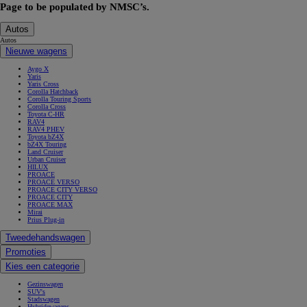
Page to be populated by NMSC’s.
Autos
Autos
Nieuwe wagens
Aygo X
Yaris
Yaris Cross
Corolla Hatchback
Corolla Touring Sports
Corolla Cross
Toyota C-HR
RAV4
RAV4 PHEV
Toyota bZ4X
bZ4X Touring
Land Cruiser
Urban Cruiser
HILUX
PROACE
PROACE VERSO
PROACE CITY VERSO
PROACE CITY
PROACE MAX
Mirai
Prius Plug-in
Tweedehandswagen
Promoties
Kies een categorie
Gezinswagen
SUV's
Stadswagen
Hybridewagens