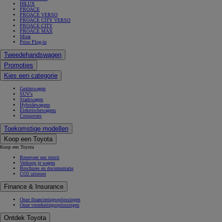
HILUX
PROACE
PROACE VERSO
PROACE CITY VERSO
PROACE CITY
PROACE MAX
Mirai
Prius Plug-in
Tweedehandswagen
Promoties
Kies een categorie
Gezinswagen
SUV's
Stadswagen
Hybridewagens
Elektrischewagens
Crossovers
Toekomstige modellen
Koop een Toyota
Koop een Toyota
Reserveer een testrit
Verkoop je wagen
Brochures en documentatie
CO2 uitstoot
Finance & Insurance
Onze financieringsoplossingen
Onze verzekeringsoplossingen
Ontdek Toyota