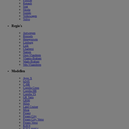
Porsche
Renault
Seat
Skoda
Suzuki
Volkswagen
Volvo
Regio's
Antwerpen
Brussels
Henegouwen
Limburg
Luik
Charleroi
Namen
Oost-Vlanderen
Vlaams-Brabant
Waals-Brabant
Wes-Vlaanderen
Modellen
Aygo X
bZ4X
C-HR
Corolla Cross
Corolla HB
Corolla TS
GR Yaris
GR86
Hilux
Land Cruiser
Mirai
Proace
Proace City
Proace City Verso
Proace Verso
RAV4
RAV4 PHEV