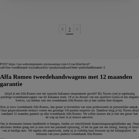
1
Previous page
Next page
POST https://usc-webcomponents.toyota-europe.com/v1/car-filter/be/nl?
carFilter=used&brand=toyota&uscEnv=production&sortOrder=published&brands=2
Alfa Romeo tweedehandswagens met 12 maanden
garantie
Altijd al een Alfa Romeo met dat typische Italiaanse temperament gewild? Bij Toyota vind je regelmatig
prachtige tweedehandswagens van dit Italiaanse merk. Of je nu droomt van een sportieve Giulia of een elegante
Stelvio, wij hebben vast een tweedehands Alfa Romeo die je hart sneller doet kloppen.
Kies je jouw tweedehands Alfa Romeo, dan geniet je bovendien van onze professionele en persoonlijke aanpak.
Onze gespecialiseerde technici voeren een grondige 145-punten inspectie uit. Daardoor krijg je bij Toyota altijd
standaard 12 maanden garantie op elke tweedehands Alfa Romeo. We willen immers dat je met een gerust hart
de weg op kunt in je nieuwe aanwinst.
Om je droomauto binnen handbereik te brengen, bieden we verschillende financieringsmogelijkheden aan. Onze
adviseurs denken graag met je mee over een passende oplossing, of het nu gaat om een lening, leasing of inruil
van je huidige auto. We regelen alle papierwerk, zodat jij je volledig kunt focussen op het belangrijkste: het
uitkiezen van jouw perfecte tweedehands Alfa Romeo.