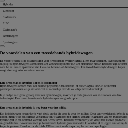
Hybrides
Electrisch
Stadsauto's
SUV
Gezinsauto's
Bestelwagens
Sportwagens
De voordelen van een tweedehands hybridewagen
De voorbije jaren is de belangstelling voor tweedehands hybridewagens alleen maar gestegen. Hybridewagens
en plug-in hybridewagens combineren een verbrandingsmotor met een elektrische motor. Daardoor zijn ze beter
voor het milieu en spaarzamer dan klassieke benzine- of dieselwagens. Een tweedehands hybridewagen kopen
voegt daar nog extra voordelen aan toe.
Een tweedehands hybride kopen is goedkoper
Hybridewagens hebben vaak een duurder prijskaartje dan benzine- of dieselwagens, hoewel ze meestal
goedkoper uitkomen als je de total cost of ownership over de volledige levensduur bekijkt.
Is je budget niet groot genoeg voor een hybridewagen, maar wil je toch genieten van alle troeven van deze
technologie? Dan is een tweedehands hybridewagen een goede optie.
Een tweedehands hybride is nog beter voor het milieu
Een hybridewagen kopen doe je vaak deels omdat dit beter is voor het milieu. Door een tweedehands hybride te
kopen, maak je de ecologische voetafdruk van je aankoop nog kleiner. Dankzij je aankoop van een tweedehands
hybride geef je een bestaand voertuig een tweede leven. Daardoor verminder je de vraag naar nieuwe productie
en grondstoffen. Bovendien hoeft je tweedehands hybride geen honderden kilometers af te leggen om tot bij de
koper te geraken. Daardoor zal de totale CO2-uitstoot en de impact op het milieu lager liggen.