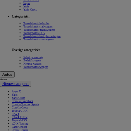
Supra
Yaris
Yaris Cross
Categorieën
Tweedehands hybrides
Tweedehands stadwagens
Tweedehands gezinswagens
Tweedehands SUV
Tweedehands bedrijfsvoertuigen
Tweedehands sportwagens
Overige categorieën
Schat je voertuig
Bedrijfswagens
Nieuwe wagens
Tweedehandsewagens
Autos
Autos
Nieuwe wagens
Aygo X
Yaris
Yaris Cross
Corolla Hatchback
Corolla Touring Sports
Corolla Cross
Toyota C-HR
RAV4
RAV4 PHEV
Toyota bZ4X
bZ4X Touring
Land Cruiser
Urban Cruiser