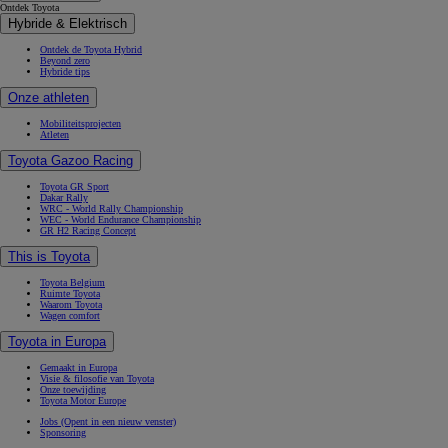
Ontdek Toyota
Hybride & Elektrisch
Ontdek de Toyota Hybrid
Beyond zero
Hybride tips
Onze athleten
Mobiliteitsprojecten
Atleten
Toyota Gazoo Racing
Toyota GR Sport
Dakar Rally
WRC - World Rally Championship
WEC - World Endurance Championship
GR H2 Racing Concept
This is Toyota
Toyota Belgium
Ruimte Toyota
Waarom Toyota
Wagen comfort
Toyota in Europa
Gemaakt in Europa
Visie & filosofie van Toyota
Onze toewijding
Toyota Motor Europe
Jobs
(Opent in een nieuw venster)
Sponsoring