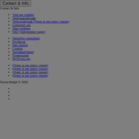
Contact & Info
Contact & Info
Vind een verdeler
Werkplaatsafspraak
Verkoopafspraak
(Opent in een nieuw venster)
Contacteer ons
Onze verdelers
FAQ (Veelgestelde vragen)
Wettelijke vermelding
Privéleven
Data sharing
Cookies
Toegankelijkheid
Professionals
MyToyota app
(Opent in een nieuw venster)
(Opent in een nieuw venster)
(Opent in een nieuw venster)
(Opent in een nieuw venster)
Toyota België © 2026