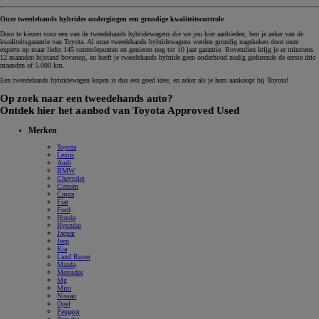
Onze tweedehands hybrides ondergingen een grondige kwaliteitscontrole
Door te kiezen voor een van de tweedehands hybridewagens die we jou hier aanbieden, ben je zeker van de
kwaliteitsgarantie van Toyota. Al onze tweedehands hybridewagens werden grondig nagekeken door onze
experts op maar liefst 145 controlepunten en genieten nog tot 10 jaar garantie. Bovendien krijg je er minstens
12 maanden bijstand bovenop, en heeft je tweedehands hybride geen onderhoud nodig gedurende de eerste drie
maanden of 5.000 km.
Een tweedehands hybridewagen kopen is dus een goed idee, en zeker als je hem aankoopt bij Toyota!
Op zoek naar een tweedehands auto?
Ontdek hier het aanbod van Toyota Approved Used
Merken
Toyota
Lexus
Audi
BMW
Chevrolet
Citroën
Cupra
Fiat
Ford
Honda
Hyundai
Jaguar
Jeep
Kia
Land Rover
Mazda
Mercedes
Mg
Mini
Nissan
Opel
Peugeot