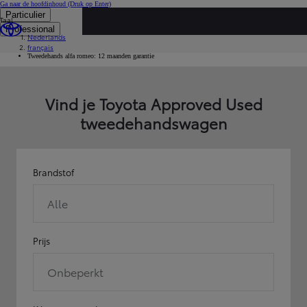
Ga naar de hoofdinhoud
(Druk op Enter)
Particulier
Taal
...
Professional
Nederlands
Occasies
français
Marque
Tweedehands alfa romeo: 12 maanden garantie
Vind je Toyota Approved Used
tweedehandswagen
Brandstof
Alle
Prijs
Onbeperkt