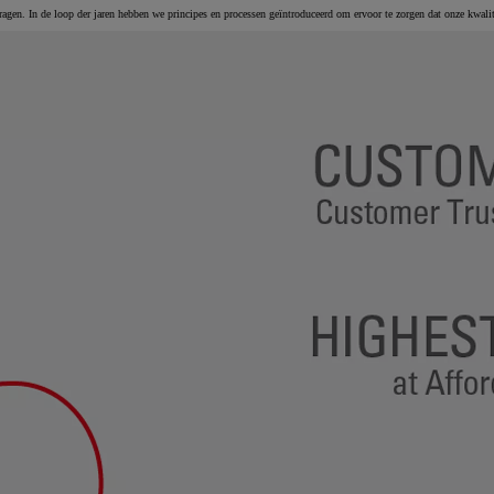
of financiering vanaf
ragen. In de loop der jaren hebben we principes en processen geïntroduceerd om ervoor te zorgen dat onze kwalit
Yaris Cross
HYBRIDE