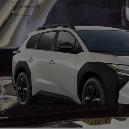
Vanaf
of financiering vanaf
bZ4X Touring
ELEKTRISCH