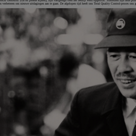
'Genchi Genbutsu' (Ga ter plekke kijken), zijn vastgelegd toen het bedrijf werd opgericht. Sindsdien zijn deze 
en verbeteren om nieuwe uitdagingen aan te gaan. De afgelopen tijd heeft ons Total Quality Control-proces ons