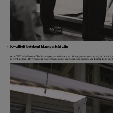
LAND CRUISER 250
Kwaliteit betekent klantgericht zijn
Al in 1969 introduceerde Toyota in Japan een systeem voor het terugroepen van voertuigen. In die tijd
relevant als toen. Het verzamelen van gegevens en het analyseren van feedback van klanten helpt ons