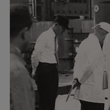
Corolla Touring Sports
HYBRIDE
Vanaf
of financiering vanaf