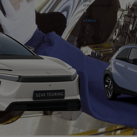
Vanaf
of financiering vanaf
Aygo X
HYBRIDE
Vanaf