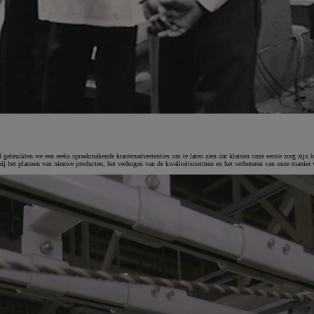
of financiering vanaf
Hilux
ELEKTRISCH
 gebruikten we een reeks spraakmakende krantenadvertenties om te laten zien dat klanten onze eerste zorg zijn b
 bij het plannen van nieuwe producten, het verhogen van de kwaliteitsnormen en het verbeteren van onze manier 