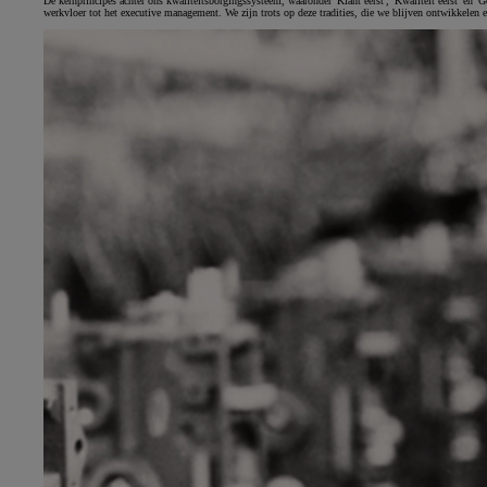
De kernprincipes achter ons kwaliteitsborgingssysteem, waaronder 'Klant eerst', 'Kwaliteit eerst' en 
werkvloer tot het executive management. We zijn trots op deze tradities, die we blijven ontwikkelen 
Vanaf
of financiering vanaf