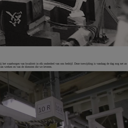
ij het waarborgen van kwaliteit in elk onderdeel van ons bedrijf. Deze toewijding is vandaag de dag nog net zo
van werken en van de diensten die we leveren.