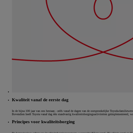
Kwaliteit vanaf de eerste dag
In de bijna 100 jaar van ons bestaan - zelfs vanaf de dagen van de oorspronkelijke Toyoda-familiewe
Bovendien heeft Toyota vanaf dag één standvastig kwaliteitsborgingsactiviteiten geïmplementeerd, wat
Principes voor kwaliteitsborging