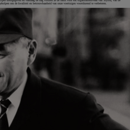
principes doorgegeven en vandaag de dag vormen ze de basis voor elk organisatieniveau van Toyota, van de
 geholpen om de kwaliteit en betrouwbaarheid van onze voertuigen voortdurend te verbeteren.