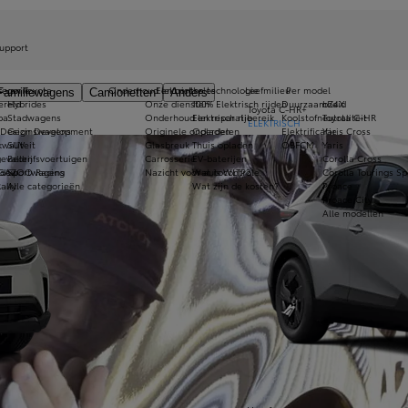
upport
s van Toyota
tegorie
Onderhoud en controles
Elektrische technologie
Leefmilieu
Per model
Familiewagens
Camionetten
Anders
ereld
Hybrides
Onze diensten
100% Elektrisch rijden
Duurzaamheid
bZ4X
Toyota C-HR+
pa
Stadwagens
Onderhoud en reparatie
Elektrisch rijbereik
Koolstofneutraliteit
Toyota C-HR
ELEKTRISCH
 Design Development
Gezinswagens
Originele onderdelen
Opladen
Elektrificatie
Yaris Cross
kwaliteit
SUV
Glasbreuk
Thuis opladen
OBFCM
Yaris
evallen
Bedrijfsvoertuigen
Carrosserie
EV-baterijen
Corolla Cross
ndow
 GAZOO Racing
Sportwagens
Nazicht voor autocontrole
Wat is WLTP?
Corolla Tourings Sp
ally
Alle categorieën
Wat zijn de kosten?
Proace
Proace City
Alle modellen