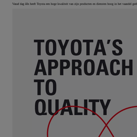
Vanaf dag één heeft Toyota een hoge kwaliteit van zijn producten en diensten hoog in het vaandel ged
Vanaf
of financiering vanaf
Toyota C-HR
HYBRIDE