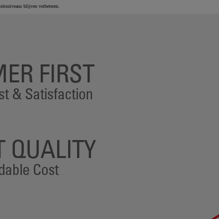
eitsniveaus blijven verbeteren.
Tweedehandswagens
De beste tweedehandswagens van je gespeciali
verdeler