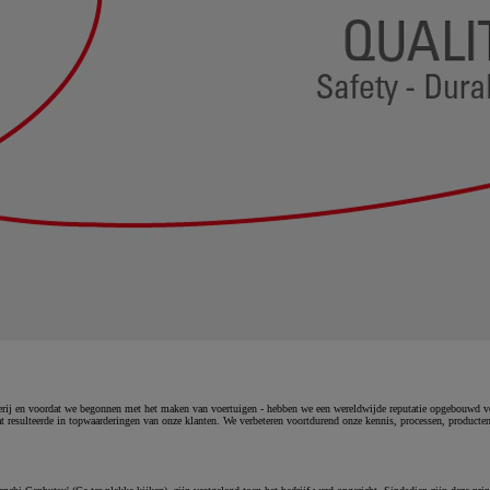
verij en voordat we begonnen met het maken van voertuigen - hebben we een wereldwijde reputatie opgebouwd voo
 resulteerde in topwaarderingen van onze klanten. We verbeteren voortdurend onze kennis, processen, producten 