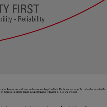
r het leveren van producten en diensten van hoge kwaliteit. Dat is iets wat we willen behouden en uitbreiden.
en diensten om steeds hogere kwaliteitsniveaus te leveren bij alles wat we doen.