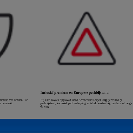
Inclusief premium en Europese pechbijstand
verstand van hebben. We
Bij elke Toyota Approved Used tweedehandswagen krijg je volledige
p de markt.
pechbijstand, inclusief pechverhelping en takeldiensten bij jou thuis of langs
de weg.