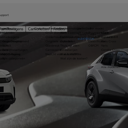
upport
s van Toyota
tegorie
Onderhoud en controles
Elektrische technologie
Leefmilieu
Per model
Familiewagens
Camionetten
Anders
ereld
Hybrides
Onze diensten
100% Elektrisch rijden
Duurzaamheid
bZ4X
Toyota C-HR+
pa
Stadwagens
Onderhoud en reparatie
Elektrisch rijbereik
Koolstofneutraliteit
Toyota C-HR
ELEKTRISCH
 Design Development
Gezinswagens
Originele onderdelen
Opladen
Elektrificatie
Yaris Cross
kwaliteit
SUV
Glasbreuk
Thuis opladen
OBFCM
Yaris
evallen
Bedrijfsvoertuigen
Carrosserie
EV-baterijen
Corolla Cross
ndow
 GAZOO Racing
Sportwagens
Nazicht voor autocontrole
Wat is WLTP?
Corolla Tourings Sp
ally
Alle categorieën
Wat zijn de kosten?
Proace
Proace City
Alle modellen