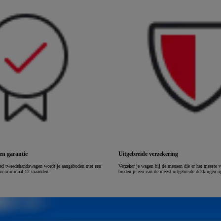
of financiering vanaf
Hilux
ELEKTRISCH
n garantie
Uitgebreide verzekering
ed tweedehandswagen wordt je aangeboden met een
Verzeker je wagen bij de mensen die er het meeste 
 van minimaal 12 maanden.
bieden je een van de meest uitgebreide dekkingen o