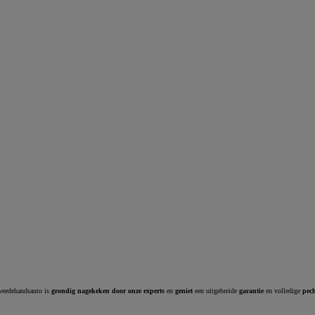
Corolla Cross
HYBRIDE
tweedehandsauto is
grondig nagekeken door onze experts
en
geniet
een uitgebreide
garantie
en volledige
pec
Vanaf