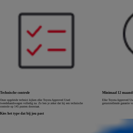
LAND CRUISER 250
Technische controle
Minimaal 12 maande
Onze opgeleide technici kijken elke Toyota Approved Used
Elke Toyota Approved Us
tweedehandswagen volledig na. Zo ben je zeker dat hij een technische
geruststellende garantie
controle op 145 punten doorstaat.
Kies het type dat bij jou past