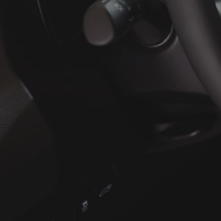
of financiering vanaf
Yaris Cross
HYBRIDE