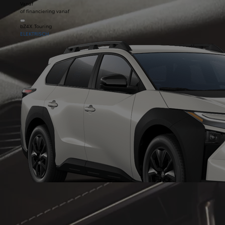
Vanaf
of financiering vanaf
bZ4X Touring
ELEKTRISCH