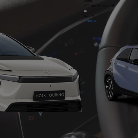
Vanaf
of financiering vanaf
Aygo X
HYBRIDE
Vanaf