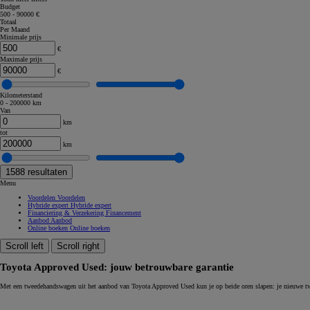
Budget
500 - 90000 €
Corolla Touring Sports
Totaal
HYBRIDE
Per Maand
Minimale prijs
€
Maximale prijs
€
Kilometerstand
0 - 200000 km
Van
km
tot
km
1588
resultaten
Menu
Voordelen
Voordelen
Hybride expert
Hybride expert
Financiering & Verzekering
Financement
Aanbod
Aanbod
Online boeken
Online boeken
Scroll left
Scroll right
Toyota Approved Used: jouw betrouwbare garantie
Vanaf
Met een tweedehandswagen uit het aanbod van Toyota Approved Used kun je op beide oren slapen: je nieuwe 
of financiering vanaf