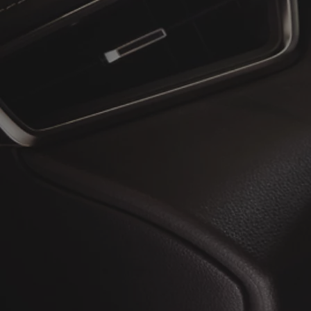
Vanaf
of financiering vanaf
Toyota C-HR
HYBRIDE