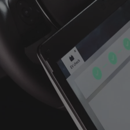
Tweedehandswagens
De beste tweedehandswagens van je gespeciali
verdeler