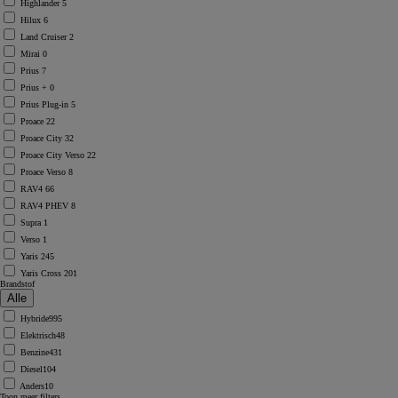
Highlander
5
Hilux
6
Land Cruiser
2
Mirai
0
Prius
7
Prius +
0
Prius Plug-in
5
Proace
22
Proace City
32
Proace City Verso
22
Proace Verso
8
RAV4
66
RAV4 PHEV
8
Supra
1
Verso
1
Yaris
245
Yaris Cross
201
Brandstof
Hybride
995
Elektrisch
48
Benzine
431
Diesel
104
Anders
10
Toon meer filters